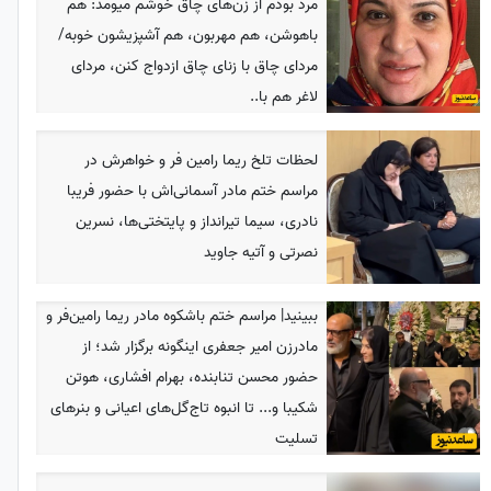
مرد بودم از زن‌های چاق خوشم میومد: هم
باهوشن، هم مهربون، هم آشپزیشون خوبه/
مردای چاق با زنای چاق ازدواج کنن، مردای
لاغر هم با..
لحظات تلخ ریما رامین فر و خواهرش در
مراسم ختم مادر آسمانی‌اش با حضور فریبا
نادری، سیما تیرانداز و پایتختی‌ها، نسرین
نصرتی و آتیه جاوید
ببینید| مراسم ختم باشکوه مادر ریما رامین‌فر و
مادرزن امیر جعفری اینگونه برگزار شد؛ از
حضور محسن تنابنده، بهرام افشاری، هوتن
شکیبا و... تا انبوه تاج‌گل‌های اعیانی و بنرهای
تسلیت