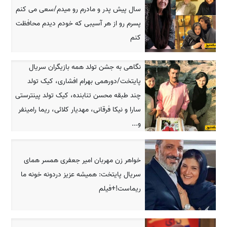
سال پیش پدر و مادرم رو میدم/سعی می کنم
پسرم رو از هر آسیبی که خودم دیدم محافظت
کنم
نگاهی به جشن تولد همه بازیگران سریال
پایتخت/دورهمی بهرام افشاری، کیک تولد
چند طبقه محسن تنابنده، کیک تولد پینترستی
سارا و نیکا فرقانی، مهدیار کلائی، ریما رامینفر
و...
خواهر زن مهربان امیر جعفری همسر همای
سریال پایتخت: همیشه عزیز دردونه خونه ما
ریماست!+فیلم