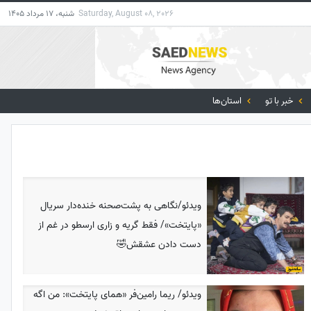
Saturday, August 08, 2026
شنبه، 17 مرداد 1405
خبر با تو
استان‌ها
ویدئو/نگاهی به پشت‌صحنه خنده‌دار سریال
«پایتخت»/ فقط گریه و زاری ارسطو در غم از
دست دادن عشقش🤣
ویدئو/ ریما رامین‌فر «همای پایتخت»: من اگه