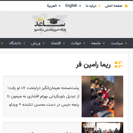
صفحه اصلی
●
درباره ما
●
English
●
العربية
سیاست
جامعه
حوادث
اقتصاد
ورزش
دانشگاه
ریما رامین فر
پشت‌صحنه هیجان‌انگیز «پایتخت 7» لو رفت؛
از تبدیل باورنکردنی بهرام افشاری به میمون تا
پنجه خرس در دست محسن تنابنده + ویدئو