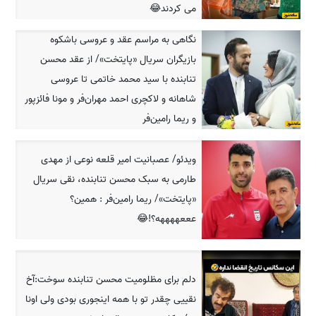
می کردند😂
نگاهی به مراسم عقد و عروسی باشکوه
بازیگران سریال «پایتخت»/ از عقد محسن
تنابنده با سید محمد خاتمی تا عروسی
شاهانه و لاکچری احمد مهران‌فر و مونا فائزپور
و ریما رامین‌فر
ویدئو/ عصبانیت امیر قلعه نوعی از مهدی
طارمی به سبک محسن تنابنده، نقی سریال
«پایتخت»/ ریما رامین‌فر : همین؟
عععههههه؟!😂
دلم برای مظلومیت محسن تنابنده سوخت:آخ
نقییی چقدر تو با همه اینجوری بودی ولی اونا