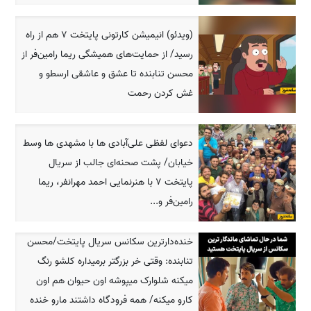
(ویدئو) انیمیشن کارتونی پایتخت 7 هم از راه
رسید/ از حمایت‌های همیشگی ریما رامین‌فر از
محسن تنابنده تا عشق و عاشقی ارسطو و
غش کردن رحمت
دعوای لفظی علی‌آبادی ها با مشهدی ها وسط
خیابان/ پشت صحنه‌ای جالب از سریال
پایتخت 7 با هنرنمایی احمد مهرانفر، ریما
رامین‌فر و...
خنده‌دارترین سکانس سریال پایتخت/محسن
تنابنده: وقتی خر بزرگتر برمیداره کلشو رنگ
میکنه شلوارک میپوشه اون حیوان هم اون
کارو میکنه/ همه فرودگاه داشتند مارو خنده