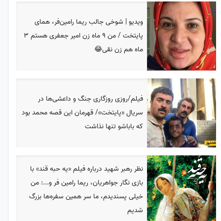
ویدیو | شوخی جالب ریما رامین‌فر، همای
پایتخت / من 9 ماه زن امیر جعفری هستم 3
ماه هم زن نقی😂
فیلم/روزی روزگاری جنگ و داعشی‌ها در
سریال «پایتخت»/ قهرمان این قصه محمد بود
که باباشو تنها نذاشت
نظر رهبر شهید درباره فیلم «یه حبه قند» با
بازی نگار جواهریان، ریما رامین فر و...: من
خیلی پسندیدم، ما سر همین سفره‌ها بزرگ
شدیم