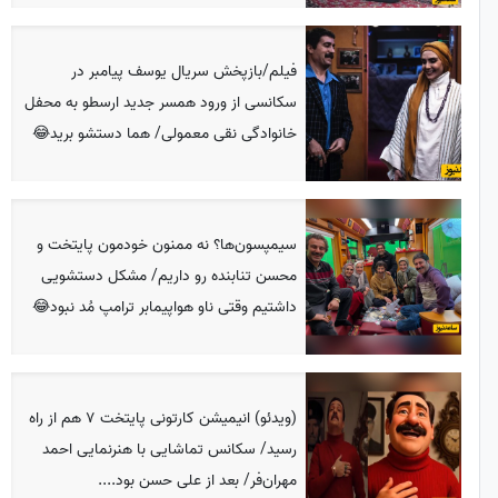
فیلم/بازپخش سریال یوسف پیامبر در
سکانسی از ورود همسر جدید ارسطو به محفل
خانوادگی نقی معمولی/ هما دستشو برید😂
سیمپسون‌ها؟ نه ممنون خودمون پایتخت و
محسن تنابنده رو داریم/ مشکل دستشویی
داشتیم وقتی ناو هواپیمابر ترامپ مُد نبود😂
(ویدئو) انیمیشن کارتونی پایتخت 7 هم از راه
رسید/ سکانس تماشایی با هنرنمایی احمد
مهران‌فر/ بعد از علی حسن بود....