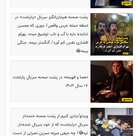
پشت صحنه هیجان‌انگیز سریال «پایتخت» در
لحظه حمله خرس واقعی/ جوری که محسن
تنابنده داره با آب و تاب توضیح میده، بهرام
افشاری نفس کم آورد/ گنگستر بیمه، جنگی
بیمه😂
«هما و فهیمه» در پشت صحنه سریال پایتخت
7؛ سال 1403
ویدئو/یادی کنیم از پشت صحنه خنده‌دار
سریال «پایتخت» که از خود سریال خنده‌دار
تره😂/ چه جیغی میزنه نسرین نصرتی از دست