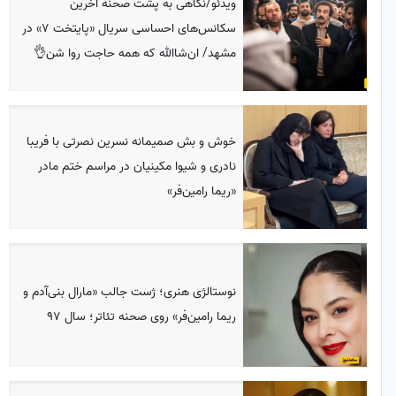
ویدئو/نگاهی به پشت صحنه آخرین
سکانس‌های احساسی سریال «پایتخت 7» در
مشهد/ ان‌شاالله که همه حاجت روا شن👌
خوش و بش صمیمانه نسرین نصرتی با فریبا
نادری و شیوا مکینیان در مراسم ختم مادر
«ریما رامین‌فر»
نوستالژی هنری؛ ژست جالب «مارال بنی‌آدم و
ریما رامین‌فر» روی صحنه تئاتر؛ سال 97