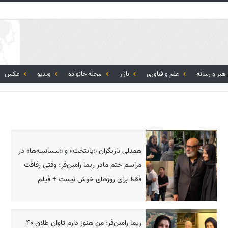
هنر و رسانه
علم و فناوری
بازار
مجله خانواده
ویدیو
عکس
همدلی بازیگران «پایتخت» و «لیسانسه‌ها» در
مراسم ختم مادر ریما رامین‌فر؛ وقتی رفاقت
فقط برای روزهای خوش نیست + فیلم
ریما رامین‌فر: من هنوز دارم تاوان طلاق 40