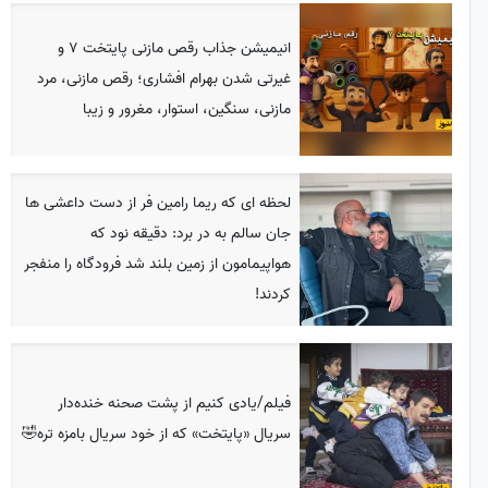
انیمیشن جذاب رقص مازنی پایتخت 7 و
غیرتی شدن بهرام افشاری؛ رقص مازنی، مرد
مازنی، سنگین، استوار، مغرور و زیبا
لحظه ای که ریما رامین فر از دست داعشی ها
جان سالم به در برد: دقیقه نود که
هواپیمامون از زمین بلند شد فرودگاه را منفجر
کردند!
فیلم/یادی کنیم از پشت صحنه خنده‌دار
سریال «پایتخت» که از خود سریال بامزه تره🤣