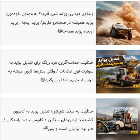
ویدئوی دیدنی روز/ماشین آفرود؟ نه ممنون خودمون
پراید همیشه در صحنه‌رو داریم/ پراید اینجا ، پراید
اونجا، پراید همه‌جا😂
خلاقیت حماسه‌آفرین مرد زرنگ برای تبدیل پراید به
سوئیت فول امکانات / وقتی هتل‌ها گرون میشه یه
ایرانی‌ اینطوری انتقام می‌گیره🤣
خلاقیت به سبک شیرازی؛ تبدیل پراید به کامیون
کشنده با آپشن‌های سنگین / کابوس جدید رانندگان /
هنر نزد ایرانیان است و بس🤣