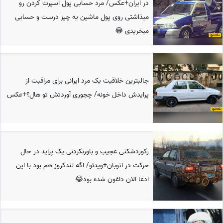
در ایران+عکس/ مرد حسابی پول اسپرت کردن رو
میذاشتی روی پول ماشین یه چیز درست و حسابی
میخریدی 😂
جالبترین خلاقیت یک مرد ایرانی برای مراقبت از
پرایدش داخل خونه/ چجوری آوردتش تو هال؟+عکس
رکوردشکنی عجیب و باورنکردنی یک پراید در حال
حرکت در اتوبان+ویدئو/ اگه لندکروز هم بود با این
ادعا الان داغون شده بود😂