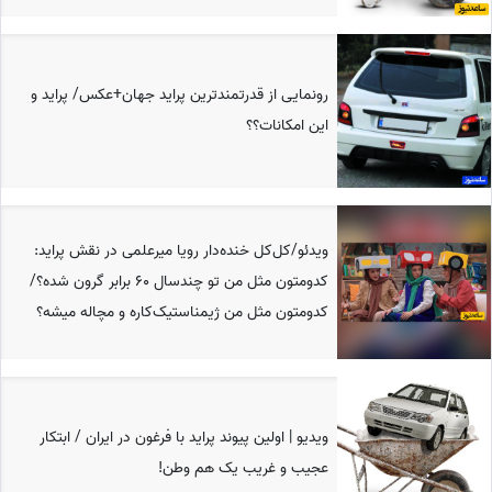
رونمایی از قدرتمندترین پراید جهان+عکس/ پراید و
این امکانات؟؟
ویدئو/کل‌کل خنده‌دار رویا میرعلمی در نقش پراید:
کدومتون مثل من تو چندسال 60 برابر گرون شده؟/
کدومتون مثل من ژیمناستیک‌کاره و مچاله میشه؟
ویدیو | اولین پیوند پراید با فرغون در ایران / ابتکار
عجیب و غریب یک هم وطن!