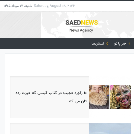
Saturday, August 08, 2026
شنبه، 17 مرداد 1405
خبر با تو
استان‌ها
۱۰ رکورد عجیب در کتاب گینس که حیرت زده
تان می کند