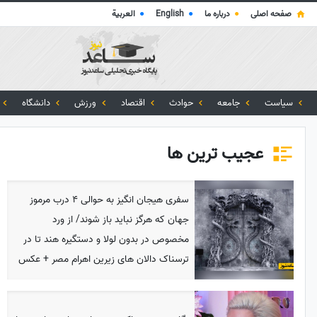
صفحه اصلی
●
درباره ما
●
English
●
العربية
سیاست
جامعه
حوادث
اقتصاد
ورزش
دانشگاه
عجیب ترین ها
سفری هیجان انگیز به حوالی 4 درب مرموز
جهان که هرگز نباید باز شوند/ از ورد
مخصوص در بدون لولا و دستگیره هند تا در
ترسناک دالان های زیرین اهرام مصر + عکس