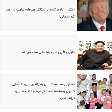
(عکس) یادی کنیم از شکلک وقیحانه ترامپ به رهبر
کره شمالی!
دلیل چاقیِ رهبر کره‌شمالی مشخص شد
دستور رهبر کره شمالی به والدین برای نامگذاری
«میهن پرستانه» مانند «بمب» و «تفنگ» برای
فرزندانشان