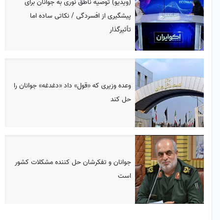
(ویدیو) توصیه ناطق نوری به جوانان برای
پیشگیری از افسردگی / نکاتی ساده اما
تأثیرگذار
وعده وزیری که «قول» داد «دغدغه» جوانان را
حل کند
جوانان و تفکرشان حل کننده مشکلات کشور
است