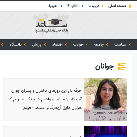
صفحه اصلی
●
درباره ما
●
English
●
العربية
سیاست
جامعه
حوادث
اقتصاد
ورزش
دانشگاه
جوانان
حرف دل این روزهای دختران و پسران جوان
آمریکایی: ما نمی‌خواهیم در جنگی بمیریم که
هزاران مایل آن‌طرف‌تر است...+فیلم