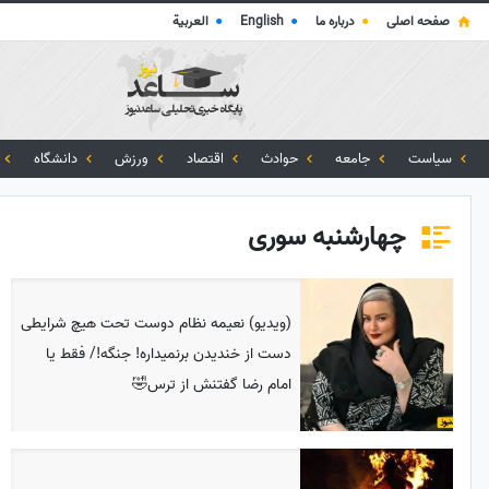
صفحه اصلی
●
درباره ما
●
English
●
العربية
سیاست
جامعه
حوادث
اقتصاد
ورزش
دانشگاه
چهارشنبه سوری
(ویدیو) نعیمه نظام دوست تحت هیچ شرایطی
دست از خندیدن برنمیداره! جنگه!/ فقط یا
امام رضا گفتنش از ترس🤣