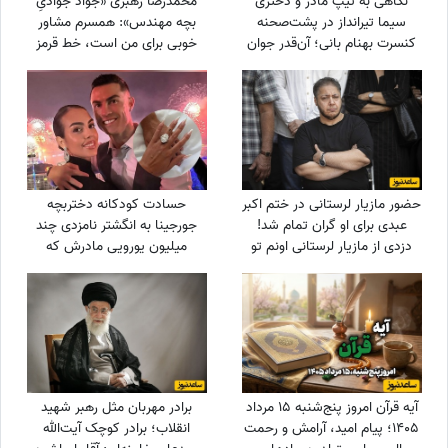
نگاهی به تیپ مادر و دختری
محمدرضا رهبری «جواد جوادیِ
سیما تیرانداز در پشت‌صحنه
بچه مهندس»: همسرم مشاور
کنسرت بهنام بانی؛ آن‌قدر جوان
خوبی برای من است، خط قرمز
که همه گفتند خواهرش است! +
من خانوادمه/عروسی خواهرم
عکس
دائم استرس داشتم که مبادا
فیلم یا عکسی از من گرفته شود
و بعدا برای من دردسر ایجاد کند!
حضور مازیار لرستانی در ختم اکبر
حسادت کودکانه دختربچه
عبدی برای او گران تمام شد!
جورجینا به انگشتر نامزدی چند
دزدی از مازیار لرستانی اونم تو
میلیون یورویی مادرش که
روز روشن!
رونالدو به او هدیه داده بود!
آیه قرآن امروز پنج‌شنبه 15 مرداد
برادر مهربان مثل رهبر شهید
1405؛ پیام امید، آرامش و رحمت
انقلاب؛ برادر کوچک آیت‌الله