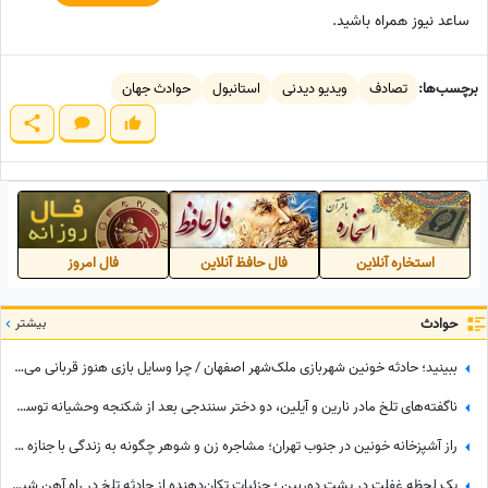
ساعد نیوز همراه باشید.
برچسب‌ها:
تصادف
ویدیو دیدنی
استانبول
حوادث جهان
استخاره آنلاین
فال حافظ آنلاین
فال امروز
حوادث
بیشتر
ببینید؛ حادثه خونین شهربازی ملک‌شهر اصفهان / چرا وسایل بازی هنوز قربانی می‌گیرند؟
ناگفته‌های تلخ مادر نارین و آیلین، دو دختر سنندجی بعد از شکنجه وحشیانه توسط پدر / من را به زور طلاق داد و ...
راز آشپزخانه خونین در جنوب تهران؛ مشاجره زن و شوهر چگونه به زندگی با جنازه همسر ختم شد؟
یک لحظه غفلت در پشت دوربین ؛ جزئیات تکان‌دهنده از حادثه تلخ در راه آهن شیرگاه + فیلم