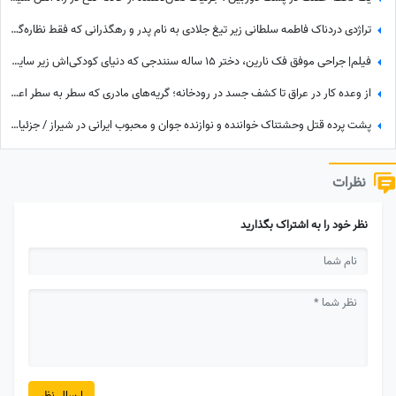
تراژدی دردناک فاطمه سلطانی زیر تیغ جلادی به نام پدر و رهگذرانی که فقط نظاره‌گر هستند! / قلب یک ملت شکست + ویدئو
فیلم| جراحی موفق فک نارین، دختر 15 ساله سنندجی که دنیای کودکی‌اش زیر سایه لگدهای پدر زخمی شد
از وعده کار در عراق تا کشف جسد در رودخانه؛ گریه‌های مادری که سطر به سطر اعترافات قاتل پسرش را خواند + فیلم
پشت پرده قتل وحشتناک خواننده و نوازنده جوان و محبوب ایرانی در شیراز / جزئیات ماجرا + فیلم
نظرات
نظر خود را به اشتراک بگذارید
ارسال نظر