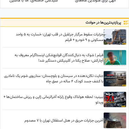
الهی برای متولدین ماه‌های
سیدعلی خامنه‌ای: آقا با ماشین
مختلف
فولکس‌شان تا ساعت 12 برای
آنهایی که جهاز آورده بودند دنبال
شام بودند
پربازدید‌ترین‌ها در حوادث
جزئیات سقوط مرگبار جرثقیل در قلب تهران؛ خسارت به 5 واحد
مسکونی و 9 خودرو + فیلم
فیلم | شوک به دنبال‌کنندگان قولنچ‌شکن اینستاگرام معروف به
آچارکش؛ صلاح یکتا در کلینیکش دستگیر شد!
جنایت تکان‌دهنده در سیستان و بلوچستان؛ سناریوی شوم یک نامادری
با کشف جسد کودک 4 ساله در عمق چاه
ببینید؛ لحظه هولناک وقوع زلزله آخرالزمانی ژاپن و ریزش ساختمان‌ها +
ویدئو
آخرین جزئیات حریق در هتل استقلال تهران با 7 مصدوم