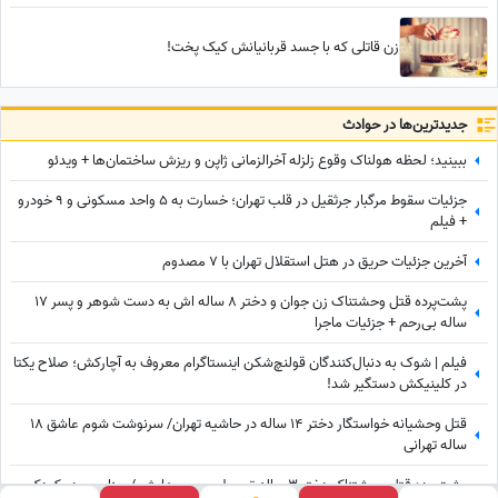
زن قاتلی که با جسد قربانیانش کیک پخت!
جدید‌ترین‌ها در حوادث
ببینید؛ لحظه هولناک وقوع زلزله آخرالزمانی ژاپن و ریزش ساختمان‌ها + ویدئو
جزئیات سقوط مرگبار جرثقیل در قلب تهران؛ خسارت به 5 واحد مسکونی و 9 خودرو
+ فیلم
آخرین جزئیات حریق در هتل استقلال تهران با 7 مصدوم
پشت‌پرده قتل وحشتناک زن جوان و دختر 8 ساله اش به دست شوهر و پسر 17
ساله بی‌رحم + جزئیات ماجرا
فیلم | شوک به دنبال‌کنندگان قولنچ‌شکن اینستاگرام معروف به آچارکش؛ صلاح یکتا
در کلینیکش دستگیر شد!
قتل وحشیانه خواستگار دختر 14 ساله در حاشیه تهران/ سرنوشت شوم عاشق 18
ساله تهرانی
پشت‌پرده قتل وحشتناک دختر 3 ساله توسط پسرعموهایش / سناریوی دو کودکِ