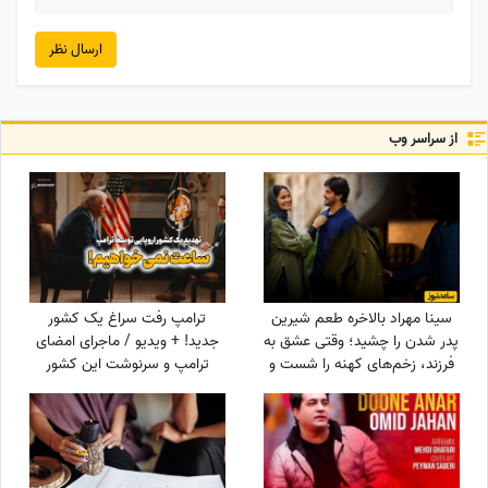
ارسال نظر
از سراسر وب
سینا مهراد بالاخره طعم شیرین
ترامپ رفت سراغ یک کشور
پدر شدن را چشید؛ وقتی عشق به
جدید! + ویدیو / ماجرای امضای
فرزند، زخم‌های کهنه را شست و
ترامپ و سرنوشت این کشور
در نهایت همان چیزی نصیبش
ثروتمند اروپایی
شد که مردها از زندگی
می‌خواهند!