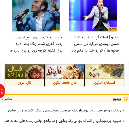
ویدیو | استندآپ کمدی خنده‌دار
حسن ریوندی : برق کوچه مون
حسن ریوندی درباره فن سمی
رفت کُفری شدم زنگ زدم اداره
خانوم‌ها / تو رو خدا به منم یاد
برق گفتم کوچه رو‌به‌رو برق داره ما
بدید😂
نداریم ، گفتن الان درست میکنیم
5 دقیقه بعد برق اونام رفت
استخاره آنلاین
فال حافظ آنلاین
فال امروز
ویدیو
بیشتر
رونالدو و جورجینا با حال‌وهوای یک عروسی دهه‌شصتی ایرانی؛ تصاویری از جشن عروسی ستاره فوتبال با حضور هالند، امباپه و مسی که همه را غافلگیر کرد!
ببینید| پرده‌برداری از ائتلاف پنهانی رضا پهلوی و نتانیاهو؛ وقتی رسانه‌های معاند هم به بی‌عرضگی اپوزیسیون اعتراف می‌کنند!