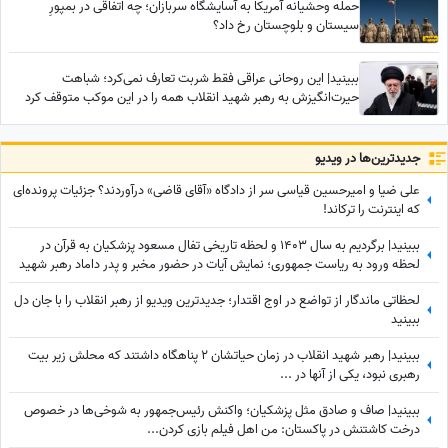
حمله وحشیانه آمریکا به آسایشگاه سربازان؛ چه اتفاقی در بمپورِ
سیستان و بلوچستان رخ داد؟
ببینید| این روحانی عراقی فقط شربت تعارف نمی‌کرد؛ شباهت
حیرت‌انگیزش به رهبر شهید انقلاب همه را در این موکب متوقف کرد
جدید‌ترین‌ها در ویدیو
علی ضیا و امیرحسین قیاسی سر از دادگاه «آقای قاضی» درآوردند؟ جزئیات پرونده‌ای
که اینترنت را ترکاند!
ببینید| برگردیم به سال 1403 و لحظه تاریخی تفال مسعود پزشکیان به قرآن در
لحظه ورود به ریاست جمهوری؛ نمایش آیات در حضور مخبر و پدر داماد رهبر شهید
انقلاب
لحظاتی ماندگار از تواضع در اوج اقتدار؛ جدیدترین ویدیو از رهبر انقلاب را با جان دل
ببینید
ببینید| رهبر شهید انقلاب در زمان حیاتشان 2 پناهگاه داشتند که محلش زیر بیت
رهبری نبود، یکی از آنها در ...
ببینید| صاف و صادق مثل پزشکیان؛ واکنش رئیس‌جمهور به شوخی‌ها در خصوص
درخت کاشتنش در پاکستان: من اهل فیلم بازی کردن...