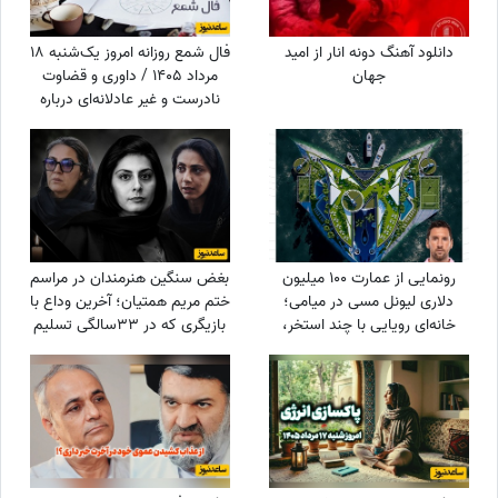
دانلود آهنگ دونه انار از امید
فال شمع روزانه امروز یک‌شنبه 18
جهان
مرداد 1405 / داوری و قضاوت
نادرست و غیر عادلانه‌ای درباره
شما می‌شود، اما ...
رونمایی از عمارت 100 میلیون
بغض سنگین هنرمندان در مراسم
دلاری لیونل مسی در میامی؛
ختم مریم همتیان؛ آخرین وداع با
خانه‌ای رویایی با چند استخر،
بازیگری که در 33سالگی تسلیم
سینمای خانگی و گاراژ بزرگ!
سرطان شد / از سامان صفاری و
ستاره اسکندری تا مسعود
فراستی و هانیه غلامی در سوگ
بازیگر فقید