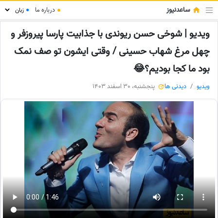
ساعدنیوز
●
درباره ما
●
ویدیو | شوخی حسن ریوندی با جذابیت پارسا پیروزفر و
چهل مرغ شهاب حسینی / وقتی ایشون تو صف نمک
بود ما کجا بودیم؟😂
ویدیو
دیدنی ها
پنجشنبه، 30 اسفند 1403