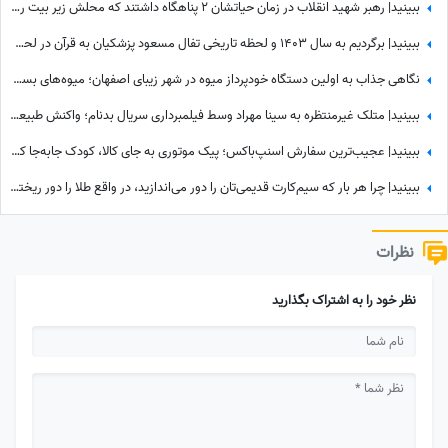
ببینید| رهبر شهید انقلاب در زمان حیاتشان 2 پناهگاه داشتند که محلش زیر بیت رهبری نبود، یکی از آنها در ...
ببینید| برگردیم به سال 1403 و لحظه تاریخی تفال مسعود پزشکیان به قرآن در لحظه ورود به ریاست جمهوری؛ نمایش آیات در حضور مخبر و پدر داماد رهبر شهید انقلاب
نگاهی جذاب به اولین دستگاه خودپرداز میوه در شهر زیبای اصفهان؛ میوه‌های بسته بندی شده و خوش‌رنگ فقط با یه کارت کشیدن به دستتون میرسه+ویدیو/ عجب تکنولوژی باحالی😍
ببینید| متلک غیرمنتظره به سینا مهراد وسط فیلمبرداری سریال بدنام؛ واکنش طبیعی او همه را غافلگیر کرد
ببینید| عجیب‌ترین سفارش اسنپ‌باکس؛ پیک موتوری به جای کالا، کودک جابه‌جا کرد!
ببینید| چرا هر بار که سیم‌کارت قدیمی‌تان را دور می‌اندازید، در واقع طلا را دور ریخته‌اید؟
نظرات
نظر خود را به اشتراک بگذارید