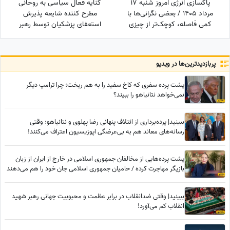
پاکسازی انرژی امروز شنبه 17
کنایه فعال سیاسی به روحانی
مرداد 1405 / بعضی نگرانی‌ها با
مطرح کننده شایعه پذیرش
کمی فاصله، کوچک‌تر از چیزی
استعفای پزشکیان توسط رهبر
می‌شوند که تصور می‌کردی
انقلاب: چرا از حمله دشمن به
بیت رهبری جلوگیری نکردی؟
پربازدید‌ترین‌ها در ویدیو
پشت پرده سفری که کاخ سفید را به هم ریخت؛ چرا ترامپ دیگر
نمی‌خواهد نتانیاهو را ببیند؟
ببینید| پرده‌برداری از ائتلاف پنهانی رضا پهلوی و نتانیاهو؛ وقتی
رسانه‌های معاند هم به بی‌عرضگی اپوزیسیون اعتراف می‌کنند!
پشت پرده‌هایی از مخالفان جمهوری اسلامی در خارج از ایران از زبان
بازیگر مهاجرت کرده / حامیان جمهوری اسلامی جان خود را هم می‌دهند
ببینید| وقتی ضدانقلاب در برابر عظمت و محبوبیت جهانی رهبر شهید
انقلاب کم می‌آورد!