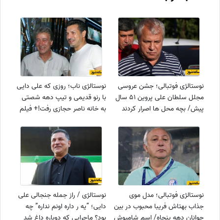
نوستالژی فوتبالی؛ جشن عروسی
نوستالژی ناب؛ روزی که علی دایی
مجلل سلطان علی پروین 51 سال
با رنو قدیمی و تیپ دهه شصتی
پیش/ بچه محل ها اصرار کردند
به خانه ناصر حجازی رفت!+ فیلم
که به بالاشهر نرود!+عکس
نوستالژی فوتبالی؛ مدل موی
نوستالژی / راز جمله جنجالی علی
جذاب بهتاش فریبا محبوب در بین
دایی؛ “یه ر داره اونم نداره” چه
جوانان دهه پنجاه/ اسم شامپوش
بود؟ ماجرایی که دوباره داغ شد