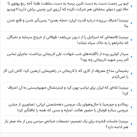
اینو بی زحمت دست به دست کنین برسه به دست سلطنت طلبا؛ آخه ربع پهلوی تا
حالا توی دعوای محله‌ای هم شرکت نکرده که آرزوی این چنینی براش دارید!+ویدیو
ببینید| اعتراف بی‌پرده درباره قدرت ایران؛ حمله بعدی= زمین‌گیر شدن و فلج شدن
ما!
ببینید| فاجعه‌ای که اسرائیل را از درون می‌بلعد؛ طوفانی از خروج سرمایه و نخبگان
که نتانیاهو را به خاک سیاه نشاند!
سردار کوثری پرده از ناگفته‌های شب شهادت علی لاریجانی برداشت؛ ماجرای تماس
آخر پسر شهید لاریجانی چه بود؟
پشیمانی مداح معروف از کاری که با لاریجانی در راهپیمایی اربعین کرد: کاش این کار
را نمی‌کردم
ببینید| تله‌ای که ایران برای ترامپ پهن کرد و اینترنشنالِ صهیونیستی به آن اعتراف
کرد!
رونالدو و جورجینا با حال‌وهوای یک عروسی دهه‌شصتی ایرانی؛ تصاویری از جشن
عروسی ستاره فوتبال با حضور هالند، امباپه و مسی که همه را غافلگیر کرد!
ببینید| جلسات فشرده برای یک تصمیم؛ تجمعات شبانه‌یِ مردمی پس از ماه صفر باز
هم ادامه دارد؟