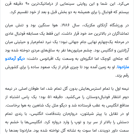
می‌کرد. این شما و این روایتی سینمایی از دراماتیک‌ترین 90 دقیقه قرن
بیستم که فوتبال را برای همیشه به دو بخش قبل و بعد از خود تقسیم کرد.
در ورزشگاه آزتکای مکزیک، سال 1986. هوا سنگین بود و تنش میان
تماشاگران در بالاترین حد خود قرار داشت. این فقط یک مسابقه فوتبال عادی
در مرحله یک‌چهارم نهایی جام جهانی نبود؛ یک نبرد تمام‌عیار و حیثیتی میان
آرژانتین و انگلیس بود. چشم میلیون‌ها نفر به ساق‌های مردی دوخته شده بود
که جثه‌ای کوچک اما انگیزه‌ای به وسعت یک اقیانوس داشت:
دیگو آرماندو
مارادونا
. او به زمین آمده بود تا چیزی فراتر از یک صعود ساده را برای کشورش
رقم بزند.
نیمه اول با تمام استرس‌هایش بدون گل تمام شد، اما طوفان اصلی در نیمه
دوم انتظار فوتبال‌دوستان را می‌کشید. دقیقه 51 بود؛ یک پاس اشتباه از
مدافع انگلیس به عقب فرستاده شد و دیگو مثل یک شاهین به هوا برخاست.
او در تقابل با پیتر شیلتون، دروازه‌بان بلندقامت انگلیس، با رندی تمام
دستش را بالاتر از سر برد و توپ را وارد دروازه کرد. انگلیسی‌ها با خشم به
سمت داور دویدند، اما سوت به نشانه گل نواخته شده بود. مارادونا بعدها با