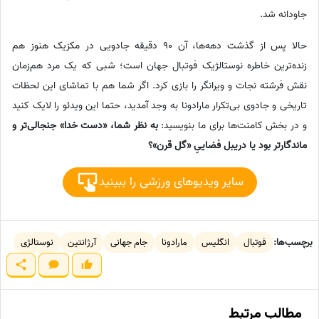
جاودانه شد.
حالا پس از گذشت دهه‌ها، آن 90 دقیقه جادویی در مکزیک هنوز هم
زنده‌ترین خاطره نوستالژیک فوتبال جهان است؛ شبی که یک مرد هم‌زمان
نقش فرشته نجات و ویرانگر را بازی کرد. اگر شما هم با تماشای این لحظات
تاریخی و جادوی بی‌تکرار مارادونا به وجد آمدید، حتما این ویدئو را لایک کنید
و در بخش کامنت‌ها برای ما بنویسید:
به نظر شما، «دست خدا» جنجالی‌تر و
ماندگارتر بود یا دریبل فضاییِ «گل قرن»؟
سایر ویدیوهای ورزشی را ببینید
برچسب‌ها:
فوتبال
انگلیس
مارادونا
جام جهانی
آرژانتین
نوستالژی
مطالب مرتبط