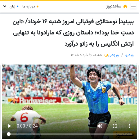
ساعدنیوز
●
درباره ما
●
ببینید| نوستالژی فوتبالی امروز شنبه 16 خرداد/ «این
دستِ خدا بود!»؛ داستان روزی که مارادونا به تنهایی
ارتش انگلیس را به زانو درآورد
ویدیو
ورزشی
شنبه، 16 خرداد 1405