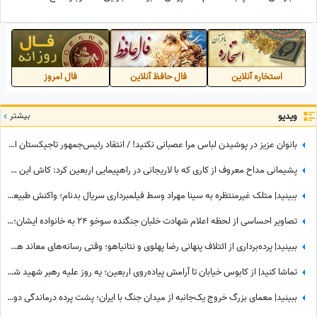
چی بود؟+عکس
استخاره آنلاین
فال حافظ آنلاین
فال امروز
ویدیو
بیشتر
بانوان عزیز در پوشیدن لباس مرا عصبانی نکنید! / انتقاد رئیس‌جمهور تاجیکستان از لباس زنان در این کشور: ناخن‌های رنگ‌شده و لباس‌های تا زیر زانو یا لخت چه معنایی دارد؟
پشیمانی مداح معروف از کاری که با لاریجانی در راهپیمایی اربعین کرد: کاش این کار را نمی‌کردم
ببینید| متلک غیرمنتظره به سینا مهراد وسط فیلمبرداری سریال بدنام؛ واکنش طبیعی او همه را غافلگیر کرد
تصاویر احساسی از لحظه اعلام شهادت خلبان جنگنده سوخو 24 به خانواده ایشان؛ لحظاتی تلخ از گریه و اشک...
ببینید| پرده‌برداری از ائتلاف پنهانی رضا پهلوی و نتانیاهو؛ وقتی رسانه‌های معاند هم به بی‌عرضگی اپوزیسیون اعتراف می‌کنند!
تماشا کنید| از کابوس خیابان تا آرامش پیاده‌روی اربعین؛ یه روز علیه رهبر شهید شعار میدادم امروز شدم نایب الزیاره خود آقا...
ببینید| معمای بزرگ خروج یک‌جانبه از میدان جنگ با ایران؛ پشت پرده درماندگی دولتمردان آمریکایی!