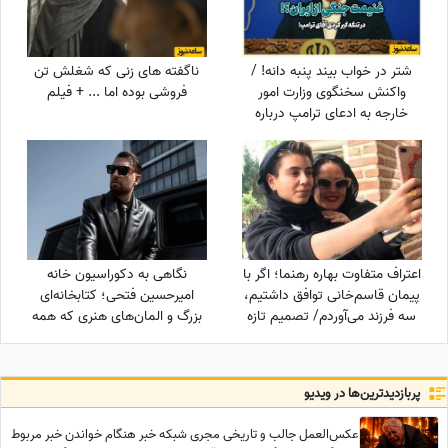
شتر در خواب بیند پنبه دانه! /
ناگفته های زنی که شغلش تن
واکنش سخنگوی وزارت امور
فروشی بوده اما ... + فیلم
خارجه به ادعای ترامپ درباره
ایران
اعتراف متفاوت بهاره رهنما؛ اگر با
نگاهی به دکوراسیون خانه
پیمان قاسم‌خانی توافق داشتیم،
امیرحسین فتحی؛ کتابخانه‌ای
سه فرزند می‌آوردم/ تصمیم تازه
بزرگ و المان‌های هنری که همه
برای ازدواج
را غافلگیر کرد/ بیخود نیست
بهش میگن آقازاده سینمای ایران
پربازدید‌ترین‌ها در ویدیو
عکس‌العمل جالب و تاریخی مجری شبکه خبر هنگام خواندن خبر مربوط