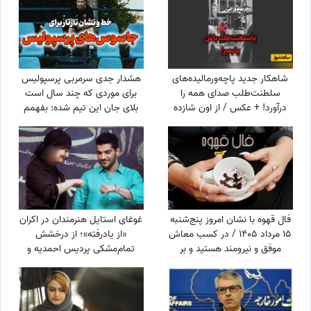
شاهکار جدید پاچه‌ورمالیده‌های
هشدار جدی سرمربی پرسپولیس
سلطنت‌طلب صدای همه را
برای موردی که چند سال است
درآورد! + عکس / از اون شازده
بلای جان این تیم شده: بفهمم
همچین طرفداری بعید نیست!
برخورد جدی می‌کنم
فال قهوه با نشان امروز پنج‌شنبه
غوغای استایل هنرمندان در اکران
15 مرداد 1405 / در کسب معاش
«از یادرفته»؛ از درخشش
موفق و نیرومند هستید و بر
تمام‌مشکی پردیس احمدیه و
دشمنان غلبه می‌کنید مخصوصا
آزیتا حاجیان تا تیپ اسپورت
بر ...
سینا مهراد و مجید مظفری