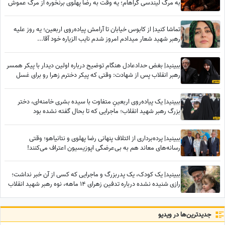
به مرگ لیندسی گراهام؛ یه وقت به رضا پهلوی برنخوره از مرگ عموش
خوشحالیم!✌
تماشا کنید| از کابوس خیابان تا آرامش پیاده‌روی اربعین؛ یه روز علیه
رهبر شهید شعار میدادم امروز شدم نایب الزیاره خود آقا...
ببینید| بغض حدادعادل هنگام توضیح درباره اولین دیدار با پیکر همسر
رهبر انقلاب پس از شهادت: وقتی که پیکر دخترم زهرا رو برای غسل
دادن به ما تحویل دادند دیدیم که...
ببینید| یک پیاده‌روی اربعینِ متفاوت با سیده بشری خامنه‌ای، دختر
بزرگ رهبر شهید انقلاب؛ ماجرایی که تا بحال گفته نشده بود
ببینید| پرده‌برداری از ائتلاف پنهانی رضا پهلوی و نتانیاهو؛ وقتی
رسانه‌های معاند هم به بی‌عرضگی اپوزیسیون اعتراف می‌کنند!
ببینید| یک کودک، یک پدربزرگ و ماجرایی که کسی از آن خبر نداشت؛
رازی شنیده نشده درباره تدفین زهرای 14 ماهه، نوه رهبر شهید انقلاب
در حرم امام رضا (ع)
جدید‌ترین‌ها در ویدیو