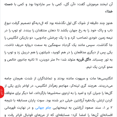
آن لبخند مرموزش گفت: «آن گل، کمی با سر مارادونا بود و کمی با
دست
خدا
!»
هنوز چند دقیقه از شوک گل اول نگذشته بود که ال‌دیه‌گو تصمیم گرفت نبوغ
ناب و پاک خود را به رخ جهان بکشد تا دهان منتقدان را ببندد. او توپ را در
نیمه زمین خودی تصاحب کرد و با یک چرخش جادویی، دو بازیکن انگلیس را
جا گذاشت. سپس مانند یک گردباد سهمگین به سمت دروازه حریف تاخت،
یکی پس از دیگری مدافعان را در هم کوبید، شیلتون را هم دریبل زد و توپ را
به تور چسباند.
«گل قرن»
متولد شد؛ 60 متر دویدن، 11 ثانیه جادوی خالص و
محو کردن یک تیم.
انگلیسی‌ها مات و مبهوت مانده بودند و تماشاگران از شدت هیجان جامه
می‌دریدند. هرچند گری لینه‌کر، مهاجم زهرآدار انگلیس، در اواخر بازی یکی از
گل‌ها را جبران کرد و امید را به اردوی سه‌شیرها بازگرداند، اما دیگر برای متوقف
کردن ارتش یک‌نفره آرژانتین خیلی دیر شده بود. سوت پایان مسابقه با نتیجه
2 بر 1، سند صعود آرژانتین به نیمه‌نهایی
جام جهانی
و در نهایت قهرمانی
افسانه‌ای آن‌ها را امضا کرد؛ مسابقه‌ای که از مرزهای فوتبال فراتر رفت و