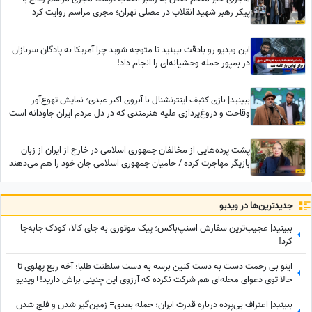
پیکر رهبر شهید انقلاب در مصلی تهران؛ مجری مراسم روایت کرد
این ویدیو رو بادقت ببینید تا متوجه شوید چرا آمریکا به پادگان سربازان
در بمپور حمله وحشیانه‌ای را انجام داد!
ببینید| بازی کثیف اینترنشنال با آبروی اکبر عبدی؛ نمایش تهوع‌آور
وقاحت و دروغ‌پردازی علیه هنرمندی که در دل مردم ایران جاودانه است
پشت پرده‌هایی از مخالفان جمهوری اسلامی در خارج از ایران از زبان
بازیگر مهاجرت کرده / حامیان جمهوری اسلامی جان خود را هم می‌دهند
جدید‌ترین‌ها در ویدیو
ببینید| عجیب‌ترین سفارش اسنپ‌باکس؛ پیک موتوری به جای کالا، کودک جابه‌جا
کرد!
اینو بی زحمت دست به دست کنین برسه به دست سلطنت طلبا؛ آخه ربع پهلوی تا
حالا توی دعوای محله‌ای هم شرکت نکرده که آرزوی این چنینی براش دارید!+ویدیو
ببینید| اعتراف بی‌پرده درباره قدرت ایران؛ حمله بعدی= زمین‌گیر شدن و فلج شدن