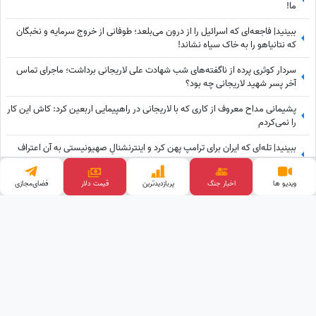
ما!
ببینید| فاجعه‌ای که اسرائیل را از درون می‌بلعد؛ طوفانی از خروج سرمایه و نخبگان
که نتانیاهو را به خاک سیاه نشاند!
سردار کوثری پرده از ناگفته‌های شب شهادت علی لاریجانی برداشت؛ ماجرای تماس
آخر پسر شهید لاریجانی چه بود؟
پشیمانی مداح معروف از کاری که با لاریجانی در راهپیمایی اربعین کرد: کاش این کار
را نمی‌کردم
ببینید| تله‌ای که ایران برای ترامپ پهن کرد و اینترنشنالِ صهیونیستی به آن اعتراف
کرد!
رونالدو و جورجینا با حال‌وهوای یک عروسی دهه‌شصتی ایرانی؛ تصاویری از جشن
عروسی ستاره فوتبال با حضور هالند، امباپه و مسی که همه را غافلگیر کرد!
وب گردی
خرید بک لینک
تبلیغات هدفمند
پالاز موکت
قیمت ارز دیجیتال
کلینیک زیبایی
آهنگ جدید
قیمت گوشی
طراحی و توسعه توسط
ساعدنیوز