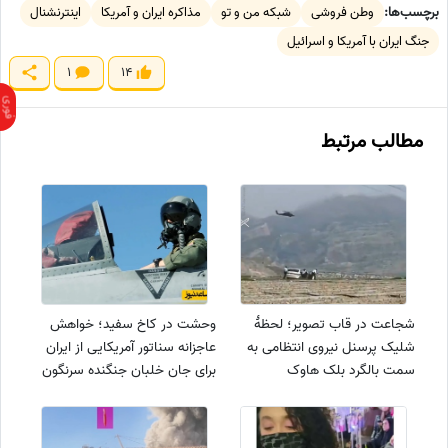
برچسب‌ها:
وطن فروشی
شبکه من و تو
مذاکره ایران و آمریکا
اینترنشنال
جنگ ایران با آمریکا و اسرائیل
1
14
مطالب مرتبط
شجاعت در قاب تصویر؛ لحظهٔ
وحشت در کاخ سفید؛ خواهش
شلیک پرسنل نیروی انتظامی به
عاجزانه سناتور آمریکایی از ایران
سمت بالگرد بلک هاوک
برای جان خلبان جنگنده سرنگون
آمریکایی+فیلم
شده +فیلم/ چرخش 180 درجه‌ای
لحن، از تهدید به التماس!