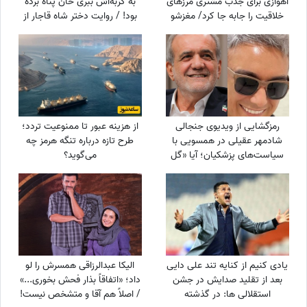
اهوازی برای جذب مشتری مرزهای
به گربه‌اش ببری خان پناه برده
خلاقیت را جابه جا کرد/ مغزشو
بود! / روایت دختر شاه قاجار از
باید طلا گرفت +عکس
لایه‌های پنهان حرمسرای شاهی
رمزگشایی از ویدیوی جنجالی
از هزینه عبور تا ممنوعیت تردد؛
شادمهر عقیلی در همسویی با
طرح تازه درباره تنگه هرمز چه
سیاست‌های پزشکیان؛ آیا «گل
می‌گوید؟
یاس» بلیت برگشت به خانه
است؟
یادی کنیم از کنایه تند علی دایی
الیکا عبدالرزاقی همسرش را لو
بعد از تقلید صدایش در جشن
داد؛ «اتفاقاً بذار فحش بخوری...»
استقلالی ها: در گذشته
/ اصلاً هم آقا و متشخص نیست!