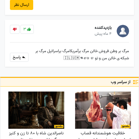
ارسال نظر
بازدیدکننده
3
4 ماه پیش
مرگ بر وطن فروش خائن مرگ برآمریکامرگ براسرائیل مرگ بر
پاسخ
شبکه ی خائن من و تو 🤛🤜✊️👊🇮🇱🇺🇲
از سراسر وب
خلاقیت هوشمندانه قصاب
ناصرالدین شاه با 80 تا زن و کنیز