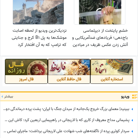
خشمِ پایتخت از دیپلماسی
نزدیک‌ترین ویدیو از لحظه اصابت
باج‌دهی؛ فریادهای ضدآمریکایی و
موشک‌ها به پل B1 کرج و جنایتی
آتش زدن عکس ظریف در میادین
که ترامپ که به آن افتخار کرد
تهران+ویدیو
استخاره آنلاین
فال حافظ آنلاین
فال امروز
ویدیو
بیشتر
ببینید| معمای بزرگ خروج یک‌جانبه از میدان جنگ با ایران؛ پشت پرده درماندگی دولتمردان آمریکایی!
پشیمانی مداح معروف از کاری که با لاریجانی در راهپیمایی اربعین کرد: کاش این کار را نمی‌کردم
سردار کوثری پرده از ناگفته‌های شب شهادت علی لاریجانی برداشت؛ ماجرای تماس آخر پسر شهید لاریجانی چه بود؟