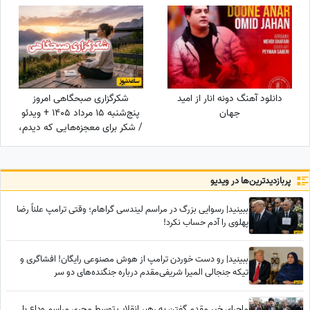
پادشاهان دلقک‌هایی داشتند که
وظیفه‌شان تقلید صدا و خنداندن
مردم بود+عکس
دانلود آهنگ دونه انار از امید
شکرگزاری صبحگاهی امروز
جهان
پنج‌شنبه 15 مرداد 1405 + ویدئو
/ شکر برای معجزه‌هایی که دیدم،
برای نعمت‌هایی که هنوز
ندیده‌ام، و برای آرزوهایی که
همین حالا در مسیر رسیدن به
پربازدید‌ترین‌ها در ویدیو
من هستند
ببینید| رسوایی بزرگ در مراسم لیندسی گراهام؛ وقتی ترامپ علناً رضا
پهلوی را آدم حساب نکرد!
ببینید| رو دست خوردن ترامپ از هوش مصنوعی رایگان! افشاگری و
تیکه جنجالی المیرا شریفی‌مقدم درباره جنگنده‌های دو سر
ماجرای خیر مقدم گفتن به رهبر انقلاب توسط مجری مراسم وداع با