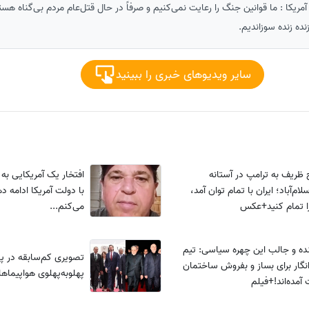
مریکا : ما قوانین جنگ را رعایت نمی‌کنیم و صرفاً در حال قتل‌عام مردم بی‌گناه ه
نده زنده سوزاندیم.
سایر ویدیوهای خبری را ببینید
 ظریف به ترامپ در آستانه
افتخار یک آمریکایی به غ
لام‌آباد؛ ایران با تمام توان آمد،
با دولت آمریکا ادامه د
ا تمام کنید+عکس
می‌کنم...
نده و جالب این چهره سیاسی: تیم
تصویری کم‌سابقه در پ
انگار برای بساز و بفروش ساختمان
پهلو‌به‌پهلوی هواپیماها
 آمده‌اند!+فیلم