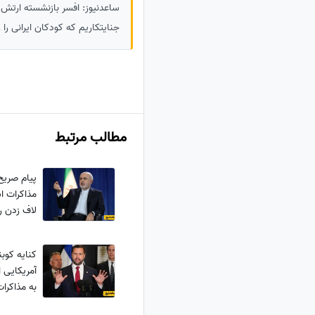
ساعدنیوز: افسر بازنشسته ارتش آ
جنایتکاریم که کودکان ایرانی را ز
مطالب مرتبط
پیام صریح
مذاکرات اس
لاف زدن ر
کنایه کوب
آمریکایی 
به مذاکرات