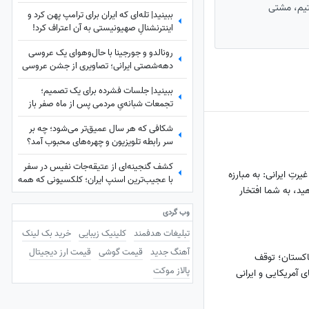
نمی‌کردم
ستیم، مشتی
ببینید| تله‌ای که ایران برای ترامپ پهن کرد و
اینترنشنالِ صهیونیستی به آن اعتراف کرد!
رونالدو و جورجینا با حال‌وهوای یک عروسی
دهه‌شصتی ایرانی؛ تصاویری از جشن عروسی
ستاره فوتبال با حضور هالند، امباپه و مسی
ببینید| جلسات فشرده برای یک تصمیم؛
که همه را غافلگیر کرد!
تجمعات شبانه‌یِ مردمی پس از ماه صفر باز
هم ادامه دارد؟
شکافی که هر سال عمیق‌تر می‌شود؛ چه بر
سر رابطه تلویزیون و چهره‌های محبوب آمد؟
کشف گنجینه‌ای از عتیقه‌جات نفیس در سفر
یرتِ ایرانی: به مبارزه
با عجیب‌ترین اسنپ ایران؛ کلکسیونی که همه
هید، به شما افتخار
را شگفت‌زده کرد
وب گردی
تبلیغات هدفمند
کلینیک زیبایی
خرید بک لینک
آهنگ جدید
قیمت گوشی
قیمت ارز دیجیتال
اکستان؛ توقف
پالاز موکت
ی آمریکایی و ایرانی