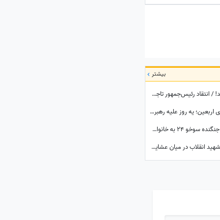
بیشتر
بانوان عزیز در پوشیدن لباس مرا عصبانی نکنید! / انتقاد رئیس‌جمهور تاجیکستان از لباس زنان در این کشور: ناخن‌های رنگ‌شده و لباس‌های تا زیر زانو یا لخت چه معنایی دارد؟
تماشا کنید| از کابوس خیابان تا آرامش پیاده‌روی اربعین؛ یه روز علیه رهبر شهید شعار میدادم امروز شدم نایب الزیاره خود آقا...
تصاویر احساسی از لحظه اعلام شهادت خلبان جنگنده سوخو 24 به خانواده ایشان؛ لحظاتی تلخ از گریه و اشک...
ببینید | ویدئویی بدون سانسور از حضور رهبر شهید انقلاب در میان عشایر؛ تُرکی حرف زدن آقا را دیده بودید؟