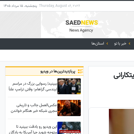
Thursday, August 06, 2026
پنجشنبه، 15 مرداد 1405
خبر با تو
استان‌ها
پربازدید‌ترین‌ها در ویدیو
تکارانی
ببینید| رسوایی بزرگ در مراسم
لیندسی گراهام؛ وقتی ترامپ علناً
رضا پهلوی را آدم حساب نکرد!
عکس‌العمل جالب و تاریخی
مجری شبکه خبر هنگام خواندن
خبر مربوط به مرگ لیندسی
گراهام؛ یه وقت به رضا پهلوی
این ویدیو رو بادقت ببینید تا
برنخوره از مرگ عموش
متوجه شوید چرا آمریکا به پادگان
خوشحالیم!✌