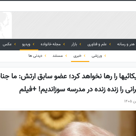
هنر و رسانه
علم و فناوری
بازار
مجله خانواده
ویدیو
عکس
ورزشی
خبری
مستند
دیدنی ها
ائیها را رها نخواهد کرد؛ عضو سابق ارتش: ما جنای
نی را زنده زنده در مدرسه سوزاندیم! +فیلم