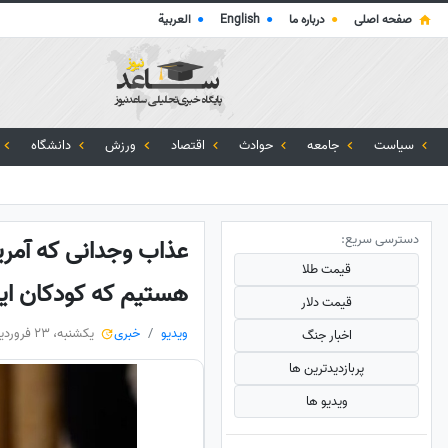
صفحه اصلی
●
درباره ما
●
English
●
العربية
سیاست
جامعه
حوادث
اقتصاد
ورزش
دانشگاه
دسترسی سریع:
عذاب وجدانی که آمریک
قیمت طلا
هستیم که کودکان ایرا
قیمت دلار
ویدیو
خبری
یکشنبه، 23 فروردین 1405
اخبار جنگ
پربازدید‌ترین ها
ویدیو ها