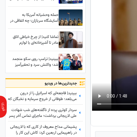
سربازان در بمپور حمله
وحشیانه‌ای را انجام داد!
حمله وحشیانه آمریکا به
آسایشگاه سربازان؛ چه اتفاقی در
بمپورِ سیستان و بلوچستان رخ
داد؟
تماشا کنید| از چرخ خیاطیِ اتاق
مادر تا آشپزخانه‌ای با لوازم
نوستالژیک؛ شما دعوتید تا محل
تولد رهبر معظم انقلاب را از
ببینید| ترامپ روی سکو منجمد
نزدیک ببینید
شد؛ واکنش سرد و تحقیرآمیز
دروازه‌بان اسپانیایی آبروی
نداشته‌یِ رئیس‌جمهور آمریکا را
جلوی دوربین‌ها به آتش کشید!
جدید‌ترین‌ها در ویدیو
ببینید| فاجعه‌ای که اسرائیل را از درون
می‌بلعد؛ طوفانی از خروج سرمایه و نخبگان که
نتانیاهو را به خاک سیاه نشاند!
سردار کوثری پرده از ناگفته‌های شب شهادت
علی لاریجانی برداشت؛ ماجرای تماس آخر پسر
شهید لاریجانی چه بود؟
پشیمانی مداح معروف از کاری که با لاریجانی
در راهپیمایی اربعین کرد: کاش این کار را