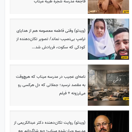
فاجعه مدرسه شجره طیبه میناب
(ویدئو) وقتی فاطمه معصومه هم از هدایای
ترامپ بی‌نصیب نماند/ تصویر تکان‌دهنده از
کودکی که سکوت، فریادش شد...
نامه‌ای عجیب در مدرسه میناب که هیچ‌وقت
به مقصد نرسید؛ جملاتی که دل هرکسی رو
می‌لرزونه + فیلم
(ویدئو) روایت تکان‌دهنده دکتر عبدالکریمی از
مدرسه ویران‌شده میناب؛ «به شاگردانم چه