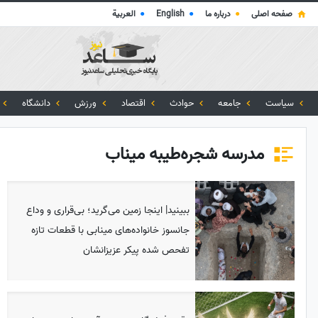
صفحه اصلی
●
درباره ما
●
English
●
العربية
سیاست
جامعه
حوادث
اقتصاد
ورزش
دانشگاه
مدرسه شجره‌طیبه میناب
ببینید| اینجا زمین می‌گرید؛ بی‌قراری و وداع
جانسوز خانواده‌های مینابی با قطعات تازه
تفحص شده پیکر عزیزانشان