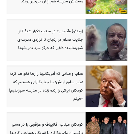
مسئولان مدرسه هم از آن بی‌خبر بودند
(ویدئو) «آباجان» در میناب تکرار شد! / از
جنایت صدام در زنجان تا تراژدی مدرسه‌ی
شجره‌طیبه؛ داغی که هرگز سرد نمی‌شود!
عذاب وجدانی که آمریکائیها را رها نخواهد کرد؛
عضو سابق ارتش: ما جنایتکارانی هستیم که
کودکان ایرانی را زنده زنده در مدرسه سوزاندیم!
+فیلم
کودکان میناب، قالیباف و عراقچی را در مسیر
پاکستان برای مذاکره با آمریکا، همراهی کردند!