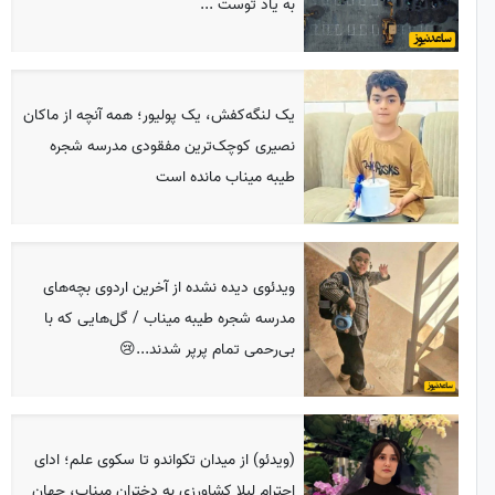
به یاد توست ...
یک لنگه‌کفش، یک پولیور؛ همه آنچه از ماکان
نصیری کوچک‌ترین مفقودی مدرسه شجره
طیبه میناب مانده است
ویدئوی دیده نشده از آخرین اردوی بچه‌های
مدرسه شجره طیبه میناب / گل‌هایی که با
بی‌رحمی تمام پرپر شدند...😢
(ویدئو) از میدان تکواندو تا سکوی علم؛ ادای
احترام لیلا کشاورزی به دختران میناب، جهان