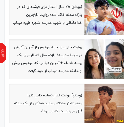
(ویدئو) 25 سال انتظار برای فرشته‌ای که در
پارک محله خاک شد؛ روایت تلخ‌ترین
خداحافظی با شهید مدرسه شجره طیبه میناب
روایت جان‌سوز خاله مهدیس از آخرین آغوش
در حیاط مدرسه/ یازده سال انتظار برای یک
بوسه ناتمام + آخرین فیلمی که مهدیس پیش
از حادثه مدرسه میناب از خود گرفت
(ویدئو) روایت تکان‌دهنده دایی تنها
مفقودالاثر حادثه میناب: «ماکان از یک هفته
قبل می‌دانست که می‌رود!»