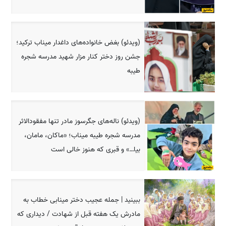
(ویدئو) بغض خانواده‌های داغدار میناب ترکید؛
جشن روز دختر کنار مزار شهید مدرسه شجره
طیبه
(ویدئو) ناله‌های جگرسوز مادر تنها مفقودالاثر
مدرسه شجره طیبه میناب؛ «ماکان، مامان،
بیا…» و قبری که هنوز خالی است
ببینید | جمله عجیب دختر مینابی خطاب به
مادرش یک هفته قبل از شهادت / دیداری که