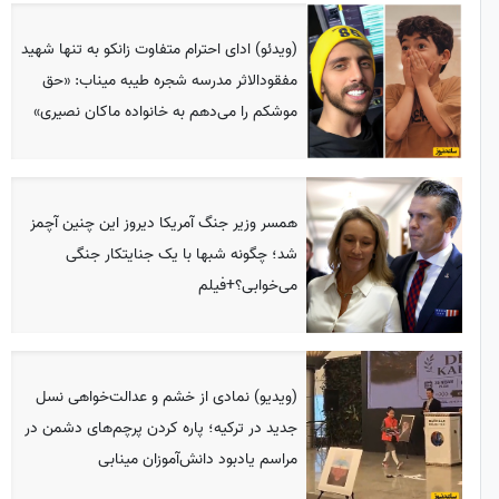
(ویدئو) ادای احترام متفاوت زانکو به تنها شهید
مفقودالاثر مدرسه شجره طیبه میناب: «حق
موشکم را می‌دهم به خانواده ماکان نصیری»
همسر وزیر جنگ آمریکا دیروز این چنین آچمز
شد؛ چگونه شبها با یک جنایتکار جنگی
می‌خوابی؟+فیلم
(ویدیو) نمادی از خشم و عدالت‌خواهی نسل
جدید در ترکیه؛ پاره کردن پرچم‌های دشمن در
مراسم یادبود دانش‌آموزان مینابی