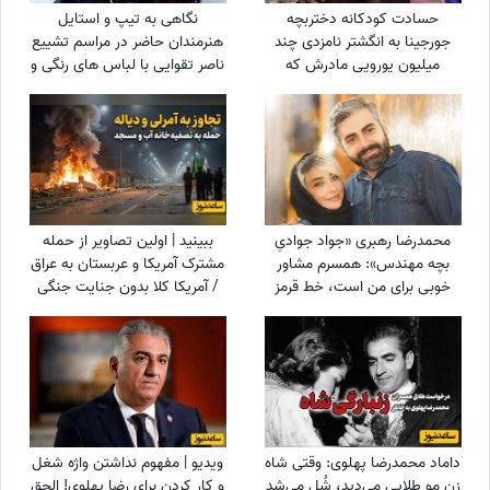
حسادت کودکانه دختربچه
نگاهی به تیپ و استایل
جورجینا به انگشتر نامزدی چند
هنرمندان حاضر در مراسم تشییع
میلیون یورویی مادرش که
ناصر تقوایی با لباس های رنگی و
رونالدو به او هدیه داده بود!
سفید به سفارش همسر آن
مرحوم/ محسن شریفیان، شهاب
حسینی، مارال بنی آدم، ستاره
اسکندری و...
محمدرضا رهبری «جواد جوادیِ
ببینید | اولین تصاویر از حمله
بچه مهندس»: همسرم مشاور
مشترک آمریکا و عربستان به عراق
خوبی برای من است، خط قرمز
/ آمریکا کلا بدون جنایت جنگی
من خانوادمه/عروسی خواهرم
نمی‌تواند بجنگد!
دائم استرس داشتم که مبادا
فیلم یا عکسی از من گرفته شود
و بعدا برای من دردسر ایجاد کند!
داماد محمدرضا پهلوی: وقتی شاه
ویدیو | مفهوم نداشتن واژه شغل
زن مو طلایی می‌دید، شُل می‌شد
و کار کردن برای رضا پهلوی! الحق