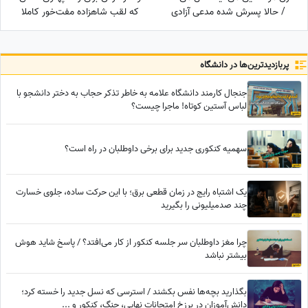
/ حالا پسرش شده مدعی آزادی
که لقب شاهزاده مفت‌خور کاملا
زنان!!!
برازنده توئه
پربازدید‌ترین‌ها در دانشگاه
جنجال کارمند دانشگاه علامه به خاطر تذکر حجاب به دختر دانشجو با
لباس آستین کوتاه! ماجرا چیست؟
سهمیه کنکوری جدید برای برخی داوطلبان در راه است؟
یک اشتباه رایج در زمان قطعی برق؛ با این حرکت ساده، جلوی خسارت
چند صدمیلیونی را بگیرید
چرا مغز داوطلبان سر جلسه کنکور از کار می‌افتد؟ / پاسخ شاید هوش
بیشتر نباشد
بگذارید بچه‌ها نفس بکشند / استرسی که نسل جدید را خسته کرد؛
دانش‌آموزان در برزخ امتحانات نهایی، جنگ، کنکور و ...