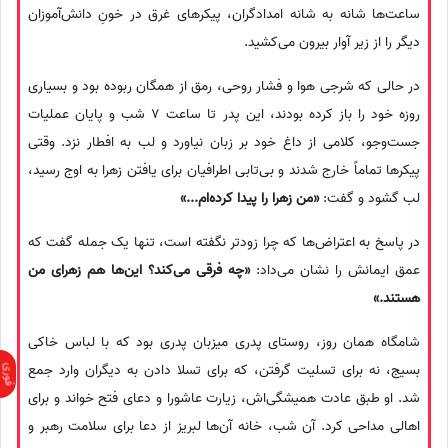
ساعت‌ها شانه به شانه امدادگران، پیکرهای غرق در خونِ دانش‌آموزان
دیگر را از زیر آوار بیرون می‌کشید.
در حالی که شرجی هوا و فشار روحی، رمق از همگان ربوده بود و بسیاری
روزه خود را باز کرده بودند، این پدر تا ساعت 7 شب و پایان عملیات
جست‌وجو، کلامی از داغ خود بر زبان نیاورد و لب به افطار نزد. وقتی
پیکرها تماماً خارج شدند و بی‌تابی اطرافیان برای یافتن زهرا به اوج رسید،
لب گشود و گفت:
«من زهرا را پیدا کرده‌ام...»
در پاسخ به اعتراض‌ها که چرا زودتر نگفته است، تنها یک جمله گفت که
عمق ایمانش را نشان می‌داد:
«چه فرقی می‌کند؟ این‌ها هم زهرای من
هستند.»
شامگاه همان روز، روستای پدری میزبان پدری بود که با لباس خاکی
بسیج، نه برای تسلیت گرفتن، که برای تسلا دادن به دیگران وارد جمع
شد. او طبق عادت همیشگی‌اش، زیارت عاشورا و دعای فتح خواند و برای
اهالی مداحی کرد. آن شب، خانه آن‌ها لبریز از دعا برای سلامت رهبر و