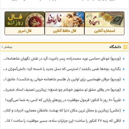
مفقودالاثر فاجعه مدرسه میناب
تقدیم می‌کنم
استخاره آنلاین
فال حافظ آنلاین
فال امروز
دانشگاه
بیشتر
(ویدیو) غوغای حماسی نوید محمدزاده، پسر باغیرت کُرد در نقش نگهبان شاهنامه/ رجزخوانی فردوسی برای نجات ایران از دست اجنبی👌
بگذارید بچه‌ها نفس بکشند / استرسی که نسل جدید را خسته کرد؛ دانش‌آموزان در برزخ امتحانات نهایی، جنگ، کنکور و ...
(ویدیو) عرفان طهماسبی برای اولین بار طلسم شاهنامه خوانی رو شکست/ عاشق اشعار فردوسی با این لحن عاشقانه و احساسی می‌شید😍
(ویدیو) «در وفای عشق تو مشهور خوبانم چو شمع»؛ زیباترین تصنیف استاد شجریان، خسرو آواز ایران با شعر حافظ/ آدم هیچوقت از گوش دادن به این صدا خسته نمیشه😍
تقریباً 80 روز تا کنکور؛ فرمول موفقیت در روزهای پایانی که کسی به شما نمی‌گوید!
(عکس) زیباترین و مجلل ترین مکان دنیا که بهشت عاشقانِ معماری، ادبیات و کتابه/ واقعاً اینجا کتابخونه است یا کاخ؟😍
اتاقی که رتبه 27 کنکور را ساخت؛ این جزئیاتِ ساده، مسیر موفقیت را ساخت / اتاق مطالعه رتبه‌های برتر لوکس نیست!