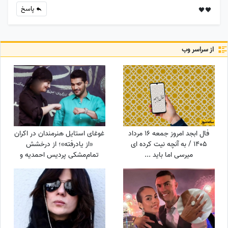
پاسخ
🖤🖤
از سراسر وب
فال ابجد امروز جمعه 16 مرداد
غوغای استایل هنرمندان در اکران
1405 / به آنچه نیت کرده ای
«از یادرفته»؛ از درخشش
میرسی اما باید ...
تمام‌مشکی پردیس احمدیه و
آزیتا حاجیان تا تیپ اسپورت
سینا مهراد و مجید مظفری