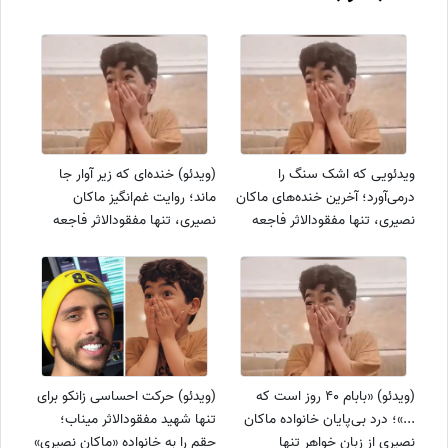
ویدئویی که اشک سنگ را
(ویدئو) خنده‌ای که زیر آوار جا
درمی‌آورد؛ آخرین خنده‌های ماکان
ماند؛ روایت غم‌انگیز ماکان
نصیری، تنها مفقودالاثر فاجعه
نصیری، تنها مفقودالاثر فاجعه
مدرسه شجره طیبه میناب
مدرسه شجره طیبه میناب
(ویدئو) «بابام 40 روز است که
(ویدئو) حرکت احساسی زانکو برای
...»؛ درد بی‌پایان خانواده ماکان
تنها شهید مفقودالاثر میناب؛
نصیری از زبان خواهر تنها
حقم را به خانواده «ماکان نصیری»