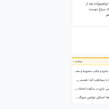
اهیم‌زاده بعد از
اد سراغ دوست
م
بیشتر
ببینید| از بامداد خمار تا متهم گریخت؛ شباهت بامزه و جالب محبوبه و معصومه که میلیون‌ها بار دیده شد
چهره خشن و انرژی زنانه سپیده خداوردی همه را میخکوب کرد؛ همسر رضا عطاران در اجل معلق به تیم بانوان جنگجو پیوست!
پشت پرده نقش بی‌کلام «قلقلی»؛ شهرام لاسمی: بازی در سکوت اعتماد به نفسم را از من گرفت! مدیون این بازیگر معروف هستم، دستاشو می‌بوسم، دخترم خیلی به من کمک کرد+ویدئو
تغییر چهره باورنکردنی «بانو سویا» بعد از سال‌ها؛ استایل غواصی سونگ جی هیو در 44 سالگی سوژه شد