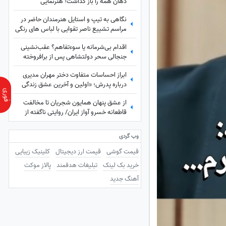
دهان همه را باز گذاشت؛ هنرنمایی
حیرت‌انگیز و جانانه روزبه حصاری بدون
نگاهی به تیپ و استایل هنرمندان حاضر در
بدلکار!+ویدیو
مراسم تشییع ناصر تقوایی با لباس های رنگی
و سفید به سفارش همسر آن مرحوم/ محسن
اقدام بی‌شرمانه یا سوءتفاهم؟ عقب‌نشینی
شریفیان، شهاب حسینی، مارال بنی آدم،
جنجالی سحر دولتشاهی پس از برافروخته
ستاره اسکندری و...
شدن غضب عمومی در پی استوری «اذان»!
ابراز احساسات متفاوت دختر مهران مدیری
درباره پدرش؛ «اولین و آخرین عشق زندگی
من بابامه» + ویدئو
از عشق پنهان همایون شجریان تا مخالفت
قاطعانه خسرو آواز ایران/ روایتی ناگفته از
رویایی که در سایه موسیقی ماند!
وب گردی
قیمت گوشی
قیمت ارز دیجیتال
کلینیک زیبایی
خرید بک لینک
تبلیغات هدفمند
پالاز موکت
آهنگ جدید