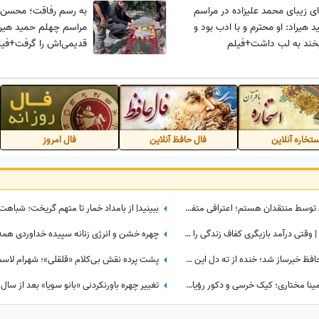
زیبای محمد علیزاده در مراسم
به رسم رفاقت؛ محسن ابر
هیراد: او محترم و با ادب بود و
مراسم چهلم حمید هیر
خند به لب داشت+فیلم
قدیمی‌اش را گرفت+فیل
تخاره آنلاین
فال حافظ آنلاین
فال امروز
مریلا زارعی: من محصول دیده شدن توسط منتقدان هستم؛ اعترافی متفاوت در نشست خبری «موسی کلیم‌الله» + ویدئو
نعیمه نظام‌دوست وارد بازار کار شد؟ | وقتی درآمد بازیگری کفاف زندگی را نمی‌دهد؛ اولین روز کارگری نعیمه نظام‌دوست در کارگاه کابینت‌سازی!
لباس متفاوت بهاره رهنما در جشن حافظ خبرساز شد؛ خنده از ته دل این بازیگر بیشتر از استایلش دیده شد
جشن تولد باشکوه «جان» با سلیقه مینا مختاری؛ کیک خرسی و دکور رؤیایی همه را مجذوب کرد