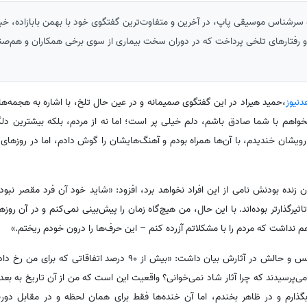
ه سرشناس موسیقی پاپ، در آخرین و متفاوت‌ترین گفتگوی خود با بهمن بابازاده، خبر
 رفتارهای تلخی پرداخت که در دوران سخت بیماری از سوی برخی همکاران و هم‌صنف
دنیوز
،حمید هیراد در این گفتگوی صمیمانه و در عین حال تلخ، با اشاره به هجمه‌ه
واهم با شما صادق باشم، دلم خیلی پر است؛ اما نه از مردم، بلکه بیشترین دل
شان خندیدم، با آن‌ها همراه بودم و آهنگ‌هایشان را گوش دادم، اما در روزهای 
مان زنده بودنش نامی از این افراد نخواهد برد، افزود: «شاید خود آن فرد مقصر نبوده
ثیرگذارتر بوده‌اند. با این حال، من هیچ‌گاه زمان را پیش‌بینی نمی‌کنم و در آن 
 نداشت که مردم را با مشکلاتم آزرده کنم – این حرف‌ها را درون خودم ریختم.»
هیراد در ادامه با اشاره به بازتاب حس و حالش در آثارش بیان داشت: «بیش از 90
ی‌پرسیدند که چرا آثار شاد نمی‌خوانی؟ واقعیت این است که من از آن تاریخ به بعد
بگذارم و در ظاهر بخندم، اما آن خنده‌ها فقط برای همان لحظه و در مقابل دو