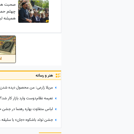
صحبت های 
چهلم حمید 
همیشه لب
اس
هنر و رسانه