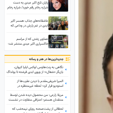
پایان تلخ اکبر عبدی به دست
شراره رخام رقم خورد/ شراره رخام
بر سر مزار اکبر عبدی چه کرد؟
عاشقانه‌های جذاب همسر اکبر
ابدی در غم یارش در وداعی که
ایران را به گریه انداخت؛ حضور
بهرام افشاری، رضا عطاران،
تصاویر زشتی که از مراسم
بهنوش طباطبایی، محسن کیایی،
خاکسپاری اکبر عبدی منتشر شد؛
بهاره رهنما و... در مراسم تشییع
تلخ‌تر از خداحافظی با اکبر عبدی
مرد خنده‌های ایران
صحنه‌هایی بود که بسیاری را
ناراحت کرد!
جدید‌ترین‌ها در هنر و رسانه
نگاهی به پنت‌هاوس لوکس ایلیا کیوان،
بازیگر «شغال»؛ از ویوی ابدی فرشته تا بولداگ
دوست‌داشتنی و دکوراسیون چشم‌نواز
المیرا شریفی‌مقدم با دیدن عقرب‌ها از
استودیو فرار کرد؛ لحظه غیرمنتظره در
«صبحانه ایرانی» + ویدئو
مریلا زارعی: من محصول دیده شدن توسط
منتقدان هستم؛ اعترافی متفاوت در نشست
خبری «موسی کلیم‌الله» + ویدئو
لحظاتی از پشت‌صحنه رویای نیمه‌شب که