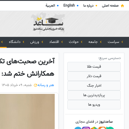
صفحه اصلی
●
درباره ما
●
English
●
العربية
سیاست
جامعه
حوادث
اقتصاد
ورزش
دانشگاه
دسترسی سریع:
آخرین صحبت‌های تکان
قیمت طلا
همکارانش ختم شد: اص
قیمت دلار
هنر و رسانه
شنبه، 09 خرداد 1405
اخبار جنگ
پربازدید‌ترین ها
ویدیو ها
ساعدنیوز
در فضای مجازی