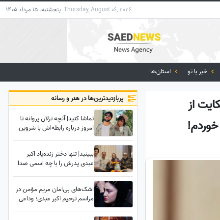
Thursday, August 06, 2026
پنجشنبه، 15 مرداد 1405
خبر با تو
استان‌ها
پربازدید‌ترین‌ها در هنر و رسانه
ایت از
تماشا کنید| آنچه ترلان پروانه تا
خوردم!
امروز درباره رابطه‌اش با شروین
حاجی‌پور نگفته بود؛ محبوبه
بامداد خمار سکوتش را شکست!
ببینید| تنها دختر زنده‌یاد اکبر
عبدی پدرش را با چه اسمی صدا
می‌زد؟پای صحبتهای بازیگر
تکرارنشدنی بشینید
اشک‌های بی‌امان مریم مؤمن در
مراسم ترحیم اکبر عبدی؛ وداعی
تلخ با پدری که آغوشش پناه
سینما بود