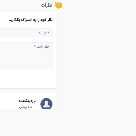
نظرات
نظر خود را به اشتراک بگذارید
بازدیدکننده
2 ماه پیش
روحش شاد ویادش گرامی 🖤🥀