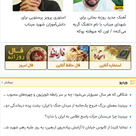
آهنک جدید روزبه بمانی برای
استوری پرویز پرستویی برای
شهدای میناب با نام «تفنگ گریه
دانش‌آموزان شهید میناب
می‌کنه» / اون که میوفته پوکه
نیست تفنگ گریه میکنه...😭💔
استخاره آنلاین
فال حافظ آنلاین
فال امروز
ویدیو
بیشتر
شکافی که هر سال عمیق‌تر می‌شود؛ چه بر سر رابطه تلویزیون و چهره‌های محبوب آمد؟
ببینید| معمای بزرگ خروج یک‌جانبه از میدان جنگ با ایران؛ پشت پرده درماندگی دولتمردان آمریکایی!
ببینید| چرا عربستان جرأت پاسخ نظامی به ایران را ندارد؟
تماشا کنید| از کابوس خیابان تا آرامش پیاده‌روی اربعین؛ یه روز علیه رهبر شهید شعار میدادم امروز شدم نایب الزیاره خود آقا...