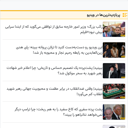
دائم استرس داشتم که مبادا
فیلم یا عکسی از من گرفته شود
پربازدید‌ترین‌ها در ویدیو
و بعدا برای من دردسر ایجاد کند!
رَکَب بزرگ؛ وزیر امور خارجه سابق از توافقی می‌گوید که از ابتدا سرابی
بیش نبود+فیلم
این ویدیو رو دست‌به‌دست کنید تا ترلان پروانه ببینه؛ پای هدی
زین‌العابدین به رابطه رحیم نجار و محبوبه باز شد!
ببینید| پشت‌پرده یک تصمیم حساس و تاریخی؛ چرا اعلام خبر شهادت
رهبر شهید به سحر موکول شد؟
ببینید| وقتی ضدانقلاب در برابر عظمت و محبوبیت جهانی رهبر شهید
انقلاب کم می‌آورد!
پشت پرده سفری که کاخ سفید را به هم ریخت؛ چرا ترامپ دیگر
نمی‌خواهد نتانیاهو را ببیند؟