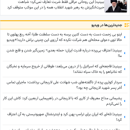
ببینید| این روحانی عراقی فقط شربت تعارف نمی‌کرد؛ شباهت
حیرت‌انگیزش به رهبر شهید انقلاب همه را در این موکب متوقف کرد
جدید‌ترین‌ها در ویدیو
اینو بی زحمت دست به دست کنین برسه به دست سلطنت طلبا؛ آخه ربع پهلوی تا
حالا توی دعوای محله‌ای هم شرکت نکرده که آرزوی این چنینی براش دارید!+ویدیو
ببینید| اعتراف بی‌پرده درباره قدرت ایران؛ حمله بعدی= زمین‌گیر شدن و فلج شدن
ما!
ببینید| فاجعه‌ای که اسرائیل را از درون می‌بلعد؛ طوفانی از خروج سرمایه و نخبگان
که نتانیاهو را به خاک سیاه نشاند!
سردار کوثری پرده از ناگفته‌های شب شهادت علی لاریجانی برداشت؛ ماجرای تماس
آخر پسر شهید لاریجانی چه بود؟
پشیمانی مداح معروف از کاری که با لاریجانی در راهپیمایی اربعین کرد: کاش این کار
را نمی‌کردم
ببینید| تله‌ای که ایران برای ترامپ پهن کرد و اینترنشنالِ صهیونیستی به آن اعتراف
کرد!