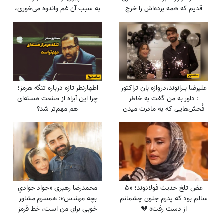
قدیم که همه برده‌اش را خرج
به سبب آن غم واندوه می‌خوری،
دیگران کرد، اکنون بی‌مهری
اما ...
می‌بیند!»
علیرضا بیرانوند،دروازه بان تراکتور
اظهارنظر تازه درباره تنگه هرمز؛
: داور به من گفت به خاطر
چرا این آبراه از صنعت هسته‌ای
فُحش‌هایی که به مادرت میدن
هم مهم‌تر شد؟
بهت کارت نمیدم!/ ما حواله
ماشین نگرفتیم
غض تلخ حدیث فولادوند؛ «5
محمدرضا رهبری «جواد جوادیِ
سالم بود که پدرم جلوی چشمانم
بچه مهندس»: همسرم مشاور
از دست رفت» 💔
خوبی برای من است، خط قرمز
من خانوادمه/عروسی خواهرم