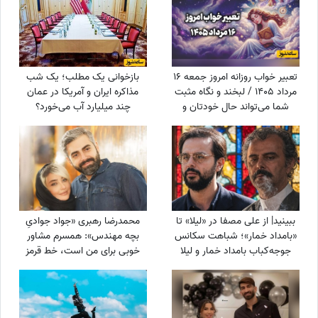
تعبیر خواب روزانه امروز جمعه 16
بازخوانی یک مطلب؛ یک شب
مرداد 1405 / لبخند و نگاه مثبت
مذاکره ایران و آمریکا در عمان
شما می‌تواند حال خودتان و
چند میلیارد آب می‌خورد؟
اطرافیانتان را بهتر کند
ببینید| از علی مصفا در «لیلا» تا
محمدرضا رهبری «جواد جوادیِ
«بامداد خمار»؛ شباهت سکانس
بچه مهندس»: همسرم مشاور
جوجه‌کباب بامداد خمار و لیلا
خوبی برای من است، خط قرمز
سوژه شد
من خانوادمه/عروسی خواهرم
دائم استرس داشتم که مبادا
فیلم یا عکسی از من گرفته شود
و بعدا برای من دردسر ایجاد کند!