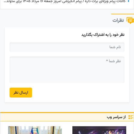
کائنات پیام ویژه‌ای برات داره / پیام انگیزشی امروز جمعه 16 مرداد 1405 برای متولدین فروردین تا اسفند: امروز زمان درخشیدن توست + ویدئو
نظرات
نظر خود را به اشتراک بگذارید
ارسال نظر
از سراسر وب