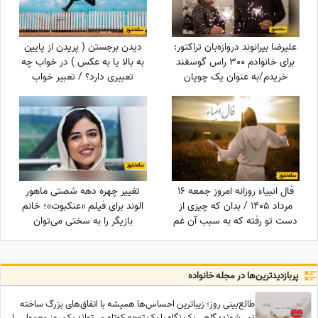
علیرضا بیرانوند دروازه‌بان تراکتور:
دیدن برجستن ( پریدن از پایین
برای خانوادم 300 راس گوسفند
به بالا یا به عکس ) در خواب چه
خریدم/به عنوان یک چوپان
تعبیری دارد؟ / تعبیر خواب
همیشه سنگ در دستانم بود تا از
برجستن
گوسفندان مراقبت کنم
فال انبیاء روزانه امروز جمعه 16
تغییر چهره دهه شصتی ماهور
مرداد 1405 / بدان که چیزی از
الوند برای فیلم «عنکبوت»؛ خانم
دست تو رفته که به سبب آن غم
بازیگر را به سختی می‌توان
و اندوه می‌خوری، اما ...
شناخت + عکس
پربازدید‌ترین‌ها در مجله خانواده
طالع‌بینی روز؛ زیباترین احساس‌ها همیشه با اتفاق‌های بزرگ ساخته
نمی‌شوند؛ گاهی یک نگاه یا یک توجه کوتاه می‌تواند یک روز معمولی را