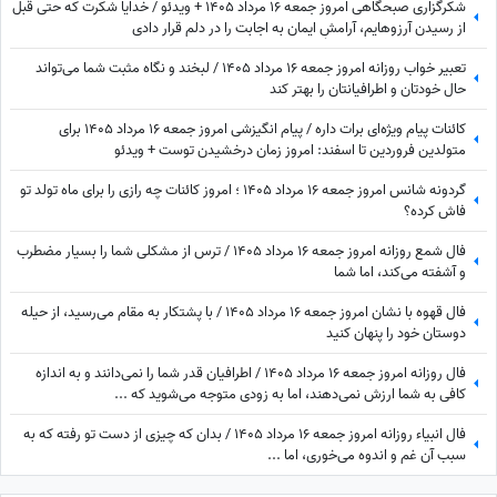
شکرگزاری صبحگاهی امروز جمعه 16 مرداد 1405 + ویدئو / خدایا شکرت که حتی قبل
از رسیدن آرزوهایم، آرامشِ ایمان به اجابت را در دلم قرار دادی
تعبیر خواب روزانه امروز جمعه 16 مرداد 1405 / لبخند و نگاه مثبت شما می‌تواند
حال خودتان و اطرافیانتان را بهتر کند
کائنات پیام ویژه‌ای برات داره / پیام انگیزشی امروز جمعه 16 مرداد 1405 برای
متولدین فروردین تا اسفند: امروز زمان درخشیدن توست + ویدئو
گردونه شانس امروز جمعه 16 مرداد 1405 ؛ امروز کائنات چه رازی را برای ماه تولد تو
فاش کرده؟
فال شمع روزانه امروز جمعه 16 مرداد 1405 / ترس از مشکلی شما را بسیار مضطرب
و آشفته می‌کند، اما شما
فال قهوه با نشان امروز جمعه 16 مرداد 1405 / با پشتکار به مقام می‌رسید، از حیله
دوستان خود را پنهان کنید
فال روزانه امروز جمعه 16 مرداد 1405 / اطرافیان قدر شما را نمی‌دانند و به اندازه
کافی به شما ارزش نمی‌دهند، اما به زودی متوجه می‌شوید که ...
فال انبیاء روزانه امروز جمعه 16 مرداد 1405 / بدان که چیزی از دست تو رفته که به
سبب آن غم و اندوه می‌خوری، اما ...