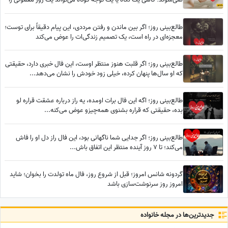
به خاطره‌ای خاص تبدیل کند / پنج‌شنبه 15 مرداد 1405
طالع‌بینی روز؛ اگر بین ماندن و رفتن مرددی، این پیام دقیقاً برای توست؛
معجزه‌ای در راه است، یک تصمیم زندگی‌ات را عوض می‌کند
طالع‌بینی روز؛ اگر قلبت هنوز منتظر اوست، این فال خبری دارد، حقیقتی
که او سال‌ها پنهان کرده، خیلی زود خودش را نشان می‌دهد...
طالع‌بینی روز؛ اگه این فال برات اومده، یه راز درباره عشقت قراره لو
بده، حقیقتی که قراره بشنوی همه‌چیزو عوض می‌کنه...
طالع‌بینی روز؛ اگر جدایی شما ناگهانی بود، این فال راز دل او را فاش
می‌کند؛ تا 7 روز آینده منتظر این اتفاق باش...
گردونه شانس امروز؛ قبل از شروع روز، فال ماه تولدت را بخوان؛ شاید
امروز روز سرنوشت‌سازی باشد
جدید‌ترین‌ها در مجله خانواده