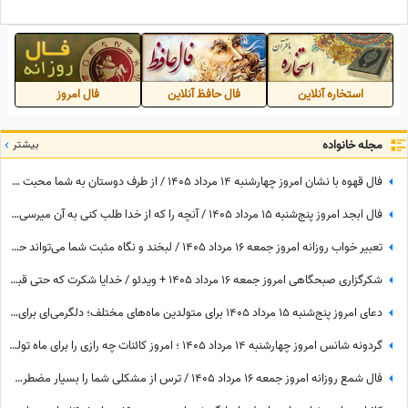
شاهکار جاودانه‌‌ای که تا ابد از
برنامه سروش صحت که باید
حافظه تاریخ پاک نخواهد شد
سرلوحه زندگیتون قرار بدید+ فیلم
استخاره آنلاین
فال حافظ آنلاین
فال امروز
مجله خانواده
بیشتر
فال قهوه با نشان امروز چهارشنبه 14 مرداد 1405 / از طرف دوستان به شما محبت می‌شود و هدیه گرانبهایی دریافت خواهید کرد
فال ابجد امروز پنج‌شنبه 15 مرداد 1405 / آنچه را که از خدا طلب کنی به آن میرسی اما ...
تعبیر خواب روزانه امروز جمعه 16 مرداد 1405 / لبخند و نگاه مثبت شما می‌تواند حال خودتان و اطرافیانتان را بهتر کند
شکرگزاری صبحگاهی امروز جمعه 16 مرداد 1405 + ویدئو / خدایا شکرت که حتی قبل از رسیدن آرزوهایم، آرامشِ ایمان به اجابت را در دلم قرار دادی
دعای امروز پنج‌شنبه 15 مرداد 1405 برای متولدین ماه‌های مختلف؛ دلگرمی‌ای برای هر کس که در آرزوها و نیازهای زندگی مانده است
گردونه شانس امروز چهارشنبه 14 مرداد 1405 ؛ امروز کائنات چه رازی را برای ماه تولد تو فاش کرده؟
فال شمع روزانه امروز جمعه 16 مرداد 1405 / ترس از مشکلی شما را بسیار مضطرب و آشفته می‌کند، اما شما