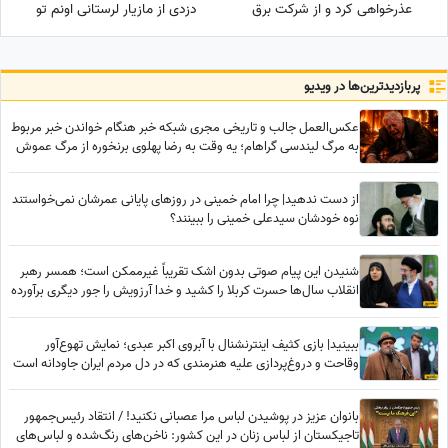
عذرخواهی کرد و از شرکت برق
دزدی از مازیار لرستانی اونم تو
تشکر کرد
روز روشن!
پربازدید‌ترین‌ها در ویدیو
عکس‌العمل جالب و تاریخی مجری شبکه خبر هنگام خواندن خبر مربوط
به مرگ لیندسی گراهام؛ یه وقت به رضا پهلوی برنخوره از مرگ عموش
خوشحالیم!✌
از دست ندهید| چرا امام خمینی در روزهای پایانی عمرشان نمی‌خواستند
نوه خودشان سیدعلی خمینی را ببینند؟
شنیدن این پیام صوتی بدون اشک تقریباً غیرممکن است؛ همسر رهبر
انقلاب سال‌ها حسرت کربلا را کشید و خدا آرزویش را جور دیگری برآورده
کرد+فیلم
ببینید| بازی کثیف اینترنشنال با آبروی اکبر عبدی؛ نمایش تهوع‌آور
وقاحت و دروغ‌پردازی علیه هنرمندی که در دل مردم ایران جاودانه است
بانوان عزیز در پوشیدن لباس مرا عصبانی نکنید! / انتقاد رئیس‌جمهور
تاجیکستان از لباس زنان در این کشور: ناخن‌های رنگ‌شده و لباس‌های