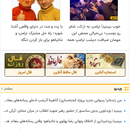
خوب ببینید| ترامپ به دَرَک، شام
با پت و مت در دنیای واقعی آشنا
رو بچسب؛ بی‌خیالی محض این
شوید؛ راه حل مشترک ترامپ و
مهمان ضیافت دیشب ترامپ همه
نتانیاهو برای باز کردن تنگه
را به تعجب و خنده واداشت!
هرمز!+فیلم
استخاره آنلاین
فال حافظ آنلاین
فال امروز
ویدیو
بیشتر
من زنده‌ام! رسوایی جدید پروژه‌ کشته‌سازی/ آناهیتا آذرشب ادعای رسانه‌های معاند درباره کشته‌شدنش را تکذیب کرد
ببینید | ویدئویی بدون سانسور از حضور رهبر شهید انقلاب در میان عشایر؛ تُرکی حرف زدن آقا را دیده بودید؟
ببینید| پرده‌برداری از ائتلاف پنهانی رضا پهلوی و نتانیاهو؛ وقتی رسانه‌های معاند هم به بی‌عرضگی اپوزیسیون اعتراف می‌کنند!