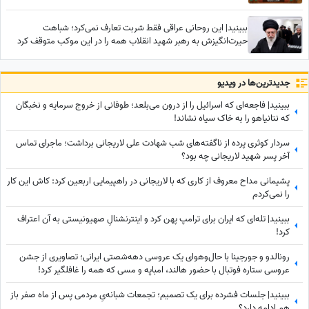
تا زیر زانو یا لخت چه معنایی دارد؟
ببینید| این روحانی عراقی فقط شربت تعارف نمی‌کرد؛ شباهت
حیرت‌انگیزش به رهبر شهید انقلاب همه را در این موکب متوقف کرد
جدید‌ترین‌ها در ویدیو
ببینید| فاجعه‌ای که اسرائیل را از درون می‌بلعد؛ طوفانی از خروج سرمایه و نخبگان
که نتانیاهو را به خاک سیاه نشاند!
سردار کوثری پرده از ناگفته‌های شب شهادت علی لاریجانی برداشت؛ ماجرای تماس
آخر پسر شهید لاریجانی چه بود؟
پشیمانی مداح معروف از کاری که با لاریجانی در راهپیمایی اربعین کرد: کاش این کار
را نمی‌کردم
ببینید| تله‌ای که ایران برای ترامپ پهن کرد و اینترنشنالِ صهیونیستی به آن اعتراف
کرد!
رونالدو و جورجینا با حال‌وهوای یک عروسی دهه‌شصتی ایرانی؛ تصاویری از جشن
عروسی ستاره فوتبال با حضور هالند، امباپه و مسی که همه را غافلگیر کرد!
ببینید| جلسات فشرده برای یک تصمیم؛ تجمعات شبانه‌یِ مردمی پس از ماه صفر باز
هم ادامه دارد؟