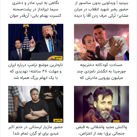
ببینید | ویدئویی بدون سانسور از
نگاهی به تیپ مادر و دختری
حضور رهبر شهید انقلاب در میان
سیما تیرانداز در پشت‌صحنه
عشایر؛ تُرکی حرف زدن آقا را دیده
کنسرت بهنام بانی؛ آن‌قدر جوان
بودید؟
که همه گفتند خواهرش است! +
عکس
حسادت کودکانه دختربچه
تازه‌ترین موضع ترامپ درباره ایران
جورجینا به انگشتر نامزدی چند
و مهلت 48 ساعته؛ تهدیدی که
میلیون یورویی مادرش که
با یک ابهام بزرگ همراه شد
رونالدو به او هدیه داده بود!
واکنش مجید واشقانی به قبض
حضور مازیار لرستانی در ختم اکبر
جنجالی برق؛ بعد از اعتراض،
عبدی برای او گران تمام شد!