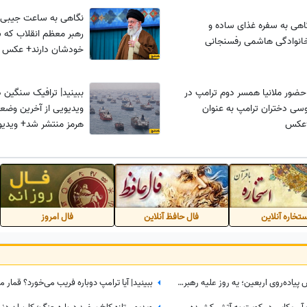
نگاهی به ساعت جیبی 
هی به سفره غذای ساده و
رهبر معظم انقلاب که 
انوادگی هاشمی رفسنجانی
خودشان دارند+ عکس
حضور ملانیا همسر دوم ترامپ در
ببینید| ترافیک سنگین د
سی دختران ترامپ به عنوان
ویدیویی از آخرین وضع
+عکس
هرمز منتشر شد+ ویدیو
تخاره آنلاین
فال حافظ آنلاین
فال امروز
تماشا کنید| از کابوس خیابان تا آرامش پیاده‌روی اربعین؛ یه روز علیه رهبر شهید شعار میدادم امروز شدم نایب الزیاره خود آقا...