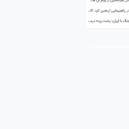
ویدیوی تازه کاخ سفید درباره جنگ؛ کاربران دنبال رمزگشایی از پیام آن هستند
پشیمانی مداح معروف از کاری که با لاریجانی در راهپیمایی اربعین کرد: کاش این کار را نمی‌کردم
ببینید| معمای بزرگ خروج یک‌جانبه از میدان جنگ با ایران؛ پشت پرده درماندگی دولتمردان آمریکایی!
ارسال نظر