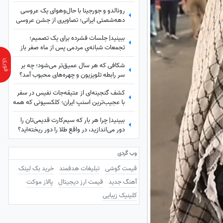
رونالدو و جورجینا با حال‌وهوای یک عروسی
دهه‌شصتی ایرانی؛ تصاویری از جشن عروسی
ستاره فوتبال با حضور هالند، امباپه و مسی
ببینید| جلسات فشرده برای یک تصمیم؛
که همه را غافلگیر کرد!
تجمعات شبانه‌یِ مردمی پس از ماه صفر باز
هم ادامه دارد؟
شکافی که هر سال عمیق‌تر می‌شود؛ چه بر
سر رابطه تلویزیون و چهره‌های محبوب آمد؟
کشف گنجینه‌ای از عتیقه‌جات نفیس در سفر
با عجیب‌ترین اسنپ ایران؛ کلکسیونی که همه
را شگفت‌زده کرد
ببینید| چرا هر بار که سیم‌کارت قدیمی‌تان را
دور می‌اندازید، در واقع طلا را دور ریخته‌اید؟
وب گردی
قیمت گوشی
تبلیغات هدفمند
خرید بک لینک
آهنگ جدید
قیمت ارز دیجیتال
پالاز موکت
کلینیک زیبایی