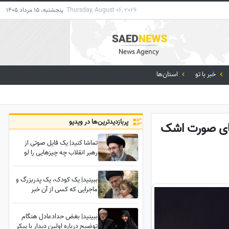
Thursday, August 06, 2026
پنجشنبه، 15 مرداد 1405
خبر با تو
استان‌ها
پربازدید‌ترین‌ها در ویدیو
هنای صورت اشک
تماشا کنید| یک فایل صوتی از
رهبر انقلاب چه چیزهایی را لو
می‌دهد؟ 5 سرنخ پنهان در یک
صدا که چیزی از آن نمی‌دانستید
ببینید| یک کودک، یک پدربزرگ و
ماجرایی که کسی از آن خبر
نداشت؛ رازی شنیده نشده درباره
تدفین زهرای 14 ماهه، نوه رهبر
ببینید| بغض حدادعادل هنگام
شهید انقلاب در حرم امام رضا (ع)
توضیح درباره اولین دیدار با پیکر