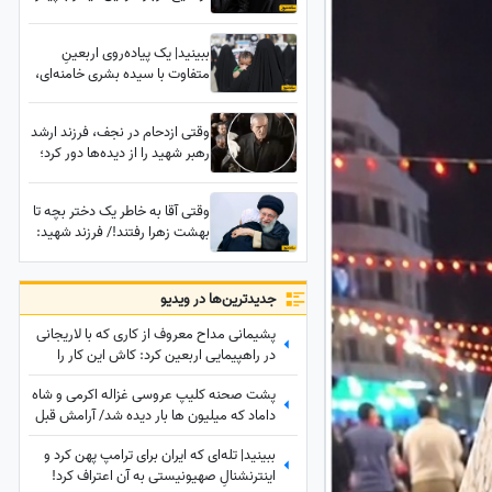
همسر رهبر انقلاب پس از
شهادت: وقتی که پیکر دخترم
ببینید| یک پیاده‌روی اربعینِ
زهرا رو برای غسل دادن به ما
متفاوت با سیده بشری خامنه‌ای،
تحویل دادند دیدیم که...
دختر بزرگ رهبر شهید انقلاب؛
ماجرایی که تا بحال گفته نشده
وقتی ازدحام در نجف، فرزند ارشد
بود
رهبر شهید را از دیده‌ها دور کرد؛
واکنش پزشکیان را ببینید
وقتی آقا به خاطر یک دختر بچه تا
بهشت زهرا رفتند!/ فرزند شهید:
میشه تا به سن تکلیف نرسیدم
شما رو بغل کنم؟
جدید‌ترین‌ها در ویدیو
پشیمانی مداح معروف از کاری که با لاریجانی
در راهپیمایی اربعین کرد: کاش این کار را
نمی‌کردم
پشت صحنه کلیپ عروسی غزاله اکرمی و شاه
داماد که میلیون ها بار دیده شد/ آرامش قبل
از طوفان/ همه محو لبخند عروس بودند؛ اما
ببینید| تله‌ای که ایران برای ترامپ پهن کرد و
چند دقیقه بعد همه‌چیز تغییر کرد!
اینترنشنالِ صهیونیستی به آن اعتراف کرد!