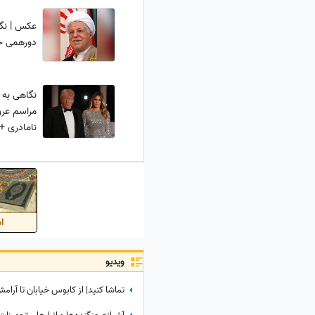
عکس | نگا
دورهمی خ
نگاهی به 
مراسم عرو
نامادری 
اس
ویدیو