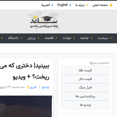
صفحه اصلی
●
درباره ما
●
English
●
العربية
سیاست
جامعه
حوادث
اقتصاد
ورزش
دانشگاه
دسترسی سریع:
ببینید| دختری که می
قیمت طلا
ریخت؟ + ویدیو
قیمت دلار
ویدیو
خبری
سه شنبه، 22 اردیبهشت 1405
اخبار جنگ
پربازدید‌ترین ها
ویدیو ها