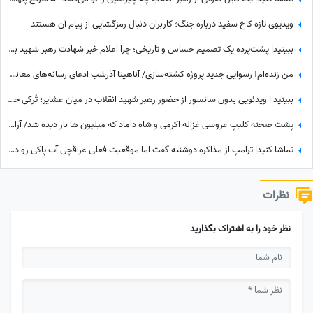
ویدیوی تازه کاخ سفید درباره جنگ؛ کاربران دنبال رمزگشایی از پیام آن هستند
ببینید| پشت‌پرده یک تصمیم حساس و تاریخی؛ چرا اعلام خبر شهادت رهبر شهید به سحر موکول شد؟
من زنده‌ام! رسوایی جدید پروژه‌ کشته‌سازی/ آناهیتا آذرشب ادعای رسانه‌های معاند درباره کشته‌شدنش را تکذیب کرد
ببینید | ویدئویی بدون سانسور از حضور رهبر شهید انقلاب در میان عشایر؛ تُرکی حرف زدن آقا را دیده بودید؟
پشت صحنه کلیپ عروسی غزاله اکرمی و شاه داماد که میلیون ها بار دیده شد/ آرامش قبل از طوفان/ همه محو لبخند عروس بودند؛ اما چند دقیقه بعد همه‌چیز تغییر کرد!
تماشا کنید| ترامپ از مذاکره دوشنبه گفت اما موقعیت فعلی عراقچی آب پاکی رو دست کاخ‌سفیدنشینان ریخت؛ وزیر امورخارجه کجاست؟
نظرات
نظر خود را به اشتراک بگذارید