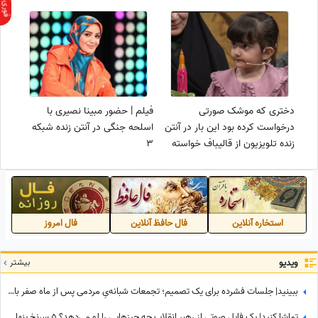
آنتن زنده!
می‌کند! + ویدیو
دختری که موشک صورتی
فیلم | حضور مبینا نصیری با
درخواست کرده بود این بار در آنتن
اسلحه جنگی در آنتن زنده شبکه
زنده تلویزیون از قالیباف خواسته
3
متفاوتی داشت!+فیلم
استخاره آنلاین
فال حافظ آنلاین
فال امروز
ویدیو
بیشتر
ببینید| جلسات فشرده برای یک تصمیم؛ تجمعات شبانه‌یِ مردمی پس از ماه صفر باز هم ادامه دارد؟
تماشا کنید| یک فایل صوتی از رهبر انقلاب چه چیزهایی را لو می‌دهد؟ 5 سرنخ پنهان در یک صدا که چیزی از آن نمی‌دانستید