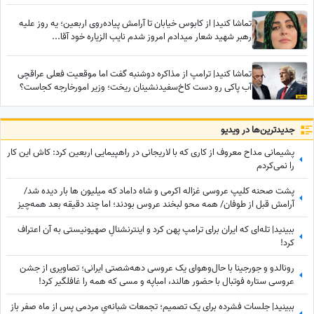
تماشا کنید| از کابوس خیابان تا آرامش پیاده‌روی اربعین؛ یه روز علیه
رهبر شهید شعار میدادم امروز شدم نایب الزیاره خود آقا...
تماشا کنید| ترامپ از مذاکره دوشنبه گفت اما موقعیت فعلی عراقچی
آب پاکی رو دست کاخ‌سفیدنشینان ریخت؛ وزیر امورخارجه کجاست؟
جدید‌ترین‌ها در ویدیو
پشیمانی مداح معروف از کاری که با لاریجانی در راهپیمایی اربعین کرد: کاش این کار
را نمی‌کردم
پشت صحنه کلیپ عروسی غزاله اکرمی و شاه داماد که میلیون ها بار دیده شد/
آرامش قبل از طوفان/ همه محو لبخند عروس بودند؛ اما چند دقیقه بعد همه‌چیز
تغییر کرد!
ببینید| تله‌ای که ایران برای ترامپ پهن کرد و اینترنشنالِ صهیونیستی به آن اعتراف
کرد!
رونالدو و جورجینا با حال‌وهوای یک عروسی دهه‌شصتی ایرانی؛ تصاویری از جشن
عروسی ستاره فوتبال با حضور هالند، امباپه و مسی که همه را غافلگیر کرد!
ببینید| جلسات فشرده برای یک تصمیم؛ تجمعات شبانه‌یِ مردمی پس از ماه صفر باز