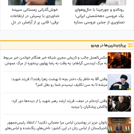
رونالدو و جورجینا با حال‌وهوای
خوش‌گذرانی زمستانی سپیده
یک عروسی دهه‌شصتی ایرانی؛
خداوردی با پسرش در ارتفاعات
تصاویری از جشن عروسی ستاره
برفی؛ قابی پر از آرامش در دل
فوتبال با حضور هالند، امباپه و
طبیعت
مسی که همه را غافلگیر کرد!
پربازدید‌ترین‌ها در ویدیو
عکس‌العمل جالب و تاریخی مجری شبکه خبر هنگام خواندن خبر مربوط
به مرگ لیندسی گراهام؛ یه وقت به رضا پهلوی برنخوره از مرگ عموش
خوشحالیم!✌
وقتی آقا به خاطر یک دختر بچه تا بهشت زهرا رفتند!/ فرزند شهید:
میشه تا به سن تکلیف نرسیدم شما رو بغل کنم؟
وقتی ازدحام در نجف، فرزند ارشد رهبر شهید را از دیده‌ها دور کرد؛
واکنش پزشکیان را ببینید
بانوان عزیز در پوشیدن لباس مرا عصبانی نکنید! / انتقاد رئیس‌جمهور
تاجیکستان از لباس زنان در این کشور: ناخن‌های رنگ‌شده و لباس‌های
تا زیر زانو یا لخت چه معنایی دارد؟