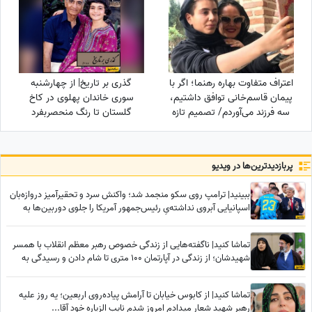
اعتراف متفاوت بهاره رهنما؛ اگر با
گذری بر تاریخ| از چهارشنبه
پیمان قاسم‌خانی توافق داشتیم،
سوری خاندان پهلوی در کاخ
سه فرزند می‌آوردم/ تصمیم تازه
گلستان تا رنگ منحصربفرد
برای ازدواج
شورولت کوروت 1979 در محله در
گیشا، 60 سال پیش
پربازدید‌ترین‌ها در ویدیو
ببینید| ترامپ روی سکو منجمد شد؛ واکنش سرد و تحقیرآمیز دروازه‌بان
اسپانیایی آبروی نداشته‌یِ رئیس‌جمهور آمریکا را جلوی دوربین‌ها به
آتش کشید!
تماشا کنید| ناگفته‌هایی از زندگی خصوص رهبر معظم انقلاب با همسر
شهیدشان؛ از زندگی در آپارتمان 100 متری تا شام دادن و رسیدگی به
امور سه فرزندشان هنگامی که...
تماشا کنید| از کابوس خیابان تا آرامش پیاده‌روی اربعین؛ یه روز علیه
رهبر شهید شعار میدادم امروز شدم نایب الزیاره خود آقا...