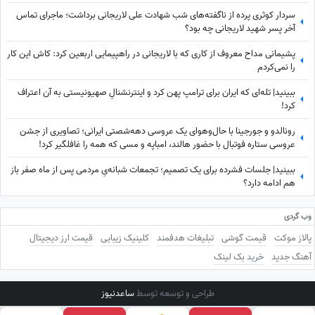
سردار کوثری پرده از ناگفته‌های شب شهادت علی لاریجانی برداشت؛ ماجرای تماس
آخر پسر شهید لاریجانی چه بود؟
پشیمانی مداح معروف از کاری که با لاریجانی در راهپیمایی اربعین کرد: کاش این کار
را نمی‌کردم
ببینید| تله‌ای که ایران برای ترامپ پهن کرد و اینترنشنالِ صهیونیستی به آن اعتراف
کرد!
رونالدو و جورجینا با حال‌وهوای یک عروسی دهه‌شصتی ایرانی؛ تصاویری از جشن
عروسی ستاره فوتبال با حضور هالند، امباپه و مسی که همه را غافلگیر کرد!
ببینید| جلسات فشرده برای یک تصمیم؛ تجمعات شبانه‌یِ مردمی پس از ماه صفر باز
هم ادامه دارد؟
وب گردی
پالاز موکت
قیمت گوشی
تبلیغات هدفمند
کلینیک زیبایی
قیمت ارز دیجیتال
آهنگ جدید
خرید بک لینک
طراحی و توسعه توسط
ساعدنیوز