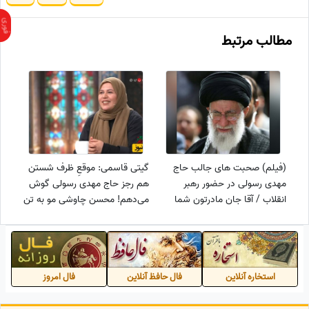
مطالب مرتبط
(فیلم) صحبت های جالب حاج
گیتی قاسمی: موقعِ ظرف شستن
مهدی رسولی در حضور رهبر
هم رجز حاج مهدی رسولی گوش
انقلاب / آقا جان مادرتون شما
می‌دهم! محسن چاوشی مو به تن
بغض نکنید+ ویدئو
آدم سیخ میکنه+فیلم
استخاره آنلاین
فال حافظ آنلاین
فال امروز