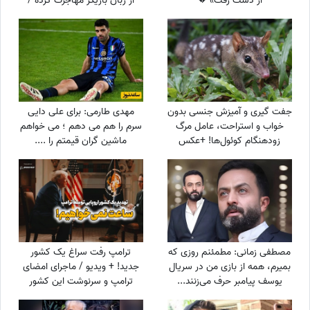
از دست رفت» 💔
از زبان بازیگر مهاجرت کرده /
حامیان جمهوری اسلامی جان
خود را هم می‌دهند
جفت گیری و آمیزش جنسی بدون
مهدی طارمی: برای علی دایی
خواب و استراحت، عامل مرگ
سرم را هم می دهم ؛ می خواهم
زودهنگام کوئول‌ها! +عکس
ماشین گران قیمتم را ....
مصطفی زمانی: مطمئنم روزی که
ترامپ رفت سراغ یک کشور
بمیرم، همه از بازی من در سریال
جدید! + ویدیو / ماجرای امضای
یوسف پیامبر حرف می‌زنند...
ترامپ و سرنوشت این کشور
+ویدیو
ثروتمند اروپایی