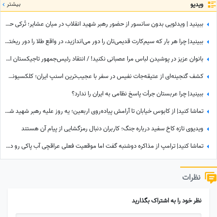
ویدیو
بیشتر
ببینید | ویدئویی بدون سانسور از حضور رهبر شهید انقلاب در میان عشایر؛ تُرکی حرف زدن آقا را دیده بودید؟
ببینید| چرا هر بار که سیم‌کارت قدیمی‌تان را دور می‌اندازید، در واقع طلا را دور ریخته‌اید؟
بانوان عزیز در پوشیدن لباس مرا عصبانی نکنید! / انتقاد رئیس‌جمهور تاجیکستان از لباس زنان در این کشور: ناخن‌های رنگ‌شده و لباس‌های تا زیر زانو یا لخت چه معنایی دارد؟
کشف گنجینه‌ای از عتیقه‌جات نفیس در سفر با عجیب‌ترین اسنپ ایران؛ کلکسیونی که همه را شگفت‌زده کرد
ببینید| چرا عربستان جرأت پاسخ نظامی به ایران را ندارد؟
تماشا کنید| از کابوس خیابان تا آرامش پیاده‌روی اربعین؛ یه روز علیه رهبر شهید شعار میدادم امروز شدم نایب الزیاره خود آقا...
ویدیوی تازه کاخ سفید درباره جنگ؛ کاربران دنبال رمزگشایی از پیام آن هستند
تماشا کنید| ترامپ از مذاکره دوشنبه گفت اما موقعیت فعلی عراقچی آب پاکی رو دست کاخ‌سفیدنشینان ریخت؛ وزیر امورخارجه کجاست؟
نظرات
نظر خود را به اشتراک بگذارید