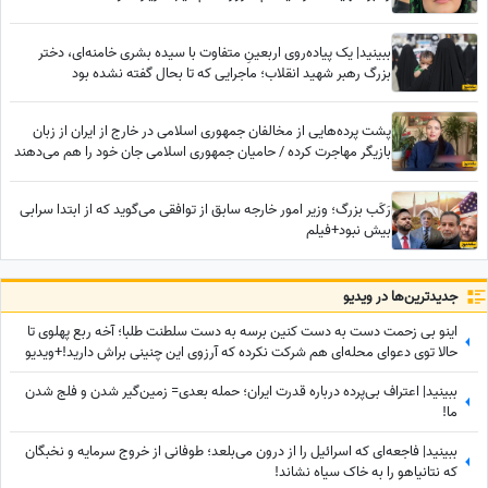
ببینید| یک پیاده‌روی اربعینِ متفاوت با سیده بشری خامنه‌ای، دختر
بزرگ رهبر شهید انقلاب؛ ماجرایی که تا بحال گفته نشده بود
پشت پرده‌هایی از مخالفان جمهوری اسلامی در خارج از ایران از زبان
بازیگر مهاجرت کرده / حامیان جمهوری اسلامی جان خود را هم می‌دهند
رَکَب بزرگ؛ وزیر امور خارجه سابق از توافقی می‌گوید که از ابتدا سرابی
بیش نبود+فیلم
جدید‌ترین‌ها در ویدیو
اینو بی زحمت دست به دست کنین برسه به دست سلطنت طلبا؛ آخه ربع پهلوی تا
حالا توی دعوای محله‌ای هم شرکت نکرده که آرزوی این چنینی براش دارید!+ویدیو
ببینید| اعتراف بی‌پرده درباره قدرت ایران؛ حمله بعدی= زمین‌گیر شدن و فلج شدن
ما!
ببینید| فاجعه‌ای که اسرائیل را از درون می‌بلعد؛ طوفانی از خروج سرمایه و نخبگان
که نتانیاهو را به خاک سیاه نشاند!