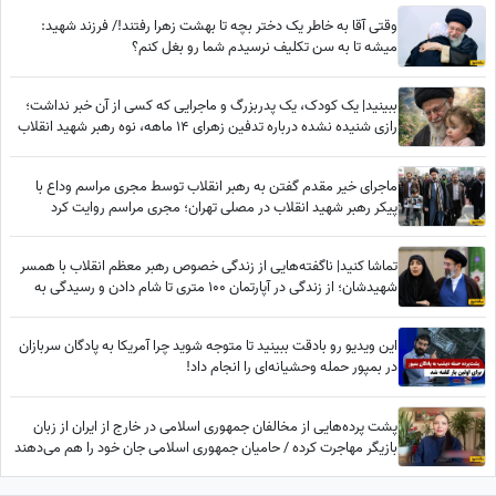
وقتی آقا به خاطر یک دختر بچه تا بهشت زهرا رفتند!/ فرزند شهید:
میشه تا به سن تکلیف نرسیدم شما رو بغل کنم؟
ببینید| یک کودک، یک پدربزرگ و ماجرایی که کسی از آن خبر نداشت؛
رازی شنیده نشده درباره تدفین زهرای 14 ماهه، نوه رهبر شهید انقلاب
در حرم امام رضا (ع)
ماجرای خیر مقدم گفتن به رهبر انقلاب توسط مجری مراسم وداع با
پیکر رهبر شهید انقلاب در مصلی تهران؛ مجری مراسم روایت کرد
تماشا کنید| ناگفته‌هایی از زندگی خصوص رهبر معظم انقلاب با همسر
شهیدشان؛ از زندگی در آپارتمان 100 متری تا شام دادن و رسیدگی به
امور سه فرزندشان هنگامی که...
این ویدیو رو بادقت ببینید تا متوجه شوید چرا آمریکا به پادگان سربازان
در بمپور حمله وحشیانه‌ای را انجام داد!
پشت پرده‌هایی از مخالفان جمهوری اسلامی در خارج از ایران از زبان
بازیگر مهاجرت کرده / حامیان جمهوری اسلامی جان خود را هم می‌دهند