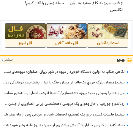
از قلب تبریز به کاخ سفید به زبان
حمله زمینی را آغاز کنیم!
انگلیسی
استخاره آنلاین
فال حافظ آنلاین
فال امروز
ویدیو
بیشتر
نگاهی جذاب به اولین دستگاه خودپرداز میوه در شهر زیبای اصفهان؛ میوه‌های بسته بندی شده و خوش‌رنگ فقط با یه کارت کشیدن به دستتون میرسه+ویدیو/ عجب تکنولوژی باحالی😍
ببینید| معمای بزرگ خروج یک‌جانبه از میدان جنگ با ایران؛ پشت پرده درماندگی دولتمردان آمریکایی!
من زنده‌ام! رسوایی جدید پروژه‌ کشته‌سازی/ آناهیتا آذرشب ادعای رسانه‌های معاند درباره کشته‌شدنش را تکذیب کرد
رونالدو و جورجینا با حال‌وهوای یک عروسی دهه‌شصتی ایرانی؛ تصاویری از جشن عروسی ستاره فوتبال با حضور هالند، امباپه و مسی که همه را غافلگیر کرد!
ببینید| جلسات فشرده برای یک تصمیم؛ تجمعات شبانه‌یِ مردمی پس از ماه صفر باز هم ادامه دارد؟
تماشا کنید| از کابوس خیابان تا آرامش پیاده‌روی اربعین؛ یه روز علیه رهبر شهید شعار میدادم امروز شدم نایب الزیاره خود آقا...