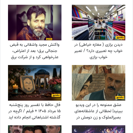
دیدن بزازی ( مغازه خیاطی) در
واکنش مجید واشقانی به قبض
خواب چه تعبیری دارد؟ / تعبیر
جنجالی برق؛ بعد از اعتراض،
خواب بزازی
عذرخواهی کرد و از شرکت برق
تشکر کرد
عشق ممنوعه را در این ویدیو
فال حافظ با تفسیر روز پنج‌شنبه
ببینید| لحظاتی از عاشقانه‌های
15 مرداد 1405 + فیلم / اگرچه در
بصیرالملوک و زن دومش در
گذشته اشتباهاتی انجام داده اید
بامداد خمار؛ از مشاعره دلبرانه
اما به زودی دوران غم و اندوه
تا....
تمام می شود