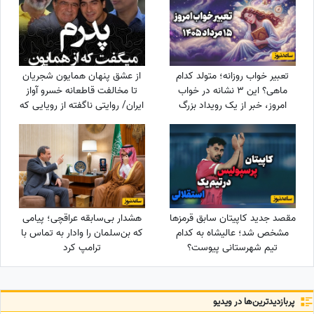
تعبیر خواب روزانه؛ متولد کدام
از عشق پنهان همایون شجریان
ماهی؟ این 3 نشانه در خواب
تا مخالفت قاطعانه خسرو آواز
امروز، خبر از یک رویداد بزرگ
ایران/ روایتی ناگفته از رویایی که
می‌دهند! / پنج‌شنبه 15 مرداد
در سایه موسیقی ماند!
1405
مقصد جدید کاپیتان سابق قرمزها
هشدار بی‌سابقه عراقچی؛ پیامی
مشخص شد؛ عالیشاه به کدام
که بن‌سلمان را وادار به تماس با
تیم شهرستانی پیوست؟
ترامپ کرد
پربازدید‌ترین‌ها در ویدیو