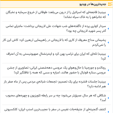
جدید‌ترین‌ها در ویدیو
ببینید| فاجعه‌ای که اسرائیل را از درون می‌بلعد؛ طوفانی از خروج سرمایه و نخبگان
که نتانیاهو را به خاک سیاه نشاند!
سردار کوثری پرده از ناگفته‌های شب شهادت علی لاریجانی برداشت؛ ماجرای تماس
آخر پسر شهید لاریجانی چه بود؟
پشیمانی مداح معروف از کاری که با لاریجانی در راهپیمایی اربعین کرد: کاش این کار
را نمی‌کردم
ببینید| تله‌ای که ایران برای ترامپ پهن کرد و اینترنشنالِ صهیونیستی به آن اعتراف
کرد!
رونالدو و جورجینا با حال‌وهوای یک عروسی دهه‌شصتی ایرانی؛ تصاویری از جشن
عروسی ستاره فوتبال با حضور هالند، امباپه و مسی که همه را غافلگیر کرد!
ببینید| جلسات فشرده برای یک تصمیم؛ تجمعات شبانه‌یِ مردمی پس از ماه صفر باز
هم ادامه دارد؟
شکافی که هر سال عمیق‌تر می‌شود؛ چه بر سر رابطه تلویزیون و چهره‌های محبوب
آمد؟
کشف گنجینه‌ای از عتیقه‌جات نفیس در سفر با عجیب‌ترین اسنپ ایران؛ کلکسیونی