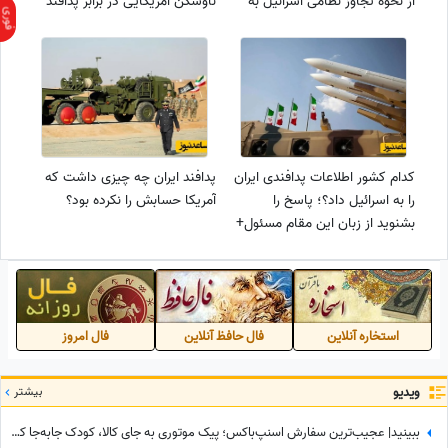
از نحوه تجاوز نظامی اسرائیل به
ناوشکن آمریکایی در برابر پدافند
ایران+ویدیو
ایران کم آورد و... +ویدیو
کدام کشور اطلاعات پدافندی ایران
پدافند ایران چه چیزی داشت که
را به اسرائیل داد؟؛ پاسخ را
آمریکا حسابش را نکرده بود؟
بشنوید از زبان این مقام مسئول+
ویدیو
استخاره آنلاین
فال حافظ آنلاین
فال امروز
ویدیو
بیشتر
ببینید| عجیب‌ترین سفارش اسنپ‌باکس؛ پیک موتوری به جای کالا، کودک جابه‌جا کرد!