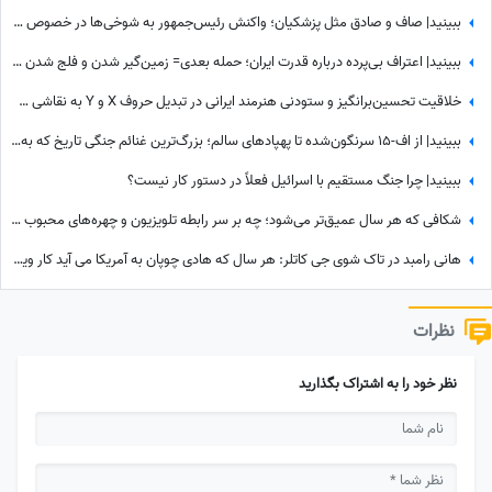
ببینید| صاف و صادق مثل پزشکیان؛ واکنش رئیس‌جمهور به شوخی‌ها در خصوص درخت کاشتنش در پاکستان: من اهل فیلم بازی کردن...
ببینید| اعتراف بی‌پرده درباره قدرت ایران؛ حمله بعدی= زمین‌گیر شدن و فلج شدن ما!
خلاقیت تحسین‌برانگیز و ستودنی هنرمند ایرانی در تبدیل حروف X و Y به نقاشی چهره «پروفسور مریم میرزاخانی» حماسه ساز شد/روحش شاد و یادش گرامی
ببینید| از اف-15 سرنگون‌شده تا پهپادهای سالم؛ بزرگ‌ترین غنائم جنگی تاریخ که به دست ایران رسید!
ببینید| چرا جنگ مستقیم با اسرائیل فعلاً در دستور کار نیست؟
شکافی که هر سال عمیق‌تر می‌شود؛ چه بر سر رابطه تلویزیون و چهره‌های محبوب آمد؟
هانی رامبد در تاک شوی جی کاتلر: هر سال که هادی چوپان به آمریکا می آید کار ویزا را باید از صفر انجام دهیم/ این که او قهرمان مستر المپیا است هیچ فرقی برای موضوع ویزا ندارد
نظرات
نظر خود را به اشتراک بگذارید