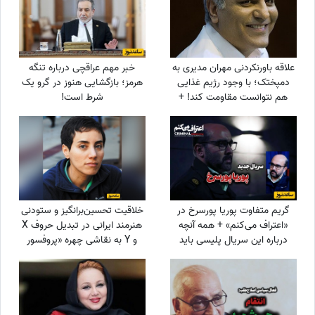
علاقه باورنکردنی مهران مدیری به
خبر مهم عراقچی درباره تنگه
دمپختک؛ با وجود رژیم غذایی
هرمز؛ بازگشایی هنوز در گرو یک
هم نتوانست مقاومت کند! +
شرط است!
ویدئو
گریم متفاوت پوریا پورسرخ در
خلاقیت تحسین‌برانگیز و ستودنی
«اعتراف می‌کنم» + همه آنچه
هنرمند ایرانی در تبدیل حروف X
درباره این سریال پلیسی باید
و Y به نقاشی چهره «پروفسور
بدانید
مریم میرزاخانی» حماسه ساز
شد/روحش شاد و یادش گرامی