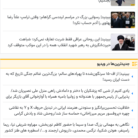
بجنگیم!
ببینید| رسوایی بزرگ در مراسم لیندسی گراهام؛ وقتی ترامپ علناً رضا
پهلوی را آدم حساب نکرد!
ببینید| این روحانی عراقی فقط شربت تعارف نمی‌کرد؛ شباهت
حیرت‌انگیزش به رهبر شهید انقلاب همه را در این موکب متوقف کرد
جدید‌ترین‌ها در ویدیو
ببینید| از اف-15 سرنگون‌شده تا پهپادهای سالم؛ بزرگ‌ترین غنائم جنگی تاریخ که به
دست ایران رسید!
یادی کنیم از شبی که پزشکیان با دختر و دامادش راهی منزل علی نصیریان شد/
پذیرایی از رئیس‌جمهور با هندوانه و زولبیا بامیه همراه با آوازخوانی آقای بازیگر برای
دکتر پزشکیان+ویدیو
خلاقیت تحسین‌برانگیز و ستودنی هنرمند ایرانی در تبدیل حروف X و Y به نقاشی
چهره «پروفسور مریم میرزاخانی» حماسه ساز شد/روحش شاد و یادش گرامی
نگاهی به مهمانی بزرگ صدا و سیما با حضور کاظم نوربخش، مهراوه شریفی نیا، ریما
رامینفر، هوتن شکیبا، نرگس محمدی، داریوش ارجمند و.../ اسطوره های طنز کشور
در یک قاب