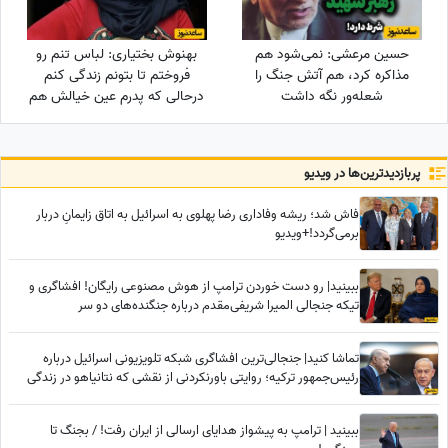
حسین مرعشی: نمی‌شود هم
بهنوش بختیاری: لباس تنم رو
مذاکره کرد، هم آتش جنگ را
فروختم تا بتونم زندگی کنم
شعله‌ور نگه داشت
درحالی که پدرم عین خیالش هم
نبود! دل علیخانی رسما کباب شد
پربازدید‌ترین‌ها در ویدیو
فاش شد؛ ریشه وفاداری رضا پهلوی به اسرائیل به اتاق زایمانِ دربار
برمی‌گردد!+ویدیو
ببینید| رو دست خوردن ترامپ از هوش مصنوعی رایگان! افشاگری و
تیکه جنجالی المیرا شریفی‌مقدم درباره جنگنده‌های دو سر
تماشا کنید| جنجالی‌ترین افشاگری شبکه تلویزیونی اسرائیل درباره
رئیس‌جمهور ترکیه؛ روایتی باورنکردنی از نقشی که نتانیاهو در زندگی
اردوغان داشته
ببینید | ترامپ به پیشواز هدایای ارسالی از ایران رفت! / بجنگ تا