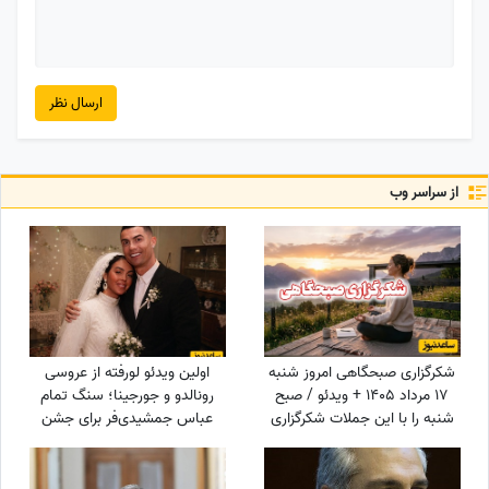
ارسال نظر
از سراسر وب
شکرگزاری صبحگاهی امروز شنبه
اولین ویدئو لورفته از عروسی
17 مرداد 1405 + ویدئو / صبح
رونالدو و جورجینا؛ سنگ تمام
شنبه را با این جملات شکرگزاری
عباس جمشیدی‌فر برای جشن
آغاز کن؛ شاید امروز بهترین خبر
نوستالژیک ستاره فوتبال!
در انتظارت باشد