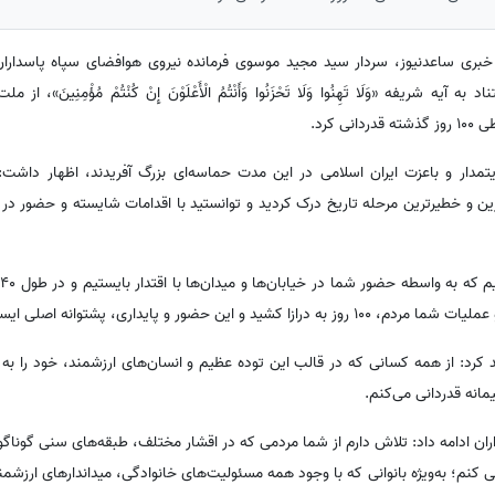
ری ساعدنیوز، سردار سید مجید موسوی فرمانده نیروی هوافضای سپاه پاسداران
تناد به آیه شریفه «وَلَا تَهِنُوا وَلَا تَحْزَنُوا وَأَنْتُمُ الْأَعْلَوْنَ إِنْ کُنْتُمْ مُؤْمِنِینَ
 کرد.
ایتمدار و باعزت ایران اسلامی در این مدت حماسه‌ای بزرگ آفریدند، اظهار داش
ن و خطیرترین مرحله تاریخ درک کردید و توانستید با اقدامات شایسته و حضور در
س
ر و پایداری، پشتوانه اصلی ایستادگی و مقاومت بود.
 کرد: از همه کسانی که در قالب این توده عظیم و انسان‌های ارزشمند، خود را به 
انه قدردانی می‌کنم.
اران ادامه داد: تلاش دارم از شما مردمی که در اقشار مختلف، طبقه‌های سنی گون
 کنم؛ به‌ویژه بانوانی که با وجود همه مسئولیت‌های خانوادگی، میداندارهای ارزشم