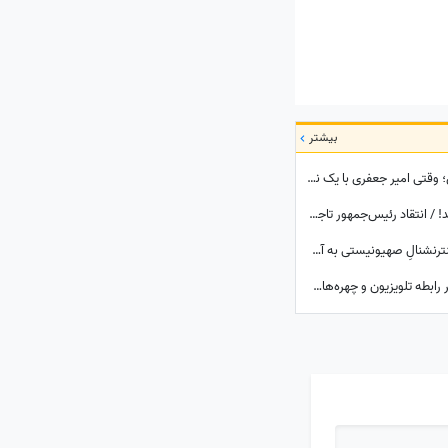
بیشتر
ببینید| راز شوکه‌کننده قتل پدر در سریال کوری؛ وقتی امیر جعفری با یک نگاه قاتل را گیر انداخت!
بانوان عزیز در پوشیدن لباس مرا عصبانی نکنید! / انتقاد رئیس‌جمهور تاجیکستان از لباس زنان در این کشور: ناخن‌های رنگ‌شده و لباس‌های تا زیر زانو یا لخت چه معنایی دارد؟
ببینید| تله‌ای که ایران برای ترامپ پهن کرد و اینترنشنالِ صهیونیستی به آن اعتراف کرد!
شکافی که هر سال عمیق‌تر می‌شود؛ چه بر سر رابطه تلویزیون و چهره‌های محبوب آمد؟