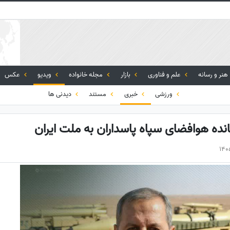
هنر و رسانه
علم و فناوری
بازار
مجله خانواده
ویدیو
عکس
ورزشی
خبری
مستند
دیدنی ها
انده هوافضای سپاه پاسداران به ملت ایران