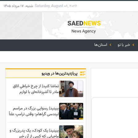
Saturday, August 08, 2026
شنبه، 17 مرداد 1405
خبر با تو
استان‌ها
پربازدید‌ترین‌ها در ویدیو
تماشا کنید| از چرخ خیاطیِ اتاق
مادر تا آشپزخانه‌ای با لوازم
نوستالژیک؛ شما دعوتید تا محل
تولد رهبر معظم انقلاب را از
ببینید| رسوایی بزرگ در مراسم
نزدیک ببینید
لیندسی گراهام؛ وقتی ترامپ علناً
رضا پهلوی را آدم حساب نکرد!
ببینید| یک کودک، یک پدربزرگ و
ماجرایی که کسی از آن خبر