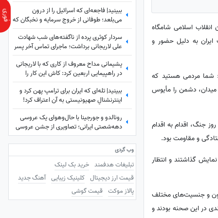
ببینید| فاجعه‌ای که اسرائیل را از درون
می‌بلعد؛ طوفانی از خروج سرمایه و نخبگان که
 انقلاب اسلامی شامگاه
نتانیاهو را به خاک سیاه نشاند!
سردار کوثری پرده از ناگفته‌های شب شهادت
»، از ملت ایران به دلیل حضور و
علی لاریجانی برداشت؛ ماجرای تماس آخر پسر
شهید لاریجانی چه بود؟
پشیمانی مداح معروف از کاری که با لاریجانی
در راهپیمایی اربعین کرد: کاش این کار را
ت: شما مردمی هستید که
نمی‌کردم
 میدان، دشمن را مأیوس
ببینید| تله‌ای که ایران برای ترامپ پهن کرد و
اینترنشنالِ صهیونیستی به آن اعتراف کرد!
رونالدو و جورجینا با حال‌وهوای یک عروسی
ردار موسوی افزود: ما مفتخر بودیم که به واسطه حضور شما در خیابان‌ها و میدان‌ها با اقتدار بایستیم و در طول 40 روز جنگ، اقدام به اقدام
دهه‌شصتی ایرانی؛ تصاویری از جشن عروسی
ستاره فوتبال با حضور هالند، امباپه و مسی
که همه را غافلگیر کرد!
وب گردی
نمایش گذاشتند و انتظار
تبلیغات هدفمند
خرید بک لینک
قیمت ارز دیجیتال
کلینیک زیبایی
آهنگ جدید
پالاز موکت
قیمت گوشی
اگون و جنسیت‌های مختلف
ندی در این صحنه بودند و