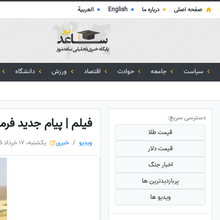
صفحه اصلی
●
درباره ما
●
English
●
العربية
سیاست
جامعه
حوادث
اقتصاد
ورزش
دانشگاه
دسترسی سریع:
فیلم | پیام جدید فرم
قیمت طلا
ویدیو
خبری
یکشنبه، 17 خرداد 1405
قیمت دلار
اخبار جنگ
پربازدید‌ترین ها
ویدیو ها