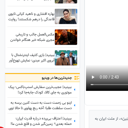
نداشت؛ رازی شنیده نشده درباره
تدفین زهرای 14 ماهه، نوه رهبر
بهاره افشاری و ناهید کیانی تابوی
شهید انقلاب در حرم امام رضا (ع)
قاعدگی را درهم شکستند! روایت
قهرمان تکواندو از سختی و
دردهای پریود در زمان تمرینات
عکس‌العمل جالب و تاریخی
مجری شبکه خبر هنگام خواندن
خبر مربوط به مرگ لیندسی
گراهام؛ یه وقت به رضا پهلوی
ببینید| بازی کثیف اینترنشنال با
برنخوره از مرگ عموش
آبروی اکبر عبدی؛ نمایش تهوع‌آور
خوشحالیم!✌
وقاحت و دروغ‌پردازی علیه
هنرمندی که در دل مردم ایران
جاودانه است
جدید‌ترین‌ها در ویدیو
ببینید| عجیب‌ترین سفارش اسنپ‌باکس؛ پیک
موتوری به جای کالا، کودک جابه‌جا کرد!
اینو بی زحمت دست به دست کنین برسه به
دست سلطنت طلبا؛ آخه ربع پهلوی تا حالا توی
دعوای محله‌ای هم شرکت نکرده که آرزوی این
ببینید| اعتراف بی‌پرده درباره قدرت ایران؛
مِنِینَ»، از ملت ایران به
چنینی براش دارید!+ویدیو
حمله بعدی= زمین‌گیر شدن و فلج شدن ما!