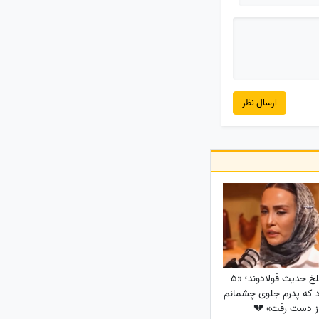
ارسال نظر
قصه تلخ حدیث فولادوند؛ «5
سالم بود که پدرم جلوی
از دست رفت» 