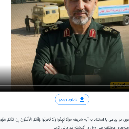
دانلود ویدیو
 با استناد به آیه شریفه «وَلَا تَهِنُوا وَلَا تَحْزَنُوا وَأَنْتُمُ الْأَعْلَوْنَ إِنْ کُنْتُمْ مُؤْ
 100 روز گذشته قدردانی کرد.