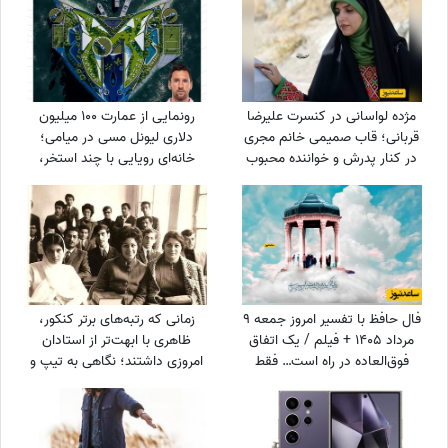
مژده لواسانی در کنسرت علیرضا
رونمایی از عمارت 100 میلیون
قربانی؛ قاب صمیمی خانم مجری
دلاری لیونل مسی در میامی؛
در کنار پدرش و خواننده محبوب
خانه‌ای رویایی با چند استخر،
سینمای خانگی و گاراژ بزرگ!
فال حافظ با تفسیر امروز جمعه 9
زمانی که رتبه‌های برتر کنکور،
مرداد 1405 + فیلم / یک اتفاق
ظاهری با ابهت‌تر از استادان
فوق‌العاده در راه است… فقط
امروزی داشتند؛ نگاهی به تیپ و
کمی صبر کن و ببین! زندگی هنوز
استایل رتبه‌های برتر کنکور سال
بهترین هدیه‌اش را برای تو نگه
1354 + عکس
داشته است!