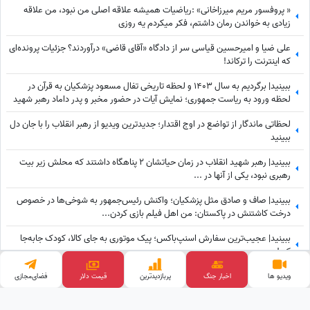
« پروفسور مریم میرزاخانی» :ریاضیات همیشه علاقه اصلی من نبود، من علاقه
زیادی به خواندن رمان داشتم، فکر میکردم یه روزی
علی ضیا و امیرحسین قیاسی سر از دادگاه «آقای قاضی» درآوردند؟ جزئیات پرونده‌ای
که اینترنت را ترکاند!
ببینید| برگردیم به سال 1403 و لحظه تاریخی تفال مسعود پزشکیان به قرآن در
لحظه ورود به ریاست جمهوری؛ نمایش آیات در حضور مخبر و پدر داماد رهبر شهید
انقلاب
لحظاتی ماندگار از تواضع در اوج اقتدار؛ جدیدترین ویدیو از رهبر انقلاب را با جان دل
ببینید
ببینید| رهبر شهید انقلاب در زمان حیاتشان 2 پناهگاه داشتند که محلش زیر بیت
رهبری نبود، یکی از آنها در ...
ببینید| صاف و صادق مثل پزشکیان؛ واکنش رئیس‌جمهور به شوخی‌ها در خصوص
درخت کاشتنش در پاکستان: من اهل فیلم بازی کردن...
ببینید| عجیب‌ترین سفارش اسنپ‌باکس؛ پیک موتوری به جای کالا، کودک جابه‌جا
کرد!
اینو بی زحمت دست به دست کنین برسه به دست سلطنت طلبا؛ آخه ربع پهلوی تا
ویدیو ها
اخبار جنگ
پربازدید‌ترین
فضای‌مجازی
قیمت طلا
حالا توی دعوای محله‌ای هم شرکت نکرده که آرزوی این چنینی براش دارید!+ویدیو