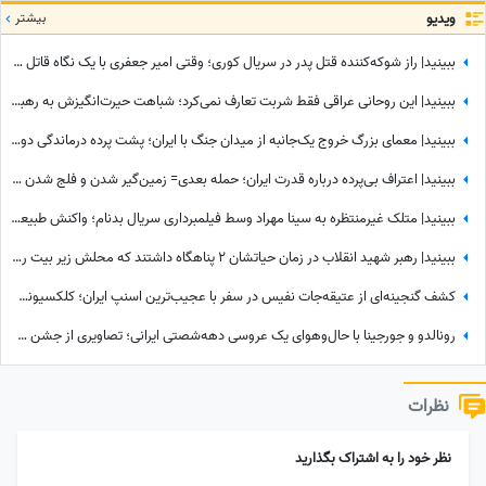
ویدیو
بیشتر
ببینید| راز شوکه‌کننده قتل پدر در سریال کوری؛ وقتی امیر جعفری با یک نگاه قاتل را گیر انداخت!
ببینید| این روحانی عراقی فقط شربت تعارف نمی‌کرد؛ شباهت حیرت‌انگیزش به رهبر شهید انقلاب همه را در این موکب متوقف کرد
ببینید| معمای بزرگ خروج یک‌جانبه از میدان جنگ با ایران؛ پشت پرده درماندگی دولتمردان آمریکایی!
ببینید| اعتراف بی‌پرده درباره قدرت ایران؛ حمله بعدی= زمین‌گیر شدن و فلج شدن ما!
ببینید| متلک غیرمنتظره به سینا مهراد وسط فیلمبرداری سریال بدنام؛ واکنش طبیعی او همه را غافلگیر کرد
ببینید| رهبر شهید انقلاب در زمان حیاتشان 2 پناهگاه داشتند که محلش زیر بیت رهبری نبود، یکی از آنها در ...
کشف گنجینه‌ای از عتیقه‌جات نفیس در سفر با عجیب‌ترین اسنپ ایران؛ کلکسیونی که همه را شگفت‌زده کرد
رونالدو و جورجینا با حال‌وهوای یک عروسی دهه‌شصتی ایرانی؛ تصاویری از جشن عروسی ستاره فوتبال با حضور هالند، امباپه و مسی که همه را غافلگیر کرد!
نظرات
نظر خود را به اشتراک بگذارید