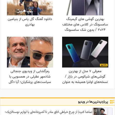
بهترین گوشی های گیمینگ
دانلود آهنگ گل یاس از بنیامین
سامسونگ در کلاس های مختلف
بهادری
2024 / بدون شک سامسونگ
S24 Ultra در حال حاضر
قدرتمندترین گوشی سامسونگ
برای گیمینگ در بازار است
معرفی 7 مدل از بهترین
رمزگشایی از ویدیوی جنجالی
گوشی‌های شیائومی در بازار /
شادمهر عقیلی در همسویی با
نسخه‌های اولترا همیشه به عنوان
سیاست‌های پزشکیان؛ آیا «گل
بهترین گوشی های شیائومی
یاس» بلیت برگشت به خانه
است؟
پربازدید‌ترین‌ها در ویدیو
تماشا کنید| از چرخ خیاطیِ اتاق مادر تا آشپزخانه‌ای با لوازم نوستالژیک؛