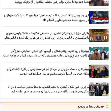
شما دعوتید تا محل تولد رهبر معظم انقلاب را از نزدیک ببینید
این ویدیو رو بادقت ببینید تا متوجه شوید چرا آمریکا به پادگان سربازان
در بمپور حمله وحشیانه‌ای را انجام داد!
بانوان عزیز در پوشیدن لباس مرا عصبانی نکنید! / انتقاد رئیس‌جمهور
تاجیکستان از لباس زنان در این کشور: ناخن‌های رنگ‌شده و لباس‌های
تا زیر زانو یا لخت چه معنایی دارد؟
ببینید| بازی کثیف اینترنشنال با آبروی اکبر عبدی؛ نمایش تهوع‌آور
وقاحت و دروغ‌پردازی علیه هنرمندی که در دل مردم ایران جاودانه است
ببینید| رو دست خوردن ترامپ از هوش مصنوعی رایگان! افشاگری و
تیکه جنجالی المیرا شریفی‌مقدم درباره جنگنده‌های دو سر
ماجرای خیر مقدم گفتن به رهبر انقلاب توسط مجری مراسم وداع با
پیکر رهبر شهید انقلاب در مصلی تهران؛ مجری مراسم روایت کرد
جدید‌ترین‌ها در ویدیو