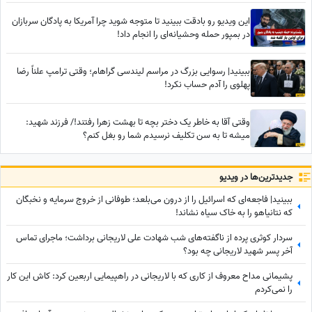
این ویدیو رو بادقت ببینید تا متوجه شوید چرا آمریکا به پادگان سربازان
در بمپور حمله وحشیانه‌ای را انجام داد!
ببینید| رسوایی بزرگ در مراسم لیندسی گراهام؛ وقتی ترامپ علناً رضا
پهلوی را آدم حساب نکرد!
وقتی آقا به خاطر یک دختر بچه تا بهشت زهرا رفتند!/ فرزند شهید:
میشه تا به سن تکلیف نرسیدم شما رو بغل کنم؟
جدید‌ترین‌ها در ویدیو
ببینید| فاجعه‌ای که اسرائیل را از درون می‌بلعد؛ طوفانی از خروج سرمایه و نخبگان
که نتانیاهو را به خاک سیاه نشاند!
سردار کوثری پرده از ناگفته‌های شب شهادت علی لاریجانی برداشت؛ ماجرای تماس
آخر پسر شهید لاریجانی چه بود؟
پشیمانی مداح معروف از کاری که با لاریجانی در راهپیمایی اربعین کرد: کاش این کار
را نمی‌کردم