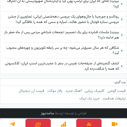
ببینید| تله‌ای که ایران برای ترامپ پهن کرد و اینترنشنالِ صهیونیستی به آن اعتراف
کرد!
رونالدو و جورجینا با حال‌وهوای یک عروسی دهه‌شصتی ایرانی؛ تصاویری از جشن
عروسی ستاره فوتبال با حضور هالند، امباپه و مسی که همه را غافلگیر کرد!
ببینید| جلسات فشرده برای یک تصمیم؛ تجمعات شبانه‌یِ مردمی پس از ماه صفر باز
هم ادامه دارد؟
شکافی که هر سال عمیق‌تر می‌شود؛ چه بر سر رابطه تلویزیون و چهره‌های محبوب
آمد؟
کشف گنجینه‌ای از عتیقه‌جات نفیس در سفر با عجیب‌ترین اسنپ ایران؛ کلکسیونی
که همه را شگفت‌زده کرد
وب گردی
قیمت گوشی
کلینیک زیبایی
آهنگ جدید
پالاز موکت
قیمت ارز دیجیتال
تبلیغات هدفمند
خرید بک لینک
طراحی و توسعه توسط
ساعدنیوز