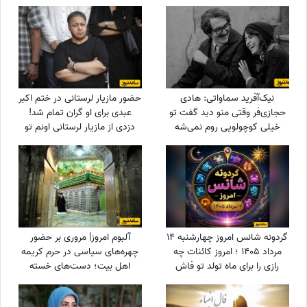
رونالدو به او هدیه داده بود!
مختلف
نیک‌آفرید سماواتی: هادی
حضور مازیار لرستانی در ختم اکبر
حجازی‌فر وقتی منو دید گفت تو
عبدی برای او گران تمام شد!
خیلی کوچولویی روم نمی‌شه
دزدی از مازیار لرستانی اونم تو
عاشقت بشم !
روز روشن!
گردونه شانس امروز چهارشنبه 14
آلبوم امروز| مروری بر حضور
مرداد 1405 ؛ امروز کائنات چه
چهره‌های سیاسی در حرم کریمه
رازی را برای ماه تولد تو فاش
اهل بیت؛ دست‌های خسته
کرده؟
سیاستمداران، گره‌خورده به ضریح
امید