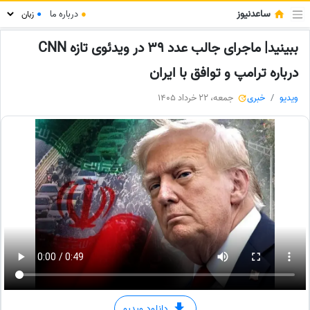
ساعدنیوز
●
درباره ما
●
ببینید| ماجرای جالب عدد 39 در ویدئوی تازه CNN
درباره ترامپ و توافق با ایران
ویدیو
خبری
جمعه، 22 خرداد 1405
دانلود ویدیو