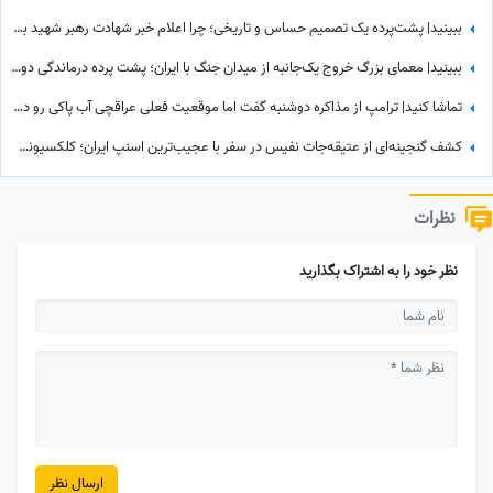
ببینید| پشت‌پرده یک تصمیم حساس و تاریخی؛ چرا اعلام خبر شهادت رهبر شهید به سحر موکول شد؟
ببینید| معمای بزرگ خروج یک‌جانبه از میدان جنگ با ایران؛ پشت پرده درماندگی دولتمردان آمریکایی!
تماشا کنید| ترامپ از مذاکره دوشنبه گفت اما موقعیت فعلی عراقچی آب پاکی رو دست کاخ‌سفیدنشینان ریخت؛ وزیر امورخارجه کجاست؟
کشف گنجینه‌ای از عتیقه‌جات نفیس در سفر با عجیب‌ترین اسنپ ایران؛ کلکسیونی که همه را شگفت‌زده کرد
نظرات
نظر خود را به اشتراک بگذارید
ارسال نظر