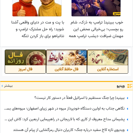
خوب ببینید| ترامپ به دَرَک، شام
با پت و مت در دنیای واقعی آشنا
رو بچسب؛ بی‌خیالی محض این
شوید؛ راه حل مشترک ترامپ و
مهمان ضیافت دیشب ترامپ همه
نتانیاهو برای باز کردن تنگه
را به تعجب و خنده واداشت!
هرمز!+فیلم
استخاره آنلاین
فال حافظ آنلاین
فال امروز
ویدیو
بیشتر
ببینید| چرا جنگ مستقیم با اسرائیل فعلاً در دستور کار نیست؟
نگاهی جذاب به اولین دستگاه خودپرداز میوه در شهر زیبای اصفهان؛ میوه‌های بسته بندی شده و خوش‌رنگ فقط با یه کارت کشیدن به دستتون میرسه+ویدیو/ عجب تکنولوژی باحالی😍
پشیمانی مداح معروف از کاری که با لاریجانی در راهپیمایی اربعین کرد: کاش این کار را نمی‌کردم
ویدیوی تازه کاخ سفید درباره جنگ؛ کاربران دنبال رمزگشایی از پیام آن هستند