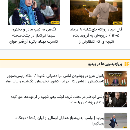
فال انبیاء روزانه پنج‌شنبه 8 مرداد
نگاهی به تیپ مادر و دختری
1405 / دریچه‌ای به آرزوهایت،
سیما تیرانداز در پشت‌صحنه
نتیجه‌ای که انتظارش را
کنسرت بهنام بانی؛ آن‌قدر جوان
می‌کشیدی در راه است، یک
که همه گفتند خواهرش است! +
فرصت طلایی، یک لحظه تغییر
عکس
زندگی
پربازدید‌ترین‌ها در ویدیو
بانوان عزیز در پوشیدن لباس مرا عصبانی نکنید! / انتقاد رئیس‌جمهور
تاجیکستان از لباس زنان در این کشور: ناخن‌های رنگ‌شده و لباس‌های
تا زیر زانو یا لخت چه معنایی دارد؟
وقتی ازدحام در نجف، فرزند ارشد رهبر شهید را از دیده‌ها دور کرد؛
واکنش پزشکیان را ببینید
ببینید | ترامپ به پیشواز هدایای ارسالی از ایران رفت! / بجنگ تا
بجنگیم!