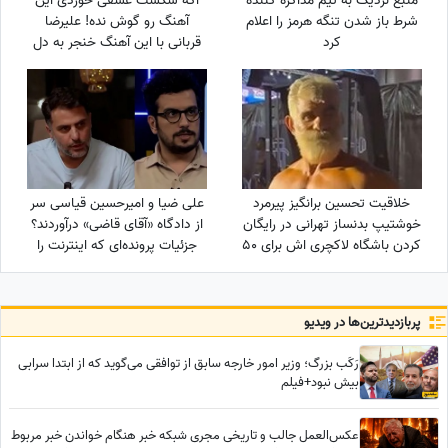
منبع نزدیک به تیم مذاکره کننده
اگه شکست عشقی خوردی این
شرط باز شدن تنگه هرمز را اعلام
آهنگ رو گوش نده! علیرضا
کرد
قربانی با این آهنگ خنجر به دل
همه زد/ دانلود آهنگ «گل‌های
باران خورده» علیرضا قربانی/ رفتی
و بعد از تو دنیا غرق شد در
گریه‌هایم💔
خلاقیت تحسین برانگیز پیرمرد
علی ضیا و امیرحسین قیاسی سر
خوشتیپ بدنساز تهرانی در رایگان
از دادگاه «آقای قاضی» درآوردند؟
کردن باشگاه لاکچری اش برای 50
جزئیات پرونده‌ای که اینترنت را
سال به بالا حماسه آفرید +فیلم/
ترکاند!
عجب استایلی داری آقا محتشم
خودت یک پا هادی چوپان هستی
پربازدید‌ترین‌ها در ویدیو
رَکَب بزرگ؛ وزیر امور خارجه سابق از توافقی می‌گوید که از ابتدا سرابی
بیش نبود+فیلم
عکس‌العمل جالب و تاریخی مجری شبکه خبر هنگام خواندن خبر مربوط