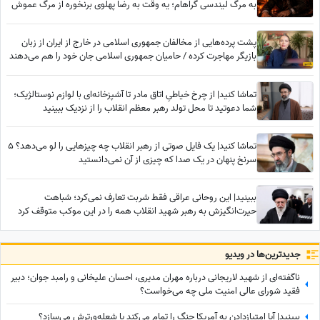
به مرگ لیندسی گراهام؛ یه وقت به رضا پهلوی برنخوره از مرگ عموش
خوشحالیم!✌
پشت پرده‌هایی از مخالفان جمهوری اسلامی در خارج از ایران از زبان
بازیگر مهاجرت کرده / حامیان جمهوری اسلامی جان خود را هم می‌دهند
تماشا کنید| از چرخ خیاطیِ اتاق مادر تا آشپزخانه‌ای با لوازم نوستالژیک؛
شما دعوتید تا محل تولد رهبر معظم انقلاب را از نزدیک ببینید
تماشا کنید| یک فایل صوتی از رهبر انقلاب چه چیزهایی را لو می‌دهد؟ 5
سرنخ پنهان در یک صدا که چیزی از آن نمی‌دانستید
ببینید| این روحانی عراقی فقط شربت تعارف نمی‌کرد؛ شباهت
حیرت‌انگیزش به رهبر شهید انقلاب همه را در این موکب متوقف کرد
جدید‌ترین‌ها در ویدیو
ناگفته‌ای از شهید لاریجانی درباره مهران مدیری، احسان علیخانی و رامبد جوان؛ دبیر
فقید شورای عالی امنیت ملی چه می‌خواست؟
ببینید| آیا امتیازدادن به آمریکا جنگ را تمام می‌کند یا شعله‌ورترش می‌سازد؟