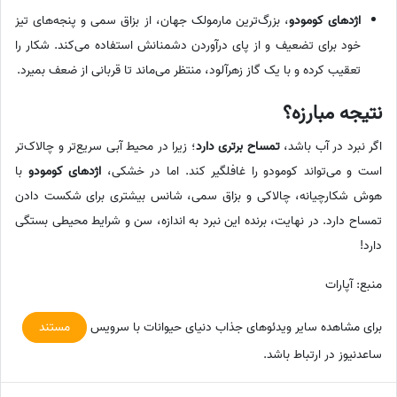
اژدهای کومودو
، بزرگ‌ترین مارمولک جهان، از بزاق سمی و پنجه‌های تیز
خود برای تضعیف و از پای درآوردن دشمنانش استفاده می‌کند. شکار را
تعقیب کرده و با یک گاز زهرآلود، منتظر می‌ماند تا قربانی از ضعف بمیرد.
نتیجه مبارزه؟
اگر نبرد در آب باشد،
تمساح برتری دارد
؛ زیرا در محیط آبی سریع‌تر و چالاک‌تر
است و می‌تواند کومودو را غافلگیر کند. اما در خشکی،
اژدهای کومودو
با
هوش شکارچیانه، چالاکی و بزاق سمی، شانس بیشتری برای شکست دادن
تمساح دارد. در نهایت، برنده این نبرد به اندازه، سن و شرایط محیطی بستگی
دارد!
منبع: آپارات
برای مشاهده سایر ویدئوهای جذاب دنیای حیوانات با سرویس
مستند
ساعدنیوز در ارتباط باشد.