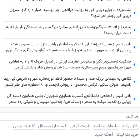
پشت‌پرده ماجرای دریای خزر به روایت عراقچی؛ چرا روسیه اصرار دارد کنوانسیون
دریای خزر زودتر اجرا شود؟
ببینید| از اف-15 سرنگون‌شده تا پهپادهای سالم؛ بزرگ‌ترین غنائم جنگی تاریخ که به
دست ایران رسید!
یادی کنیم از شبی که پزشکیان با دختر و دامادش راهی منزل علی نصیریان شد/
پذیرایی از رئیس‌جمهور با هندوانه و زولبیا بامیه همراه با آوازخوانی آقای بازیگر برای
دکتر پزشکیان+ویدیو
خلاقیت تحسین‌برانگیز و ستودنی هنرمند ایرانی در تبدیل حروف X و Y به نقاشی
چهره «پروفسور مریم میرزاخانی» حماسه ساز شد/روحش شاد و یادش گرامی
نگاهی به مهمانی بزرگ صدا و سیما با حضور کاظم نوربخش، مهراوه شریفی نیا، ریما
رامینفر، هوتن شکیبا، نرگس محمدی، داریوش ارجمند و.../ اسطوره های طنز کشور
در یک قاب
یادی کنیم از لحظه‌ی عاشقانه‌ی کنسرت همایون شجریان/ وقتی همایون دسته گل
زیبایی رو تقدیم میکنه به سحر دولت‌شاهی/ چه تیپ مینیمال و شیکی زده سحر
خانم!
وب گردی
پالاز موکت
تبلیغات هدفمند
قیمت گوشی
قیمت ارز دیجیتال
کلینیک زیبایی
خرید بک لینک
آهنگ جدید