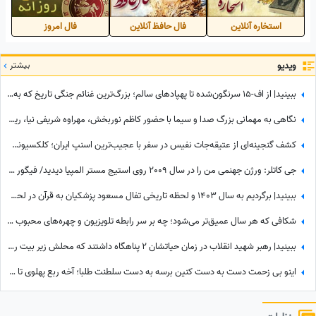
استخاره آنلاین
فال حافظ آنلاین
فال امروز
ویدیو
بیشتر
ببینید| از اف-15 سرنگون‌شده تا پهپادهای سالم؛ بزرگ‌ترین غنائم جنگی تاریخ که به دست ایران رسید!
نگاهی به مهمانی بزرگ صدا و سیما با حضور کاظم نوربخش، مهراوه شریفی نیا، ریما رامینفر، هوتن شکیبا، نرگس محمدی، داریوش ارجمند و.../ اسطوره های طنز کشور در یک قاب
کشف گنجینه‌ای از عتیقه‌جات نفیس در سفر با عجیب‌ترین اسنپ ایران؛ کلکسیونی که همه را شگفت‌زده کرد
جی کاتلر: ورژن جهنمی من را در سال 2009 روی استیج مستر المپیا دیدید/ فیگور چهارسرپای من تکرارنشدنی است +فیلم
ببینید| برگردیم به سال 1403 و لحظه تاریخی تفال مسعود پزشکیان به قرآن در لحظه ورود به ریاست جمهوری؛ نمایش آیات در حضور مخبر و پدر داماد رهبر شهید انقلاب
شکافی که هر سال عمیق‌تر می‌شود؛ چه بر سر رابطه تلویزیون و چهره‌های محبوب آمد؟
ببینید| رهبر شهید انقلاب در زمان حیاتشان 2 پناهگاه داشتند که محلش زیر بیت رهبری نبود، یکی از آنها در ...
اینو بی زحمت دست به دست کنین برسه به دست سلطنت طلبا؛ آخه ربع پهلوی تا حالا توی دعوای محله‌ای هم شرکت نکرده که آرزوی این چنینی براش دارید!+ویدیو