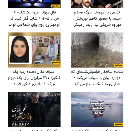
نگاهی به مهمانی بزرگ صدا و
فال روزانه امروز یک‌شنبه 18
سیما با حضور کاظم نوربخش،
مرداد 1405 / شاید فکر کنید که
مهراوه شریفی نیا، ریما رامینفر،
او بهترین زوج برای شما می تواند
هوتن شکیبا، نرگس محمدی،
باشد، اما ...
داریوش ارجمند و.../ اسطوره
های طنز کشور در یک قاب
قنات؛ شاهکار فراموش‌شده‌ای که
اعتراف تکان‌دهنده رتبه یک
دوباره ایران را سیراب می‌کند /
کنکور: 300 میلیون برای یک دروغ
فناوری به کمک تاریخ می آید
بزرگ! / مافیای کنکور قصد
داشت...