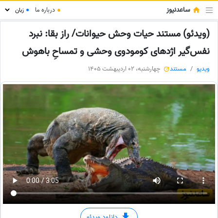
ساعدنیوز
●
درباره ما
●
(ویدئو) مستند حیات وحش حیوانات/ راز بقا: نبرد
نفس‌گیر اژدهای کومودوی وحشی و تمساحِ باهوش
ویدیو
مستند
چهارشنبه، 02 اردیبهشت 1405
دانلود ویدئو