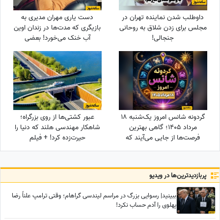
داوطلب شدن نماینده تهران در
دست یاری مهران مدیری به
مجلس برای زدن شلاق به روحانی
بازیگری که مدت‌ها در زندان اوین
جنجالی!
آب خنک می‌خورد! بعضی
خوبی‌ها هیچ‌وقت از یاد آدم
نمی‌ره! پهلوانی فقط به زور بازو
نیست که...
گردونه شانس امروز یک‌شنبه 18
عبور کشتی‌ها از روی بزرگراه؛
مرداد 1405؛ گاهی بهترین
شاهکار مهندسی هلند که دنیا را
فرصت‌ها از جایی می‌آیند که
حیرت‌زده کرد! + فیلم
انتظارش را نداری
پربازدید‌ترین‌ها در ویدیو
ببینید| رسوایی بزرگ در مراسم لیندسی گراهام؛ وقتی ترامپ علناً رضا
پهلوی را آدم حساب نکرد!