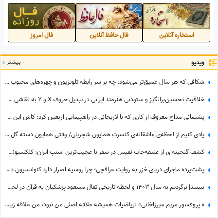
کیوی تا شیر دریایی
استخاره آنلاین
فال حافظ آنلاین
فال امروز
ویدیو
بیشتر
شکافی که هر سال عمیق‌تر می‌شود؛ چه بر سر رابطه تلویزیون و چهره‌های محبوب آمد؟
خلاقیت تحسین‌برانگیز و ستودنی هنرمند ایرانی در تبدیل حروف X و Y به نقاشی چهره «پروفسور مریم میرزاخانی» حماسه ساز شد/روحش شاد و یادش گرامی
پشیمانی مداح معروف از کاری که با لاریجانی در راهپیمایی اربعین کرد: کاش این کار را نمی‌کردم
یادی کنیم از لحظه‌ی عاشقانه‌ی کنسرت همایون شجریان/ وقتی همایون دسته گل زیبایی رو تقدیم میکنه به سحر دولت‌شاهی/ چه تیپ مینیمال و شیکی زده سحر خانم!
کشف گنجینه‌ای از عتیقه‌جات نفیس در سفر با عجیب‌ترین اسنپ ایران؛ کلکسیونی که همه را شگفت‌زده کرد
پشت‌پرده ماجرای دریای خزر به روایت عراقچی؛ چرا روسیه اصرار دارد کنوانسیون دریای خزر زودتر اجرا شود؟
ببینید| برگردیم به سال 1403 و لحظه تاریخی تفال مسعود پزشکیان به قرآن در لحظه ورود به ریاست جمهوری؛ نمایش آیات در حضور مخبر و پدر داماد رهبر شهید انقلاب
« پروفسور مریم میرزاخانی» :ریاضیات همیشه علاقه اصلی من نبود، من علاقه زیادی به خواندن رمان داشتم، فکر میکردم یه روزی