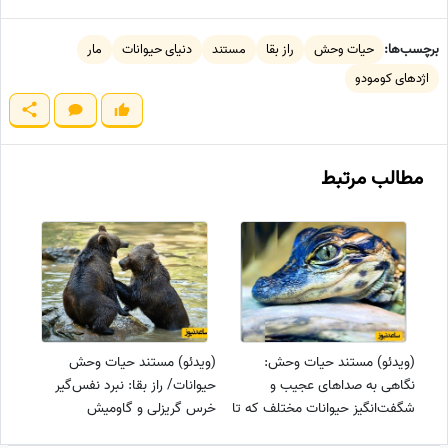
برچسب‌ها:
حیات وحش
راز بقا
مستند
دنیای حیوانات
مار
اژدهای کومودو
مطالب مرتبط
(ویدئو) مستند حیات وحش:
(ویدئو) مستند حیات وحش
نگاهی به صداهای عجیب و
حیوانات/ راز بقا: نبرد نفس‌گیر
شگفت‌انگیز حیوانات مختلف که تا
خرس گریزلی و گاومیش
به حال نشنیده‌اید: از تمساح و
کوهان‌دار