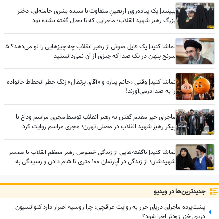
ببینید| یک پیاده‌روی اربعینِ متفاوت با سیده بشری خامنه‌ای، دختر
بزرگ رهبر شهید انقلاب؛ ماجرایی که تا بحال گفته نشده بود
تماشا کنید| یک فایل صوتی از رهبر انقلاب چه چیزهایی را لو می‌دهد؟ 5
سرنخ پنهان در یک صدا که چیزی از آن نمی‌دانستید
تماشا کنید| وقتی «خانم پیاز» و «آقای پرتقال» زنگ خطر انحطاط خانواده
را به صدا درمی‌آورند!
ماجرای خیر مقدم گفتن به رهبر انقلاب توسط مجری مراسم وداع با
پیکر رهبر شهید انقلاب در مصلی تهران؛ مجری مراسم روایت کرد
تماشا کنید| ناگفته‌هایی از زندگی خصوص رهبر معظم انقلاب با همسر
شهیدشان؛ از زندگی در آپارتمان 100 متری تا شام دادن و رسیدگی به
امور سه فرزندشان هنگامی که...
جدید‌ترین‌ها در ویدیو
پشت‌پرده ماجرای دریای خزر به روایت عراقچی؛ چرا روسیه اصرار دارد کنوانسیون
دریای خزر زودتر اجرا شود؟