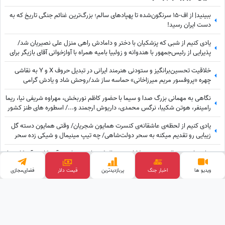
ببینید| از اف-15 سرنگون‌شده تا پهپادهای سالم؛ بزرگ‌ترین غنائم جنگی تاریخ که به
دست ایران رسید!
یادی کنیم از شبی که پزشکیان با دختر و دامادش راهی منزل علی نصیریان شد/
پذیرایی از رئیس‌جمهور با هندوانه و زولبیا بامیه همراه با آوازخوانی آقای بازیگر برای
دکتر پزشکیان+ویدیو
خلاقیت تحسین‌برانگیز و ستودنی هنرمند ایرانی در تبدیل حروف X و Y به نقاشی
چهره «پروفسور مریم میرزاخانی» حماسه ساز شد/روحش شاد و یادش گرامی
نگاهی به مهمانی بزرگ صدا و سیما با حضور کاظم نوربخش، مهراوه شریفی نیا، ریما
رامینفر، هوتن شکیبا، نرگس محمدی، داریوش ارجمند و.../ اسطوره های طنز کشور
در یک قاب
یادی کنیم از لحظه‌ی عاشقانه‌ی کنسرت همایون شجریان/ وقتی همایون دسته گل
زیبایی رو تقدیم میکنه به سحر دولت‌شاهی/ چه تیپ مینیمال و شیکی زده سحر
خانم!
هانی رامبد در تاک شوی جی کاتلر: هر سال که هادی چوپان به آمریکا می آید کار ویزا
را باید از صفر انجام دهیم/ این که او قهرمان مستر المپیا است هیچ فرقی برای
ویدیو ها
اخبار جنگ
پربازدید‌ترین
فضای‌مجازی
موضوع ویزا ندارد
قیمت طلا
بهنوش بختیاری: لباس تنم رو فروختم تا بتونم زندگی کنم درحالی که پدرم عین
خیالش هم نبود! دل علیخانی رسما کباب شد
وب گردی