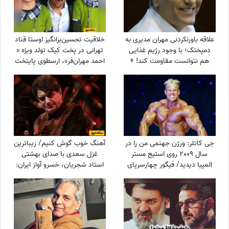
علاقه باورنکردنی مهران مدیری به
خلاقیت تحسین‌برانگیز اوستا قناد
دمپختک؛ با وجود رژیم غذایی
تهرانی در پخت کیک تولد ویژه «
هم نتوانست مقاومت کند! +
احمد مهران‌فر»، ارسطوی پایتخت
ویدئو
حماسه آفرید/ ترکیب خلاقانه و
منحصربه‌فرد از ارسطو و آشپزی
جی کاتلر: ورژن جهنمی من را در
آهنگ خوب گوش کنیم/ زیباترین
سال 2009 روی استیج مستر
غزل سعدی با صدای بهشتی
المپیا دیدید/ فیگور چهارسرپای
استاد شجریان، خسرو آواز ایران:
من تکرارنشدنی است +فیلم
چنان در قید مهرت پای بندم که
گویی آهوی...