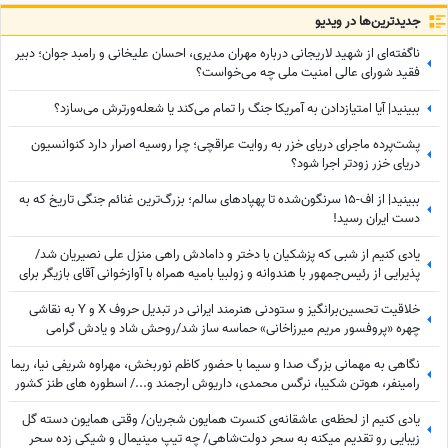
جدید‌ترین‌ها در ویدیو
ناگفته‌ای از شهید لاریجانی درباره مهران مدیری، احسان علیخانی و رامبد جوان؛ دبیر
فقید شورای عالی امنیت ملی چه می‌خواست؟
ببینید| آیا امتیازدادن به آمریکا جنگ را تمام می‌کند یا شعله‌ورترش می‌سازد؟
پشت‌پرده ماجرای دریای خزر به روایت عراقچی؛ چرا روسیه اصرار دارد کنوانسیون
دریای خزر زودتر اجرا شود؟
ببینید| از اف-15 سرنگون‌شده تا پهپادهای سالم؛ بزرگ‌ترین غنائم جنگی تاریخ که به
دست ایران رسید!
یادی کنیم از شبی که پزشکیان با دختر و دامادش راهی منزل علی نصیریان شد/
پذیرایی از رئیس‌جمهور با هندوانه و زولبیا بامیه همراه با آوازخوانی آقای بازیگر برای
دکتر پزشکیان+ویدیو
خلاقیت تحسین‌برانگیز و ستودنی هنرمند ایرانی در تبدیل حروف X و Y به نقاشی
چهره «پروفسور مریم میرزاخانی» حماسه ساز شد/روحش شاد و یادش گرامی
نگاهی به مهمانی بزرگ صدا و سیما با حضور کاظم نوربخش، مهراوه شریفی نیا، ریما
رامینفر، هوتن شکیبا، نرگس محمدی، داریوش ارجمند و.../ اسطوره های طنز کشور
در یک قاب
یادی کنیم از لحظه‌ی عاشقانه‌ی کنسرت همایون شجریان/ وقتی همایون دسته گل
زیبایی رو تقدیم میکنه به سحر دولت‌شاهی/ چه تیپ مینیمال و شیکی زده سحر