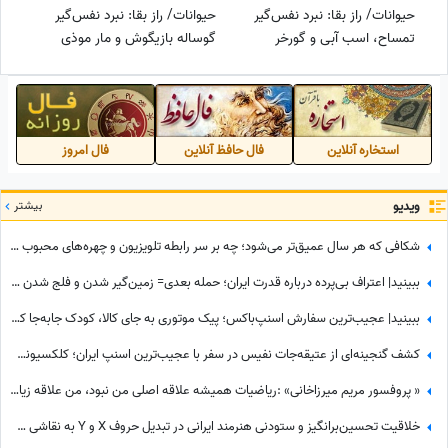
حیوانات/ راز بقا: نبرد نفس‌گیر
حیوانات/ راز بقا: نبرد نفس‌گیر
تمساح، اسب آبی و گورخر
گوساله بازیگوش و مار موذی
استخاره آنلاین
فال حافظ آنلاین
فال امروز
ویدیو
بیشتر
شکافی که هر سال عمیق‌تر می‌شود؛ چه بر سر رابطه تلویزیون و چهره‌های محبوب آمد؟
ببینید| اعتراف بی‌پرده درباره قدرت ایران؛ حمله بعدی= زمین‌گیر شدن و فلج شدن ما!
ببینید| عجیب‌ترین سفارش اسنپ‌باکس؛ پیک موتوری به جای کالا، کودک جابه‌جا کرد!
کشف گنجینه‌ای از عتیقه‌جات نفیس در سفر با عجیب‌ترین اسنپ ایران؛ کلکسیونی که همه را شگفت‌زده کرد
« پروفسور مریم میرزاخانی» :ریاضیات همیشه علاقه اصلی من نبود، من علاقه زیادی به خواندن رمان داشتم، فکر میکردم یه روزی
خلاقیت تحسین‌برانگیز و ستودنی هنرمند ایرانی در تبدیل حروف X و Y به نقاشی چهره «پروفسور مریم میرزاخانی» حماسه ساز شد/روحش شاد و یادش گرامی