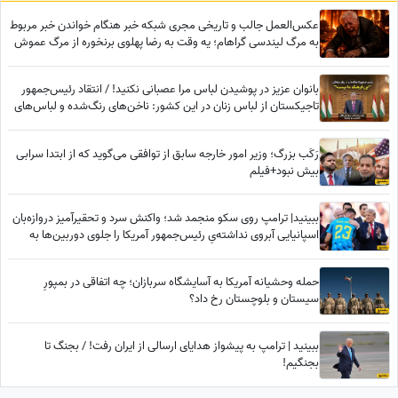
عکس‌العمل جالب و تاریخی مجری شبکه خبر هنگام خواندن خبر مربوط
به مرگ لیندسی گراهام؛ یه وقت به رضا پهلوی برنخوره از مرگ عموش
خوشحالیم!✌
بانوان عزیز در پوشیدن لباس مرا عصبانی نکنید! / انتقاد رئیس‌جمهور
تاجیکستان از لباس زنان در این کشور: ناخن‌های رنگ‌شده و لباس‌های
تا زیر زانو یا لخت چه معنایی دارد؟
رَکَب بزرگ؛ وزیر امور خارجه سابق از توافقی می‌گوید که از ابتدا سرابی
بیش نبود+فیلم
ببینید| ترامپ روی سکو منجمد شد؛ واکنش سرد و تحقیرآمیز دروازه‌بان
اسپانیایی آبروی نداشته‌یِ رئیس‌جمهور آمریکا را جلوی دوربین‌ها به
آتش کشید!
حمله وحشیانه آمریکا به آسایشگاه سربازان؛ چه اتفاقی در بمپورِ
سیستان و بلوچستان رخ داد؟
ببینید | ترامپ به پیشواز هدایای ارسالی از ایران رفت! / بجنگ تا
بجنگیم!