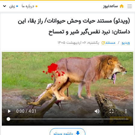
ساعدنیوز
●
درباره ما
●
(ویدئو) مستند حیات وحش حیوانات/ راز بقا، این
داستان: نبرد نفس‌گیر شیر و تمساح
ویدیو
مستند
یکشنبه، 06 اردیبهشت 1405
دانلود ویدئو