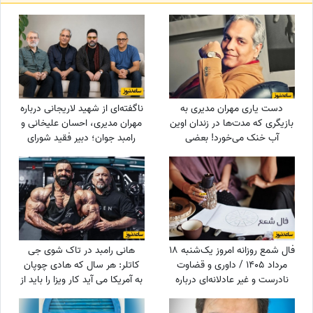
دست یاری مهران مدیری به
ناگفته‌ای از شهید لاریجانی درباره
بازیگری که مدت‌ها در زندان اوین
مهران مدیری، احسان علیخانی و
آب خنک می‌خورد! بعضی
رامبد جوان؛ دبیر فقید شورای
خوبی‌ها هیچ‌وقت از یاد آدم
عالی امنیت ملی چه می‌خواست؟
نمی‌ره! پهلوانی فقط به زور بازو
نیست که...
فال شمع روزانه امروز یک‌شنبه 18
هانی رامبد در تاک شوی جی
مرداد 1405 / داوری و قضاوت
کاتلر: هر سال که هادی چوپان
نادرست و غیر عادلانه‌ای درباره
به آمریکا می آید کار ویزا را باید از
شما می‌شود، اما ...
صفر انجام دهیم/ این که او
قهرمان مستر المپیا است هیچ