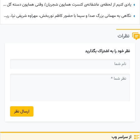
یادی کنیم از لحظه‌ی عاشقانه‌ی کنسرت همایون شجریان/ وقتی همایون دسته گل زیبایی رو تقدیم میکنه به سحر دولت‌شاهی/ چه تیپ مینیمال و شیکی زده سحر خانم!
نگاهی به مهمانی بزرگ صدا و سیما با حضور کاظم نوربخش، مهراوه شریفی نیا، ریما رامینفر، هوتن شکیبا، نرگس محمدی، داریوش ارجمند و.../ اسطوره های طنز کشور در یک قاب
نظرات
نظر خود را به اشتراک بگذارید
ارسال نظر
از سراسر وب