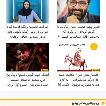
فرقی برای موضوع ویزا ندارد
تغییر چهره عجیب امین زندگانی با
خلاقیت تحسین‌برانگیز اوستا قناد
گریم گربه‌ای؛ بازیگری که
تهرانی در تزئین کیک لِگویی ویژه
به‌سختی قابل شناسایی است! +
برادر مهندس «ترلان پروانه»
عکس
حماسه آفرید/ آقا واگعیه یا
کیکه؟😂
داستان‌های طنز / حکایت خنده
آهنگ خوب گوش کنیم/ زیباترین
دار زیرکی ملانصرالدین؛ یه کاری
غزل سعدی با صدای بهشتی
کرد تا عمردارند فراموش نکنند 😂
استاد شجریان، خسرو آواز ایران:
+ ویدئو
چنان در قید مهرت پای بندم که
گویی آهوی...
پربازدید‌ترین‌ها در ویدیو