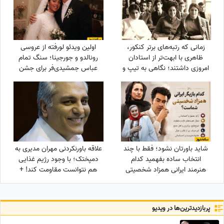
زمانی که رتبه‌های برتر کنکور،
اولین ویدئو لورفته از عروسی
ظاهری با ابهت‌تر از استادان
رونالدو و جورجینا؛ سنگ تمام
امروزی داشتند؛ نگاهی به تیپ و
عباس جمشیدی‌فر برای جشن
استایل رتبه‌های برتر کنکور سال
نوستالژیک ستاره فوتبال!
1354 + عکس
شاید باورتان نشود؛ فقط با چند
علاقه باورنکردنی مهران مدیری به
انتخاب ساده بفهمید کدام
دمپختک؛ با وجود رژیم غذایی
هنرمند ایرانی همزاد شخصیتی
هم نتوانست مقاومت کند! +
شماست! از شوخ‌طبعی نعیمه
ویدئو
نظام‌دوست تا احساسات عمیق
شهاب حسینی؛ شما شبیه
پربازدید‌ترین‌ها در ویدیو
کدام‌یک هستید؟