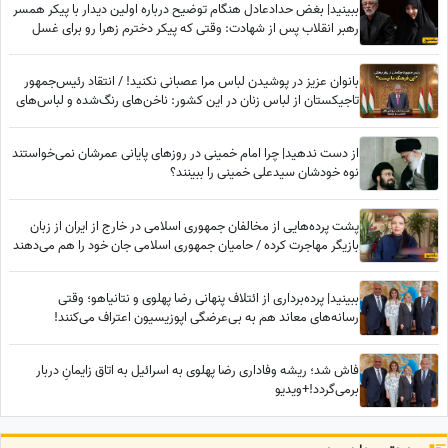
ببینید| بغض حدادعادل هنگام توضیح درباره اولین دیدار با پیکر همسر
رهبر انقلاب پس از شهادت: وقتی که پیکر دخترم زهرا رو برای غسل
دادن به ما تحویل دادند دیدیم که...
بانوان عزیز در پوشیدن لباس مرا عصبانی نکنید! / انتقاد رئیس‌جمهور
تاجیکستان از لباس زنان در این کشور: ناخن‌های رنگ‌شده و لباس‌های
تا زیر زانو یا لخت چه معنایی دارد؟
از دست ندهید| چرا امام خمینی در روزهای پایانی عمرشان نمی‌خواستند
نوه خودشان سیدعلی خمینی را ببینند؟
پشت پرده‌هایی از مخالفان جمهوری اسلامی در خارج از ایران از زبان
بازیگر مهاجرت کرده / حامیان جمهوری اسلامی جان خود را هم می‌دهند
ببینید| پرده‌برداری از ائتلاف پنهانی رضا پهلوی و نتانیاهو؛ وقتی
رسانه‌های معاند هم به بی‌عرضگی اپوزیسیون اعتراف می‌کنند!
فاش شد؛ ریشه وفاداری رضا پهلوی به اسرائیل به اتاق زایمانِ دربار
برمی‌گردد!+ویدیو