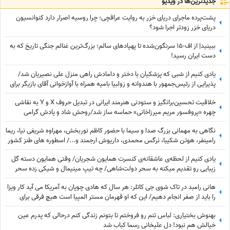
جدید‌ترین‌ها در ویدیو
پشت‌پرده ماجرای دریای خزر به روایت عراقچی؛ چرا روسیه اصرار دارد کنوانسیون
دریای خزر زودتر اجرا شود؟
ببینید| از اف-15 سرنگون‌شده تا پهپادهای سالم؛ بزرگ‌ترین غنائم جنگی تاریخ که به
دست ایران رسید!
یادی کنیم از شبی که پزشکیان با دختر و دامادش راهی منزل علی نصیریان شد/
پذیرایی از رئیس‌جمهور با هندوانه و زولبیا بامیه همراه با آوازخوانی آقای بازیگر برای
دکتر پزشکیان+ویدیو
خلاقیت تحسین‌برانگیز و ستودنی هنرمند ایرانی در تبدیل حروف X و Y به نقاشی
چهره «پروفسور مریم میرزاخانی» حماسه ساز شد/روحش شاد و یادش گرامی
نگاهی به مهمانی بزرگ صدا و سیما با حضور کاظم نوربخش، مهراوه شریفی نیا، ریما
رامینفر، هوتن شکیبا، نرگس محمدی، داریوش ارجمند و.../ اسطوره های طنز کشور
در یک قاب
یادی کنیم از لحظه‌ی عاشقانه‌ی کنسرت همایون شجریان/ وقتی همایون دسته گل
زیبایی رو تقدیم میکنه به سحر دولت‌شاهی/ چه تیپ مینیمال و شیکی زده سحر
خانم!
هانی رامبد در تاک شوی جی کاتلر: هر سال که هادی چوپان به آمریکا می آید کار ویزا
را باید از صفر انجام دهیم/ این که او قهرمان مستر المپیا است هیچ فرقی برای
موضوع ویزا ندارد
بهنوش بختیاری: لباس تنم رو فروختم تا بتونم زندگی کنم درحالی که پدرم عین
خیالش هم نبود! دل علیخانی رسما کباب شد