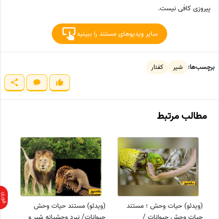
پیروزی کافی نیست.
سایر ویدیوهای مستند را ببینید
برچسب‌ها:
شیر
کفتار
مطالب مرتبط
(ویدئو) حیات وحش ؛ مستند
(ویدئو) مستند حیات وحش
حیات وحش حیوانات /
حیوانات/ نبرد وحشیانه شیر و