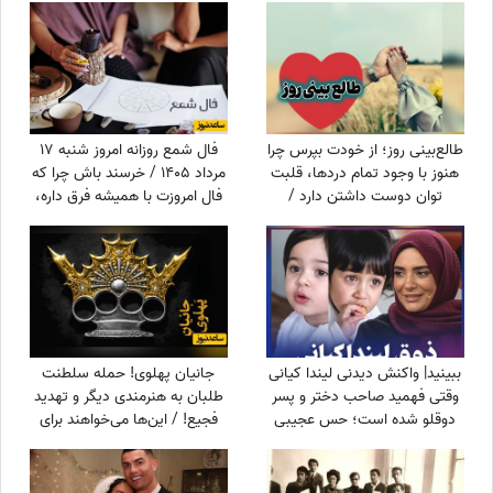
طالع‌بینی روز؛ از خودت بپرس چرا
فال شمع روزانه امروز شنبه 17
هنوز با وجود تمام دردها، قلبت
مرداد 1405 / خرسند باش چرا که
توان دوست داشتن دارد /
فال امروزت با همیشه فرق داره،
یک‌شنبه 18 مرداد 1405
تغییر بزرگی در راهه، ثروت، عشق
یا سفر
ببینید| واکنش دیدنی لیندا کیانی
جانیان پهلوی! حمله سلطنت
وقتی فهمید صاحب دختر و پسر
طلبان به هنرمندی دیگر و تهدید
دوقلو شده است؛ حس عجیبی
فجیع! / این‌ها می‌خواهند برای
داشتم چون فهمیدم پسرم یه...
ایران آزادی بیاورند؟!