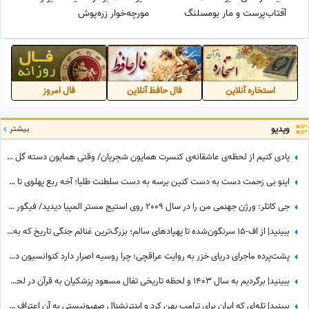
آفتاب‌پرست و مار بومسلنگ
مورچه‌خوار زره‌پوش
استخاره آنلاین
فال حافظ آنلاین
فال امروز
ویدیو
بیشتر
یادی کنیم از لحظه‌ی عاشقانه‌ی کنسرت همایون شجریان/ وقتی همایون دسته گل زیبایی رو تقدیم میکنه به سحر دولت‌شاهی/ چه تیپ مینیمال و شیکی زده سحر خانم!
اینو بی زحمت دست به دست کنین برسه به دست سلطنت طلبا؛ آخه ربع پهلوی تا حالا توی دعوای محله‌ای هم شرکت نکرده که آرزوی این چنینی براش دارید!+ویدیو
جی کاتلر: ورژن جهنمی من را در سال 2009 روی استیج مستر المپیا دیدید/ فیگور چهارسرپای من تکرارنشدنی است +فیلم
ببینید| از اف-15 سرنگون‌شده تا پهپادهای سالم؛ بزرگ‌ترین غنائم جنگی تاریخ که به دست ایران رسید!
پشت‌پرده ماجرای دریای خزر به روایت عراقچی؛ چرا روسیه اصرار دارد کنوانسیون دریای خزر زودتر اجرا شود؟
ببینید| برگردیم به سال 1403 و لحظه تاریخی تفال مسعود پزشکیان به قرآن در لحظه ورود به ریاست جمهوری؛ نمایش آیات در حضور مخبر و پدر داماد رهبر شهید انقلاب
ببینید| تله‌ای که ایران برای ترامپ پهن کرد و اینترنشنالِ صهیونیستی به آن اعتراف کرد!