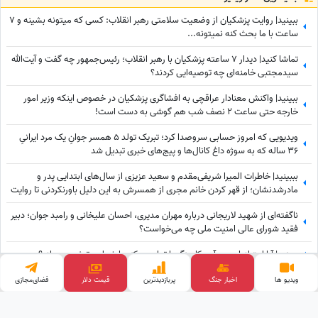
ببینید| روایت پزشکیان از وضعیت سلامتی رهبر انقلاب: کسی که میتونه بشینه و 7
ساعت با ما بحث کنه نمیتونه...
تماشا کنید| دیدار 7 ساعته پزشکیان با رهبر انقلاب؛ رئیس‌جمهور چه گفت و آیت‌الله
سیدمجتبی خامنه‌ای چه توصیه‌ایی کردند؟
ببینید| واکنش معنادار عراقچی به افشاگری پزشکیان در خصوص اینکه وزیر امور
خارجه حتی ساعت 2 نصف شب هم گوشی به دست است!
ویدیویی که امروز حسابی سروصدا کرد؛ تبریک تولد 5 همسر جوانِ یک مرد ایرانیِ
36 ساله که به سوژه داغ کانال‌ها و پیج‌های خبری تبدیل شد
بببینید| خاطرات المیرا شریفی‌مقدم و سعید عزیزی از سال‌های ابتدایی پدر و
مادرشدنشان؛ از قهر کردن خانم مجری از همسرش به این دلیل باورنکردنی تا روایت
آقای دکتر از همسرش پس از هر بار بچه‌دارشدن
ناگفته‌ای از شهید لاریجانی درباره مهران مدیری، احسان علیخانی و رامبد جوان؛ دبیر
فقید شورای عالی امنیت ملی چه می‌خواست؟
ببینید| آیا امتیازدادن به آمریکا جنگ را تمام می‌کند یا شعله‌ورترش می‌سازد؟
پشت‌پرده ماجرای دریای خزر به روایت عراقچی؛ چرا روسیه اصرار دارد کنوانسیون
ویدیو ها
اخبار جنگ
پربازدید‌ترین
قیمت طلا
فضای‌مجازی
دریای خزر زودتر اجرا شود؟