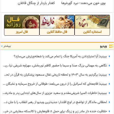
بوی خون می‌دهند؛ نبرد گورخرها
کفتار باردار از چنگال قاتلان
برای بقا در گرمای 50 درجه
بی‌رحم! + فیلم
استخاره آنلاین
فال حافظ آنلاین
فال امروز
ویدیو
بیشتر
ببینید| آیا امتیازدادن به آمریکا جنگ را تمام می‌کند یا شعله‌ورترش می‌سازد؟
نگاهی به مهمانی بزرگ صدا و سیما با حضور کاظم نوربخش، مهراوه شریفی نیا، ریما رامینفر، هوتن شکیبا، نرگس محمدی، داریوش ارجمند و.../ اسطوره های طنز کشور در یک قاب
ببینید| برگردیم به سال 1403 و لحظه تاریخی تفال مسعود پزشکیان به قرآن در لحظه ورود به ریاست جمهوری؛ نمایش آیات در حضور مخبر و پدر داماد رهبر شهید انقلاب
ببینید| فاجعه‌ای که اسرائیل را از درون می‌بلعد؛ طوفانی از خروج سرمایه و نخبگان که نتانیاهو را به خاک سیاه نشاند!
بببینید| خاطرات المیرا شریفی‌مقدم و سعید عزیزی از سال‌های ابتدایی پدر و مادرشدنشان؛ از قهر کردن خانم مجری از همسرش به این دلیل باورنکردنی تا روایت آقای دکتر از همسرش پس از هر بار بچه‌دارشدن
لحظاتی ماندگار از تواضع در اوج اقتدار؛ جدیدترین ویدیو از رهبر انقلاب را با جان دل ببینید
خلاقیت خنده دار مادر زبر و زرنگ برای حمل 8 قلوهایش با کالسکه سفارشی در خیابان حماسه ساز شد+عکس/ هنر نزد مادران است و بس!