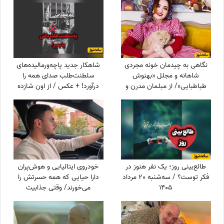
نگاهی به چیدمان خونه مجردی
شاهکار جدید پاچه‌ورمالیده‌های
شاهانه و مجلل «بهنوش
سلطنت‌طلب صدای همه را
طباطبایی»/ از مبلمان مدرن و
درآورد! + عکس / از اون شازده
دکوری‌های هنری و قدیمی تا
همچین طرفداری بعید نیست!
بالکن چشم‌نواز و پت خونگی
طالع‌بینی روز؛ یک نفر هنوز در
خودروی ایتالیایی و هوش‌پران
فکر توست؟ / سه‌شنبه 20 مرداد
دارا حیایی که همه حسرتش را
1405
می‌خورند/ وقتی جذابیت
آلفارومئو دردسرساز می‌شود!