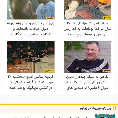
خواب ابدی شاهزاده‌ای که 20
پای امیر جدیدی و لیلی رشیدی به
سال در کما بود!علت به کما رفتن
دلیل اقدامات نامتعارف و
این جوان عربستانی چه بود؟
نامناسب جنسی به دادگاه باز
شد! حکم 4 سال و 3 ماه حبس
در انتظار متهمان فیلم
ممنوعه!+عکس
نگاهی به سبک چیدمان مدرن
گردونه شانس امروز سه‌شنبه 20
رستوران علی دایی در کامرانیه
مرداد 1405 + فیلم / کسانی که
تهران +عکس/ از صندلی های
در کشتی تایتانیک بودند، همه
بنفش و گیاهان تا سقف شیشه
سالم و ثروتمند بودند ولی فقط
ای و پرده های ساده
خوش شانس‌ترین‌ها زنده ماندند
...
پربازدید‌ترین‌ها در ویدیو