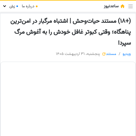
ساعدنیوز
●
درباره ما
●
(+18) مستند حیات‌وحش | اشتباه مرگبار در امن‌ترین
پناهگاه؛ وقتی کبوتر غافل خودش را به آغوش مرگ
سپرد!
ویدیو
مستند
پنجشنبه، 31 اردیبهشت 1405