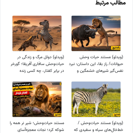
مطالب مرتبط
(ویدئو) مستند حیات وحش
(ویدئو) دوئل مرگ و زندگی در
حیوانات/ راز بقا، این داستان: نبرد
حیات‌وحش سافاری آفریقا؛ گورخر
نفس‌گیر شیرهای خشمگین و
در برابر کفتار، چه کسی زنده
گاومیش‌های وحشی
می‌ماند؟!
(ویدئو) مستند حیات‌وحش /
مستند حیات‌وحش؛ شیر نر همه را
خط‌خال‌های سیاه و سفیدی که
شوکه کرد؛ نجات معجزه‌آسای