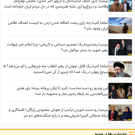
ببینید| بازی کثیف اینترنشنال با آبروی اکبر عبدی؛ نمایش تهوع‌آور
وقاحت و دروغ‌پردازی علیه هنرمندی که در دل مردم ایران جاودانه است
تماشا کنید| چه رازی پشت اضافه شدن اردن به لیست اهداف نظامی
ایران وجود دارد؟
ببینید| پشت‌پرده یک تصمیم حساس و تاریخی؛ چرا اعلام خبر شهادت
رهبر شهید به سحر موکول شد؟
تماشا کنید| یک فایل صوتی از رهبر انقلاب چه چیزهایی را لو می‌دهد؟ 5
سرنخ پنهان در یک صدا که چیزی از آن نمی‌دانستید
این ویدیو رو دست‌به‌دست کنید تا ترلان پروانه ببینه؛ پای هدی
زین‌العابدین به رابطه رحیم نجار و محبوبه باز شد!
ببینید| رو دست خوردن ترامپ از هوش مصنوعی رایگان! افشاگری و
تیکه جنجالی المیرا شریفی‌مقدم درباره جنگنده‌های دو سر
جدید‌ترین‌ها در ویدیو