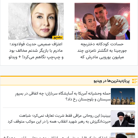
روز روشن!
بگذرانید
حسادت کودکانه دختربچه
اعتراف صمیمی حدیث فولادوند؛
جورجینا به انگشتر نامزدی چند
مادرم با بازیگر شدنم مخالف بود
میلیون یورویی مادرش که
و چپ‌چپ نگاهم می‌کرد! + ویدئو
رونالدو به او هدیه داده بود!
پربازدید‌ترین‌ها در ویدیو
حمله وحشیانه آمریکا به آسایشگاه سربازان؛ چه اتفاقی در بمپورِ
سیستان و بلوچستان رخ داد؟
ببینید| این روحانی عراقی فقط شربت تعارف نمی‌کرد؛ شباهت
حیرت‌انگیزش به رهبر شهید انقلاب همه را در این موکب متوقف کرد