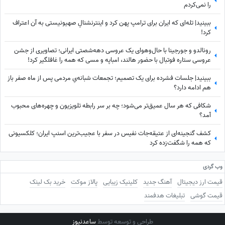
را نمی‌کردم
ببینید| تله‌ای که ایران برای ترامپ پهن کرد و اینترنشنالِ صهیونیستی به آن اعتراف
کرد!
رونالدو و جورجینا با حال‌وهوای یک عروسی دهه‌شصتی ایرانی؛ تصاویری از جشن
عروسی ستاره فوتبال با حضور هالند، امباپه و مسی که همه را غافلگیر کرد!
ببینید| جلسات فشرده برای یک تصمیم؛ تجمعات شبانه‌یِ مردمی پس از ماه صفر باز
هم ادامه دارد؟
شکافی که هر سال عمیق‌تر می‌شود؛ چه بر سر رابطه تلویزیون و چهره‌های محبوب
آمد؟
کشف گنجینه‌ای از عتیقه‌جات نفیس در سفر با عجیب‌ترین اسنپ ایران؛ کلکسیونی
که همه را شگفت‌زده کرد
وب گردی
قیمت ارز دیجیتال
آهنگ جدید
کلینیک زیبایی
پالاز موکت
خرید بک لینک
قیمت گوشی
تبلیغات هدفمند
طراحی و توسعه توسط
ساعدنیوز