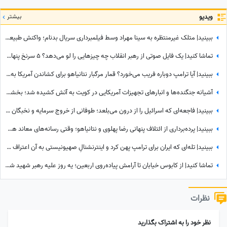
ویدیو
بیشتر
ببینید| متلک غیرمنتظره به سینا مهراد وسط فیلمبرداری سریال بدنام؛ واکنش طبیعی او همه را غافلگیر کرد
تماشا کنید| یک فایل صوتی از رهبر انقلاب چه چیزهایی را لو می‌دهد؟ 5 سرنخ پنهان در یک صدا که چیزی از آن نمی‌دانستید
ببینید| آیا ترامپ دوباره فریب می‌خورد؟ قمار مرگبار نتانیاهو برای کشاندن آمریکا به باتلاق جنگ با ایران!
آشیانه جنگنده‌ها و انبارهای تجهیزات آمریکایی در کویت به آتش کشیده شد؛ بخشی از انتقام حمله به قشم تیک خورد!
ببینید| فاجعه‌ای که اسرائیل را از درون می‌بلعد؛ طوفانی از خروج سرمایه و نخبگان که نتانیاهو را به خاک سیاه نشاند!
ببینید| پرده‌برداری از ائتلاف پنهانی رضا پهلوی و نتانیاهو؛ وقتی رسانه‌های معاند هم به بی‌عرضگی اپوزیسیون اعتراف می‌کنند!
ببینید| تله‌ای که ایران برای ترامپ پهن کرد و اینترنشنالِ صهیونیستی به آن اعتراف کرد!
تماشا کنید| از کابوس خیابان تا آرامش پیاده‌روی اربعین؛ یه روز علیه رهبر شهید شعار میدادم امروز شدم نایب الزیاره خود آقا...
نظرات
نظر خود را به اشتراک بگذارید