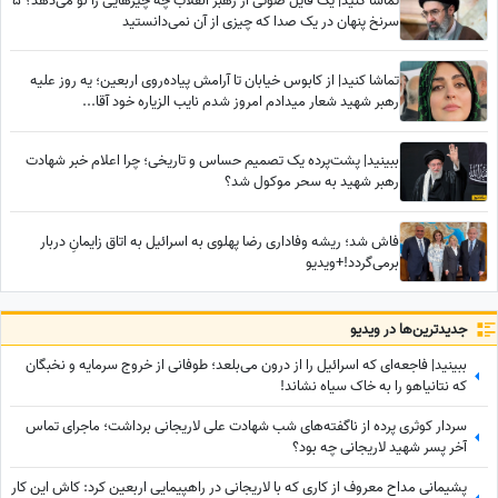
تماشا کنید| یک فایل صوتی از رهبر انقلاب چه چیزهایی را لو می‌دهد؟ 5
سرنخ پنهان در یک صدا که چیزی از آن نمی‌دانستید
تماشا کنید| از کابوس خیابان تا آرامش پیاده‌روی اربعین؛ یه روز علیه
رهبر شهید شعار میدادم امروز شدم نایب الزیاره خود آقا...
ببینید| پشت‌پرده یک تصمیم حساس و تاریخی؛ چرا اعلام خبر شهادت
رهبر شهید به سحر موکول شد؟
فاش شد؛ ریشه وفاداری رضا پهلوی به اسرائیل به اتاق زایمانِ دربار
برمی‌گردد!+ویدیو
جدید‌ترین‌ها در ویدیو
ببینید| فاجعه‌ای که اسرائیل را از درون می‌بلعد؛ طوفانی از خروج سرمایه و نخبگان
که نتانیاهو را به خاک سیاه نشاند!
سردار کوثری پرده از ناگفته‌های شب شهادت علی لاریجانی برداشت؛ ماجرای تماس
آخر پسر شهید لاریجانی چه بود؟
پشیمانی مداح معروف از کاری که با لاریجانی در راهپیمایی اربعین کرد: کاش این کار