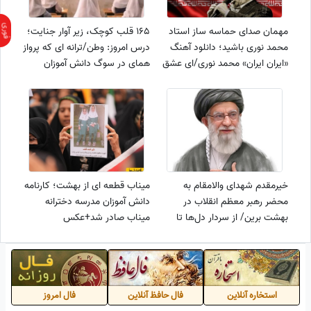
مهمان صدای حماسه ساز استاد
165 قلب کوچک، زیر آوار جنایت؛
محمد نوری باشید؛ دانلود آهنگ
درس امروز: وطن/ترانه ای که پرواز
«ایران ایران» محمد نوری/ای عشق
همای در سوگ دانش آموزان
سوزان ای شیرین‌ ترین رویای من
میناب سر داد+فیلم
تو بمان در دل و جان
خیرمقدم شهدای والامقام به
میناب قطعه ای از بهشت؛ کارنامه
محضر رهبر معظم انقلاب در
دانش آموزان مدرسه دخترانه
بهشت برین/ از سردار دل‌ها تا
میناب صادر شد+عکس
سیدالشهدای خدمت یاران امام به
استقبال ایشان آمدند
استخاره آنلاین
فال حافظ آنلاین
فال امروز