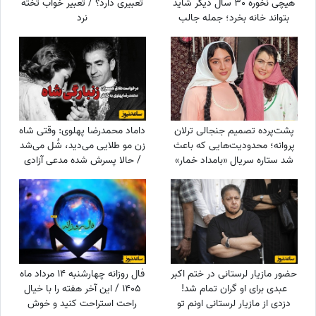
هیچی نخوره 30 سال دیگر شاید
تعبیری دارد؟ / تعبیر خواب تخته
بتواند خانه بخرد؛ جمله جالب
نرد
پزشکیان که بار دیگر دست به
دست می‌شود
پشت‌پرده تصمیم جنجالی ترلان
داماد محمدرضا پهلوی: وقتی شاه
پروانه؛ محدودیت‌هایی که باعث
زن مو طلایی می‌دید، شُل می‌شد
شد ستاره سریال «بامداد خمار»
/ حالا پسرش شده مدعی آزادی
دور رفیق‌بازی را خط بکشد!
زنان!!!
حضور مازیار لرستانی در ختم اکبر
فال روزانه چهارشنبه 14 مرداد ماه
عبدی برای او گران تمام شد!
1405 / این آخر هفته را با خیال
دزدی از مازیار لرستانی اونم تو
راحت استراحت کنید و خوش