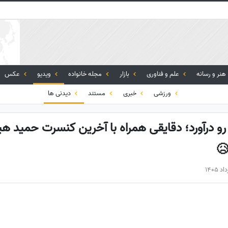
هنر و رسانه
علم و فناوری
بازار
مجله خانواده
ویدیو
عکس
ورزشی
خبری
مستند
دیدنی ها
 درآورد؛ دقایقی همراه با آخرین کنسرت حمید هی
😥