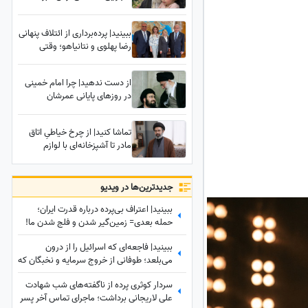
نداشت؛ رازی شنیده نشده درباره
تدفین زهرای 14 ماهه، نوه رهبر
ببینید| پرده‌برداری از ائتلاف پنهانی
شهید انقلاب در حرم امام رضا (ع)
رضا پهلوی و نتانیاهو؛ وقتی
رسانه‌های معاند هم به
بی‌عرضگی اپوزیسیون اعتراف
از دست ندهید| چرا امام خمینی
می‌کنند!
در روزهای پایانی عمرشان
نمی‌خواستند نوه خودشان
سیدعلی خمینی را ببینند؟
تماشا کنید| از چرخ خیاطیِ اتاق
مادر تا آشپزخانه‌ای با لوازم
نوستالژیک؛ شما دعوتید تا محل
تولد رهبر معظم انقلاب را از
نزدیک ببینید
جدید‌ترین‌ها در ویدیو
ببینید| اعتراف بی‌پرده درباره قدرت ایران؛
حمله بعدی= زمین‌گیر شدن و فلج شدن ما!
ببینید| فاجعه‌ای که اسرائیل را از درون
می‌بلعد؛ طوفانی از خروج سرمایه و نخبگان که
نتانیاهو را به خاک سیاه نشاند!
سردار کوثری پرده از ناگفته‌های شب شهادت
علی لاریجانی برداشت؛ ماجرای تماس آخر پسر