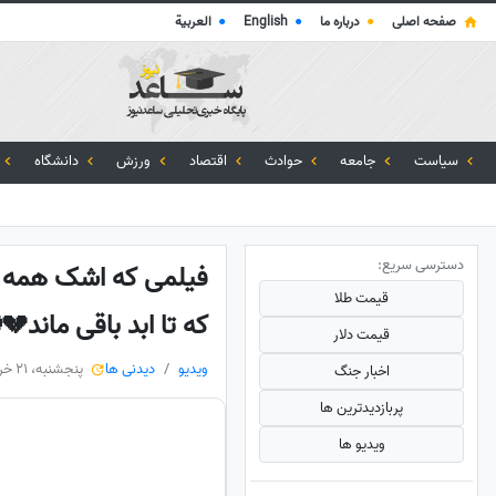
صفحه اصلی
●
درباره ما
●
English
●
العربية
سیاست
جامعه
حوادث
اقتصاد
ورزش
دانشگاه
دسترسی سریع:
فیلمی که اشک همه رو
قیمت طلا
که تا ابد باقی ماند💔
قیمت دلار
ویدیو
دیدنی ها
پنجشنبه، 21 خرداد 1405
اخبار جنگ
پربازدید‌ترین ها
ویدیو ها