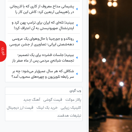
شهید لاریجانی چه بود؟
پشیمانی مداح معروف از کاری که با لاریجانی
در راهپیمایی اربعین کرد: کاش این کار را
نمی‌کردم
ببینید| تله‌ای که ایران برای ترامپ پهن کرد و
اینترنشنالِ صهیونیستی به آن اعتراف کرد!
رونالدو و جورجینا با حال‌وهوای یک عروسی
دهه‌شصتی ایرانی؛ تصاویری از جشن عروسی
ستاره فوتبال با حضور هالند، امباپه و مسی
ببینید| جلسات فشرده برای یک تصمیم؛
که همه را غافلگیر کرد!
تجمعات شبانه‌یِ مردمی پس از ماه صفر باز
هم ادامه دارد؟
شکافی که هر سال عمیق‌تر می‌شود؛ چه بر
سر رابطه تلویزیون و چهره‌های محبوب آمد؟
وب گردی
پالاز موکت
قیمت گوشی
آهنگ جدید
کلینیک زیبایی
خرید بک لینک
قیمت ارز دیجیتال
تبلیغات هدفمند