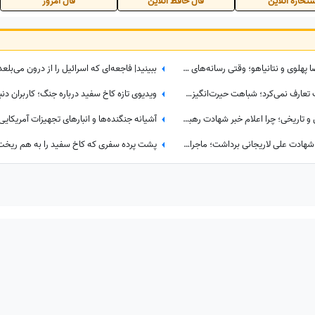
تخاره آنلاین
فال حافظ آنلاین
فال امروز
ببینید| پرده‌برداری از ائتلاف پنهانی رضا پهلوی و نتانیاهو؛ وقتی رسانه‌های معاند هم به بی‌عرضگی اپوزیسیون اعتراف می‌کنند!
ببینید| این روحانی عراقی فقط شربت تعارف نمی‌کرد؛ شباهت حیرت‌انگیزش به رهبر شهید انقلاب همه را در این موکب متوقف کرد
ببینید| پشت‌پرده یک تصمیم حساس و تاریخی؛ چرا اعلام خبر شهادت رهبر شهید به سحر موکول شد؟
سردار کوثری پرده از ناگفته‌های شب شهادت علی لاریجانی برداشت؛ ماجرای تماس آخر پسر شهید لاریجانی چه بود؟