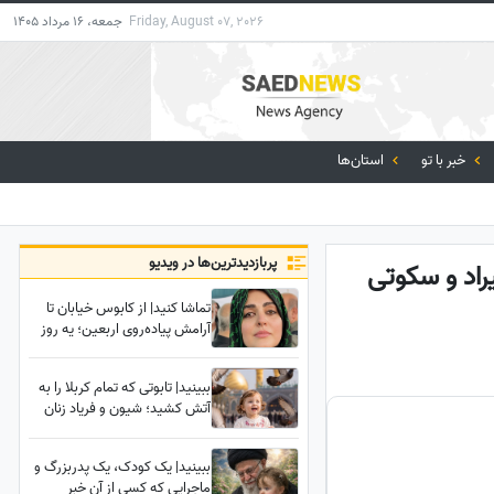
Friday, August 07, 2026
جمعه، 16 مرداد 1405
خبر با تو
استان‌ها
پربازدید‌ترین‌ها در ویدیو
راد و سکوتی
تماشا کنید| از کابوس خیابان تا
آرامش پیاده‌روی اربعین؛ یه روز
علیه رهبر شهید شعار میدادم
امروز شدم نایب الزیاره خود آقا...
ببینید| تابوتی که تمام کربلا را به
آتش کشید؛ شیون و فریاد زنان
عراقی هنگام دیدن تابوت نوه 14
ماهه رهبر شهید انقلاب
ببینید| یک کودک، یک پدربزرگ و
ماجرایی که کسی از آن خبر