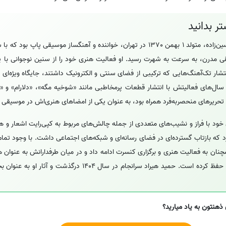
ر بدانید
با نام اصلی حمید حسین‌زاده، متولد 1 بهمن 1370 در تهران، خواننده و آهنگساز موسیقی 
 مدرن، به سرعت به شهرت رسید. او فعالیت هنری خود را از سنین نوجوانی با یا
انتشار تک‌آهنگ‌هایی که ترکیبی از فضای سنتی و الکترونیک داشتند، جایگاه ویژه‌ای
ر سال‌های فعالیتش با انتشار قطعات پرمخاطبی مانند «شوخیه مگه»، «دلارام» و
تحریرهای منحصربه‌فرد همراه بود، به عنوان یکی از امضاهای هنری‌اش در موسیقی 
 خود با فراز و نشیب‌های متعددی از جمله چالش‌های مربوط به کپی‌رایت اشعار و هم
 که بازتاب گسترده‌ای در فضای رسانه‌ای و شبکه‌های اجتماعی داشت. با وجود تما
چنان به فعالیت هنری و برگزاری کنسرت ادامه داد و در میان طرفدارانش به عنوان
که با وجود بیماری، روحیه خود را حفظ کرده است. حمید هیراد سرانجام در س
ذهنتون به یاد میارید؟