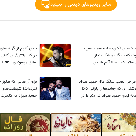
سایر ویدیوهای دیدنی را ببینید
ت‌های تکان‌دهنده حمید هیراد
یادی کنیم از گریه های
ت که به گله و شکایت از
در کنسرتش/ ا
ختم شد: اصلا آدم شادی
عشق میخوندی...💔 + و
و همه این سالها حرفامو خوردم!
مراحل نصب سنگ مزار حمید هیراد
برای آن‌هایی که هنوز ج
شته ای که چشم‌ها را بارانی کرد!
نکرده‌اند؛ شیطنت‌های ب
امی از خانه ابدی حمید هیراد که دنیا را در
حمید هیراد در کنسر
می عمیق فرو برد!
راغب+فیلم