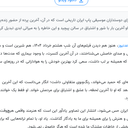
دانلود ویدئو
نیوز: هشتم خرداد 1404، برای دوستداران موسیقی پاپ ایران تاریخی است که در آن، آخرین پرده از حضورِ زن
خرین بار با شور و اشتیاق در سالن پیچید و این خاطره را به میراثی ابدی تبدیل کرد
دنیوز
، هنوز هم دیدن فیلم‌های آن شبِ هشتم خرداد
انی و صدای خاصش می‌شناختند، در آن آخرین کنسرت، با وجود بیماری که مدت‌ها در
که همیشه بر لب داشت، سعی کرد بهترینِ خودش را به هوادارانی که در روزهای 
ای که حمید می‌خواند، رنگ‌وبوی متفاوتی داشت؛ انگار می‌دانست که این آخرین د
هد که او تا آخرین لحظه، با عشق و اشتیاق برای مردمش خواند. او فقط یک خواننده
.
ایران حس می‌شود، انتشار این تصاویر یادآور این است که هنرمند واقعی هیچ‌وقت
نرش را برای همیشه برای ما به یادگار گذاشت. یاد او، با تمام ترانه‌هایی که برا
، بخشی از خاطرات مشترک ما شده است که هرگز خاموش نمی‌شود.