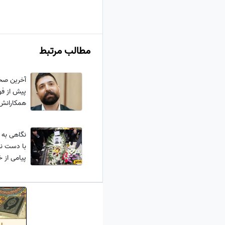
مطالب مرتبط
آخرین صحب
پیش از فو
همکارانش 
نیستم...ت
نگاهی به 
با دست نو
پی
بهت و مات