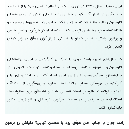
ایران، متولد سال 1350 در تهران است. او فعالیت هنری خود را از دهه 70
با بازیگری در تئاتر آغاز کرد و خیلی زود با ایفای نقش در مجموعه‌های
تلویزیونی طنز، مانند «خانه سبز» و «کت جادویی»، به چهره‌ای محبوب و
شناخته‌شده نزد مخاطبان تبدیل شد. استعداد او در بازیگری و لحنِ خاص
و پرشورِ بیانش، به سرعت او را به یکی از بازیگران موفق در ژانر کمدی
تبدیل کرد.
در سال‌های اخیر، رامبد جوان با تمرکز بر کارگردانی و اجرای برنامه‌های
تلویزیونی، به‌ویژه برنامه پرمخاطب «خندوانه»، توانست تحولی در
برنامه‌سازیِ سرگرمی‌محورِ تلویزیون ایران ایجاد کند. او با ایده‌پردازی برای
کاراکترهای عروسکی جذاب مانند «جناب‌خان» و بهره‌گیری از استندآپ
کمدی، توانست علاوه بر ایجاد فضایی شاد و نشاط‌آور برای خانواده‌ها،
استانداردهای جدیدی را در صنعت سرگرمی دیجیتال و تلویزیونی کشور
پایه‌گذاری کند.
رامبد جوان با جناب خان موفق بود یا محسن کیایی؟ دلیلش رو برامون