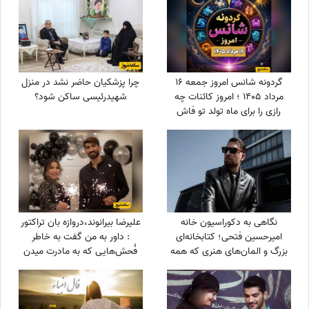
گردونه شانس امروز جمعه 16
چرا پزشکیان حاضر نشد در منزل
مرداد 1405 ؛ امروز کائنات چه
شهیدرئیسی ساکن شود؟
رازی را برای ماه تولد تو فاش
کرده؟
نگاهی به دکوراسیون خانه
علیرضا بیرانوند،دروازه بان تراکتور
امیرحسین فتحی؛ کتابخانه‌ای
: داور به من گفت به خاطر
بزرگ و المان‌های هنری که همه
فُحش‌هایی که به مادرت میدن
را غافلگیر کرد/ بیخود نیست
بهت کارت نمیدم!/ ما حواله
بهش میگن آقازاده سینمای ایران
ماشین نگرفتیم