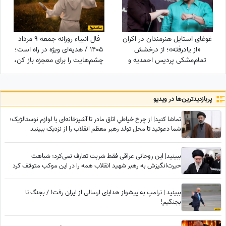
غوغای استایل هنرمندان در اکران
فال انبیاء روزانه جمعه 9 مرداد
«از یادرفته»؛ از درخشش
1405 / هدیه‌ای ویژه در راه است؛
تمام‌مشکی پردیس احمدیه و
چشم‌هایت را برای معجزه باز کن،
آزیتا حاجیان تا تیپ اسپورت
دنیا پیامی دارد که قلبت را
سینا مهراد و مجید مظفری
خوشحال می‌کند
پربازدید‌ترین‌ها در ویدیو
تماشا کنید| از چرخ خیاطیِ اتاق مادر تا آشپزخانه‌ای با لوازم نوستالژیک؛
شما دعوتید تا محل تولد رهبر معظم انقلاب را از نزدیک ببینید
ببینید| این روحانی عراقی فقط شربت تعارف نمی‌کرد؛ شباهت
حیرت‌انگیزش به رهبر شهید انقلاب همه را در این موکب متوقف کرد
ببینید | ترامپ به پیشواز هدایای ارسالی از ایران رفت! / بجنگ تا
بجنگیم!