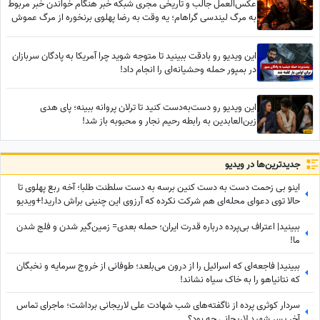
عکس‌العمل جالب و تاریخی مجری شبکه خبر هنگام خواندن خبر مربوط
به مرگ لیندسی گراهام؛ یه وقت به رضا پهلوی برنخوره از مرگ عموش
خوشحالیم!✌
این ویدیو رو بادقت ببینید تا متوجه شوید چرا آمریکا به پادگان سربازان
در بمپور حمله وحشیانه‌ای را انجام داد!
این ویدیو رو دست‌به‌دست کنید تا ترلان پروانه ببینه؛ پای هدی
زین‌العابدین به رابطه رحیم نجار و محبوبه باز شد!
جدید‌ترین‌ها در ویدیو
اینو بی زحمت دست به دست کنین برسه به دست سلطنت طلبا؛ آخه ربع پهلوی تا
حالا توی دعوای محله‌ای هم شرکت نکرده که آرزوی این چنینی براش دارید!+ویدیو
ببینید| اعتراف بی‌پرده درباره قدرت ایران؛ حمله بعدی= زمین‌گیر شدن و فلج شدن
ما!
ببینید| فاجعه‌ای که اسرائیل را از درون می‌بلعد؛ طوفانی از خروج سرمایه و نخبگان
که نتانیاهو را به خاک سیاه نشاند!
سردار کوثری پرده از ناگفته‌های شب شهادت علی لاریجانی برداشت؛ ماجرای تماس
آخر پسر شهید لاریجانی چه بود؟