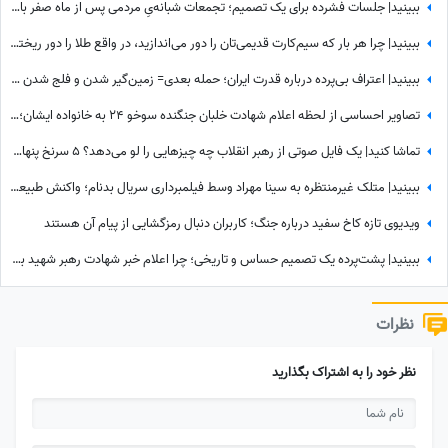
ببینید| جلسات فشرده برای یک تصمیم؛ تجمعات شبانه‌یِ مردمی پس از ماه صفر باز هم ادامه دارد؟
ببینید| چرا هر بار که سیم‌کارت قدیمی‌تان را دور می‌اندازید، در واقع طلا را دور ریخته‌اید؟
ببینید| اعتراف بی‌پرده درباره قدرت ایران؛ حمله بعدی= زمین‌گیر شدن و فلج شدن ما!
تصاویر احساسی از لحظه اعلام شهادت خلبان جنگنده سوخو 24 به خانواده ایشان؛ لحظاتی تلخ از گریه و اشک...
تماشا کنید| یک فایل صوتی از رهبر انقلاب چه چیزهایی را لو می‌دهد؟ 5 سرنخ پنهان در یک صدا که چیزی از آن نمی‌دانستید
ببینید| متلک غیرمنتظره به سینا مهراد وسط فیلمبرداری سریال بدنام؛ واکنش طبیعی او همه را غافلگیر کرد
ویدیوی تازه کاخ سفید درباره جنگ؛ کاربران دنبال رمزگشایی از پیام آن هستند
ببینید| پشت‌پرده یک تصمیم حساس و تاریخی؛ چرا اعلام خبر شهادت رهبر شهید به سحر موکول شد؟
نظرات
نظر خود را به اشتراک بگذارید