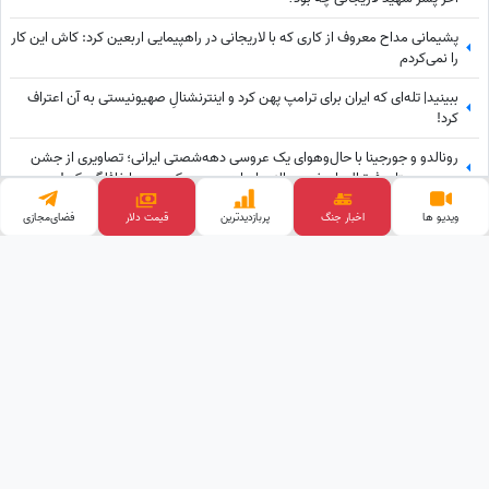
پشیمانی مداح معروف از کاری که با لاریجانی در راهپیمایی اربعین کرد: کاش این کار
را نمی‌کردم
ببینید| تله‌ای که ایران برای ترامپ پهن کرد و اینترنشنالِ صهیونیستی به آن اعتراف
کرد!
رونالدو و جورجینا با حال‌وهوای یک عروسی دهه‌شصتی ایرانی؛ تصاویری از جشن
عروسی ستاره فوتبال با حضور هالند، امباپه و مسی که همه را غافلگیر کرد!
ببینید| جلسات فشرده برای یک تصمیم؛ تجمعات شبانه‌یِ مردمی پس از ماه صفر باز
ویدیو ها
اخبار جنگ
پربازدید‌ترین
فضای‌مجازی
قیمت طلا
هم ادامه دارد؟
وب گردی
خرید بک لینک
قیمت گوشی
آهنگ جدید
کلینیک زیبایی
قیمت ارز دیجیتال
تبلیغات هدفمند
پالاز موکت
طراحی و توسعه توسط
ساعدنیوز