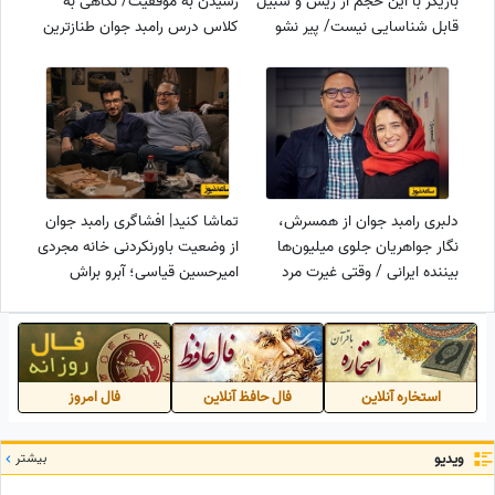
بازیگر با این حجم از ریش و سبیل
رسیدن به موفقیت/ نگاهی به
قابل شناسایی نیست/ پیر نشو
کلاس درس رامبد جوان طنازترین
لعنتی
بازیگر سینمای ایران در دانشگاه
سوره
دلبری رامبد جوان از همسرش،
تماشا کنید| افشاگری رامبد جوان
نگار جواهریان جلوی میلیون‌ها
از وضعیت باورنکردنی خانه مجردی
بیننده ایرانی / وقتی غیرت مرد
امیرحسین قیاسی؛ آبرو براش
ایرانی حرف اول را میزند+ ویدئو
نذاشت که...
استخاره آنلاین
فال حافظ آنلاین
فال امروز
ویدیو
بیشتر