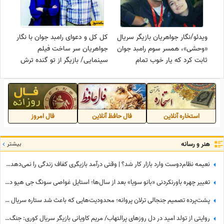
ویدئو/نگار جواهریان بازیگر سریال
کل کل و دعوای رامبد جوان با نگار
«وحشی»، همسر سوم رامبد جوان
جواهریان سر ساخت فیلم
ثابت کرد که یار خوب تمام
سینمایی/ بازیگر از تو گنده ترش
ماجراست/عشق یعنی همین و
جلوی دوربین من بوده اینجوری با
بس، والسلام
من چونه نزده...+ ویدئو
استخاره آنلاین
فال حافظ آنلاین
فال امروز
هنر و رسانه
بیشتر
نعیمه نظام‌دوست وارد بازار کار شد؟ | وقتی درآمد بازیگری کفاف زندگی را نمی‌دهد؛ اولین روز کارگری نعیمه نظام‌دوست در کارگاه کابینت‌سازی!
تغییر چهره باورنکردنی «بانو سویا» بعد از سال‌ها؛ استایل غواصی سونگ جی هیو در 44 سالگی سوژه شد
پشت‌پرده تصمیم جنجالی ترلان پروانه؛ محدودیت‌هایی که باعث شد ستاره سریال «بامداد خمار» دور رفیق‌بازی را خط بکشد!
روایتی از تولد امید در دل روزهای پرالتهاب/ مریم کاویانی بازیگر سریال کوری: جنگ شد، پروازها کنسل شد و من در دبی موندنی شدم…