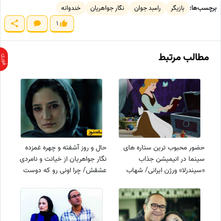
برچسب‌ها:
بازیگر
رامبد جوان
نگار جواهریان
خندوانه
1
مطالب مرتبط
حضور محبوب ترین ستاره های
حال و روز آشفته و چهره غمزده
سینما در انیمیشن جذاب
نگار جواهریان از خیانت و نامردی
«سیندرلا» ورژن ایرانی/ شهاب
عشقش/ چرا اونی رو که دوست
حسینی، نگار جواهریان، مهسا
داره رو نمیبنی؟/سکانس برتر
حجازی، رابعه اسکویی، اکبر عبدی
سریال «وحشی»
و...