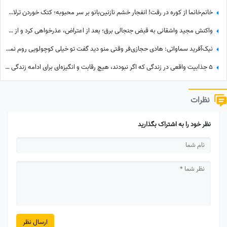
خانم‌خانما از کوره در رفت! انفجار خشم نازنین‌بانو بر سر محبوبه؛ کتک خوردن ترلان پروانه از لاله اسکندری سکانسی که همه انتظارش را می‌کشیدند
واکنش مجید واشقانی به قبض جنجالی برق؛ بعد از اعتراض، عذرخواهی کرد و از شرکت برق تشکر کرد
نیک‌آفرید سماواتی: هادی حجازی‌فر وقتی منو دید گفت تو خیلی کوچولویی روم نمی‌شه عاشقت بشم !
5 جذابیت واقعی در زندگی که اگر نبودند، هیچ رقابت و انگیزه‌ای برای ادامه زندگی وجود نداشت! آخریش از همه مهم‌تره!
نظرات
نظر خود را به اشتراک بگذارید
ارسال نظر