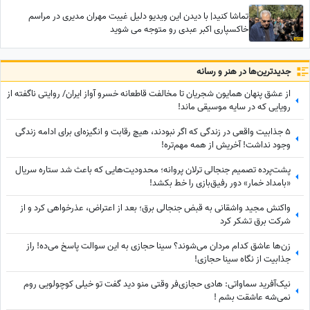
تماشا کنید| با دیدن این ویدیو دلیل غیبت مهران مدیری در مراسم
خاکسپاری اکبر عبدی رو متوجه می شوید
جدید‌ترین‌ها در هنر و رسانه
از عشق پنهان همایون شجریان تا مخالفت قاطعانه خسرو آواز ایران/ روایتی ناگفته از
رویایی که در سایه موسیقی ماند!
5 جذابیت واقعی در زندگی که اگر نبودند، هیچ رقابت و انگیزه‌ای برای ادامه زندگی
وجود نداشت! آخریش از همه مهم‌تره!
پشت‌پرده تصمیم جنجالی ترلان پروانه؛ محدودیت‌هایی که باعث شد ستاره سریال
«بامداد خمار» دور رفیق‌بازی را خط بکشد!
واکنش مجید واشقانی به قبض جنجالی برق؛ بعد از اعتراض، عذرخواهی کرد و از
شرکت برق تشکر کرد
زن‌ها عاشق کدام مردان می‌شوند؟ سینا حجازی به این سوالت پاسخ می‌ده! راز
جذابیت از نگاه سینا حجازی!
نیک‌آفرید سماواتی: هادی حجازی‌فر وقتی منو دید گفت تو خیلی کوچولویی روم
نمی‌شه عاشقت بشم !