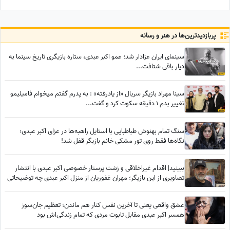
کرد
به تیم بانوان جنگجو پیوست!
پربازدید‌ترین‌ها در هنر و رسانه
سینمای ایران عزادار شد؛ عمو اکبر عبدی، ستاره بازیگری تاریخ سینما به
دیار باقی شتافت...
سینا مهراد بازیگر سریال «از یادرفته» : به پدرم گفتم میخوام فامیلیمو
تغییر بدم 1 دقیقه سکوت کرد و گفت...
سنگ تمام بهنوش طباطبایی با استایل راهبه‌ها در عزای اکبر عبدی؛
نگاه‌ها فقط روی تور مشکی خانم بازیگر قفل شد!
ببینید| اقدام غیراخلاقی و زشت پرستار خصوصی اکبر عبدی با انتشار
تصاویری از این بازیگر؛ مهران غفوریان از منزل اکبر عبدی چه توضیحاتی
داد؟
عشق واقعی یعنی تا آخرین نفس کنار هم ماندن؛ تعظیم جان‌سوز
همسر اکبر عبدی مقابل تابوت مردی که تمام زندگی‌اش بود