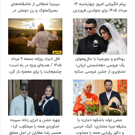
پیام انگیزشی امروز چهارشنبه 14
ببینید| لحظاتی از عاشقانه‌های
مرداد 1405 برای متولدین فروردین
بصیرالملوک و زن دومش در
تا اسفند: اگر می‌خواهیش رهاش
بامداد خمار؛ از مشاعره دلبرانه
نکن + ویدئو
تا....
رونالدو و جورجینا با حال‌وهوای
فال انبیاء روزانه جمعه 9 مرداد
یک عروسی دهه‌شصتی ایرانی؛
1405 / هدیه‌ای ویژه در راه است؛
تصاویری از جشن عروسی ستاره
چشم‌هایت را برای معجزه باز کن،
فوتبال با حضور هالند، امباپه و
دنیا پیامی دارد که قلبت را
مسی که همه را غافلگیر کرد!
خوشحال می‌کند
جشن تولد باشکوه «جان» با
چهره خشن و انرژی زنانه سپیده
سلیقه مینا مختاری؛ کیک خرسی
خداوردی همه را میخکوب کرد؛
و دکور رؤیایی همه را مجذوب
همسر رضا عطاران در اجل معلق