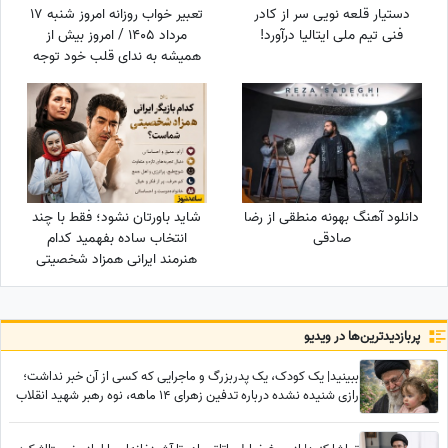
دستیار قلعه نویی سر از کادر
تعبیر خواب روزانه امروز شنبه 17
فنی تیم ملی ایتالیا درآورد!
مرداد 1405 / امروز بیش از
همیشه به ندای قلب خود توجه
کنید؛ پاسخ بسیاری از تردیدها را
خواهید یافت
دانلود آهنگ بهونه منطقی از رضا
شاید باورتان نشود؛ فقط با چند
صادقی
انتخاب ساده بفهمید کدام
هنرمند ایرانی همزاد شخصیتی
شماست! از شوخ‌طبعی نعیمه
نظام‌دوست تا احساسات عمیق
شهاب حسینی؛ شما شبیه
پربازدید‌ترین‌ها در ویدیو
کدام‌یک هستید؟
ببینید| یک کودک، یک پدربزرگ و ماجرایی که کسی از آن خبر نداشت؛
رازی شنیده نشده درباره تدفین زهرای 14 ماهه، نوه رهبر شهید انقلاب
در حرم امام رضا (ع)