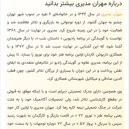
درباره مهران مدیری بیشتر بدانید
مهران مدیری
در سال 1346 و در خانواده‌ای 6 نفره در جنوب شهر تهران
چشم به جهان گشود. از دوره نوجوانی به بازیگری و تئاتر علاقمند شد و
فعالیت خود را در این زمینه شروع کرد. مدیری در نهایت در سال 1368
توانست با گویندگی در برنامه رادیویی « داستان شب »، با دیگر هنرمندان
آشنا شود که این آشنایی در نهایت سبب شد تا در سال 1372 و با
همکاری داریوش کاردان اولین برنامه طنز خود برای نوروز را بسازد. تا پیش
از این برنامه، مدیری علاوه بر گویندگی رادیو در تئاتر‌های متعددی به ایفای
نقش پرداخت و در این دوران با بسیاری از بزرگان تئاتر کشور، چون قطب
الدین صادقی و میکائیل شهرستانی همکاری کرد.
وی همچنین دارای مدرک تحصیلی دیپلم است و با اینکه موفق به قبولی
در مقطع کارشناسی تئاتر شد، ولی تحصیلات آکادمیک خود را به علت
شرکت در جنگ تحمیلی نیمه کاره رها کرد. مهران مدیری با اولین کار خود
یعنی برنامه طنز « نوروز 72 » در قامت بازیگر و کارگردان به شهرت رسید
سپس با سریال « پرواز 57 » در سال 72 دوباره توجهات را به سمت خود