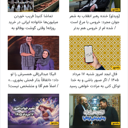
(ویدئو) خنده رهبر انقلاب به شعر
تماشا کنید| فریب خوردن
جوان مجرد: خروس با مرغ است
میلیون‌ها خانواده ایرانی در خرید
/ شده ام از خروس هم بدتر
روزانه! وقتی گوشت بوفالو به
جای گوشت گوساله سر از سفره
مردم درمی‌آورد!
فال ابجد امروز شنبه 17 مرداد
الیکا عبدالرزاقی همسرش را لو
1405 / اگر صبور باشی و به خدا
داد؛ «اتفاقاً بذار فحش بخوری...»
توکل کنی به مرادت خواهی رسید
/ اصلاً هم آقا و متشخص نیست!