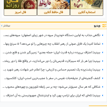
استخاره آنلاین
فال حافظ آنلاین
فال امروز
ویدیو
بیشتر
نگاهی جذاب به اولین دستگاه خودپرداز میوه در شهر زیبای اصفهان؛ میوه‌های بسته بندی شده و خوش‌رنگ فقط با یه کارت کشیدن به دستتون میرسه+ویدیو/ عجب تکنولوژی باحالی😍
تماشا کنید| یک فایل صوتی از رهبر انقلاب چه چیزهایی را لو می‌دهد؟ 5 سرنخ پنهان در یک صدا که چیزی از آن نمی‌دانستید
ببینید| اعتراف بی‌پرده درباره قدرت ایران؛ حمله بعدی= زمین‌گیر شدن و فلج شدن ما!
ببینید| چرا هر بار که سیم‌کارت قدیمی‌تان را دور می‌اندازید، در واقع طلا را دور ریخته‌اید؟
ببینید| پشت‌پرده یک تصمیم حساس و تاریخی؛ چرا اعلام خبر شهادت رهبر شهید به سحر موکول شد؟
کشف گنجینه‌ای از عتیقه‌جات نفیس در سفر با عجیب‌ترین اسنپ ایران؛ کلکسیونی که همه را شگفت‌زده کرد
شکافی که هر سال عمیق‌تر می‌شود؛ چه بر سر رابطه تلویزیون و چهره‌های محبوب آمد؟
ببینید| تله‌ای که ایران برای ترامپ پهن کرد و اینترنشنالِ صهیونیستی به آن اعتراف کرد!