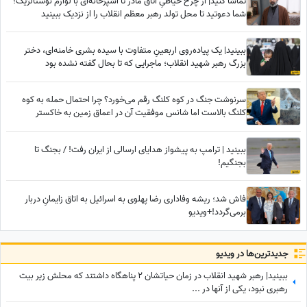
تماشا کنید| از چرخ خیاطیِ اتاق مادر تا آشپزخانه‌ای با لوازم نوستالژیک؛
شما دعوتید تا محل تولد رهبر معظم انقلاب را از نزدیک ببینید
ببینید| یک پیاده‌روی اربعینِ متفاوت با سیده بشری خامنه‌ای، دختر
بزرگ رهبر شهید انقلاب؛ ماجرایی که تا بحال گفته نشده بود
سرنوشت جنگ در کوه کلنگ رقم می‌خورد؟ ‌چرا احتمال حمله به کوه
کلنگ بالاست اما شانس موفقیت آن در اعماق زمین به خاکستر
می‌نشیند؟
ببینید | ترامپ به پیشواز هدایای ارسالی از ایران رفت! / بجنگ تا
بجنگیم!
فاش شد؛ ریشه وفاداری رضا پهلوی به اسرائیل به اتاق زایمانِ دربار
برمی‌گردد!+ویدیو
جدید‌ترین‌ها در ویدیو
ببینید| رهبر شهید انقلاب در زمان حیاتشان 2 پناهگاه داشتند که محلش زیر بیت
رهبری نبود، یکی از آنها در ...