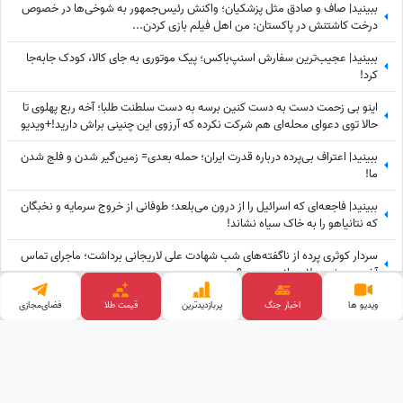
ببینید| صاف و صادق مثل پزشکیان؛ واکنش رئیس‌جمهور به شوخی‌ها در خصوص
درخت کاشتنش در پاکستان: من اهل فیلم بازی کردن...
ببینید| عجیب‌ترین سفارش اسنپ‌باکس؛ پیک موتوری به جای کالا، کودک جابه‌جا
کرد!
اینو بی زحمت دست به دست کنین برسه به دست سلطنت طلبا؛ آخه ربع پهلوی تا
حالا توی دعوای محله‌ای هم شرکت نکرده که آرزوی این چنینی براش دارید!+ویدیو
ببینید| اعتراف بی‌پرده درباره قدرت ایران؛ حمله بعدی= زمین‌گیر شدن و فلج شدن
ما!
ببینید| فاجعه‌ای که اسرائیل را از درون می‌بلعد؛ طوفانی از خروج سرمایه و نخبگان
که نتانیاهو را به خاک سیاه نشاند!
سردار کوثری پرده از ناگفته‌های شب شهادت علی لاریجانی برداشت؛ ماجرای تماس
آخر پسر شهید لاریجانی چه بود؟
پشیمانی مداح معروف از کاری که با لاریجانی در راهپیمایی اربعین کرد: کاش این کار
ویدیو ها
اخبار جنگ
پربازدید‌ترین
قیمت طلا
فضای‌مجازی
را نمی‌کردم
وب گردی
تبلیغات هدفمند
آهنگ جدید
قیمت ارز دیجیتال
کلینیک زیبایی
قیمت گوشی