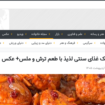
هنر و رسانه
علم و فناوری
بازار
مجله خانواده
ویدیو
عکس
اده
سرگرمی
فرهنگ و هنر
دنیای مد و زیبایی
دنیای ورزش
دی
یک غذای سنتی لذیذ با طعم ترش و ملس+ عکس