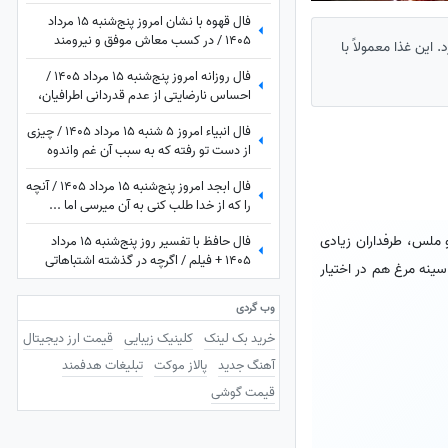
فال قهوه با نشان امروز پنج‌شنبه 15 مرداد
1405 / در کسب معاش موفق و نیرومند
این غذا معمولاً با
هستید و بر دشمنان غلبه می‌کنید مخصوصا
فال روزانه امروز پنج‌شنبه 15 مرداد 1405 /
بر ...
احساس نارضایتی از عدم قدردانی اطرافیان،
امری طبیعی است، اما ...
فال انبیاء امروز 5 شنبه 15 مرداد 1405 / چیزی
از دست تو رفته که به سبب آن غم واندوه
می‌خوری، اما ...
فال ابجد امروز پنج‌شنبه 15 مرداد 1405 / آنچه
را که از خدا طلب کنی به آن میرسی اما ...
 ملس، طرفداران زیادی
فال حافظ با تفسیر روز پنج‌شنبه 15 مرداد
1405 + فیلم / اگرچه در گذشته اشتباهاتی
سینه مرغ هم در اختیار
انجام داده اید اما به زودی دوران غم و اندوه
تمام می شود
وب گردی
خرید بک لینک
کلینیک زیبایی
قیمت ارز دیجیتال
آهنگ جدید
پالاز موکت
تبلیغات هدفمند
قیمت گوشی