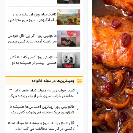
راز بزرگ را از تو پنهان کرده؛ شاید
همین روزها غافلگیرت کند
کائنات پیام ویژه ای برات داره /
پیام انگیزشی امروز برای متولدین
فروردین تا اسفند | متن‌های
امیدبخش و انرژی مثبت برای
طالع‌بینی روز؛ اگر این فال خودش
شروع یک روز عالی / پیام
سر راهت آمده، شاید قلبی همین
انگیزشی امروز جمعه 9 مرداد
حالا به خاطر تو بی‌قرار شده باشد؛
1405 + ویدئو
نیت کن، چیزی که قرار است
طالع‌بینی روز؛ کسی که دلتنگش
بشنوی، اشکت را در می‌آورد /
هستی، بیشتر از همیشه به تو
پنج‌شنبه 8 مرداد 1405
فکر می‌کند؛ امشب ممکنه خبری
برسه که مدت‌هاست در قلبت جا
دارد
جدید‌ترین‌ها در مجله خانواده
تعبیر خواب روزانه؛ متولد کدام ماهی؟ این 3
نشانه در خواب امروز، خبر از یک رویداد بزرگ
می‌دهند! / پنج‌شنبه 15 مرداد 1405
طالع‌بینی روز؛ زیباترین احساس‌ها همیشه با
اتفاق‌های بزرگ ساخته نمی‌شوند؛ گاهی یک
نگاه یا یک توجه کوتاه می‌تواند یک روز
فال شمع روزانه امروز پنج‌شنبه 15 مرداد 1405
معمولی را به خاطره‌ای خاص تبدیل کند /
/ کسی در کار شما مخالفت می کند، اما ...
پنج‌شنبه 15 مرداد 1405