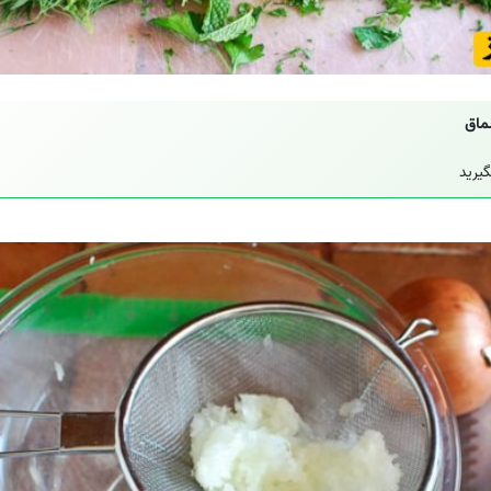
ماق
گیرید