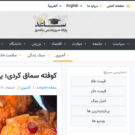
صفحه اصلی
●
درباره ما
●
English
●
العربية
سیاست
جامعه
حوادث
اقتصاد
ورزش
دانشگاه
آشپزی
سبک زندگی
سلامت خانو
دسترسی سریع:
کوفته سماق کردی؛ 
قیمت طلا
مجله خانواده
آشپزی
جمعه، 18 اردیبهشت 1405
قیمت دلار
اخبار جنگ
پربازدید‌ترین ها
ویدیو ها