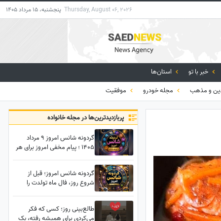
Thursday, August 06, 2026
پنجشنبه، 15 مرداد 1405
خبر با تو
استان‌ها
ن و مذهب
مجله خودرو
موفقیت
پربازدید‌ترین‌ها در مجله خانواده
گردونه شانس امروز 9 مرداد
1405 ؛ پیام مخفی امروز برای هر
ماه فاش شد؛ ببین جهان چه
پیامی برات داره
گردونه شانس امروز؛ قبل از
شروع روز، فال ماه تولدت را
بخوان؛ شاید امروز روز
سرنوشت‌سازی باشد
طالع‌بینی روز؛ کسی که فکر
می‌کردی برای همیشه رفته، یک