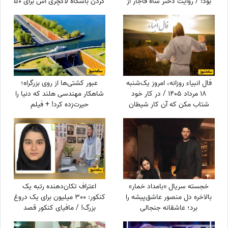
بود! / روایت دختر شاه قاجار از
کردن باشگاه لاکچری اش برای 50
لایه‌های پنهان حرمسرای شاهی
سال به بالا حماسه آفرید +فیلم/
عجب استایلی داری آقا محتشم
خودت یک پا هادی چوپان هستی
فال انبیاء روزانه، امروز یک‌شنبه
عبور کشتی‌ها از روی بزرگراه؛
18 مرداد 1405 / در کار خود
شاهکار مهندسی هلند که دنیا را
شتاب مکن که آن کار شیطان
حیرت‌زده کرد! + فیلم
است و عاقبت پشیمان خواهی
شد، اما ...
خجسته سریال «بامداد خمار»
اعتراف تکان‌دهنده رتبه یک
بالاخره دل منصور عاشق‌پیشه را
کنکور: 300 میلیون برای یک دروغ
برد؛ عاشقانه جنجالی
بزرگ! / مافیای کنکور قصد
عموزاده‌های چشم‌رنگی که ارزش
داشت...