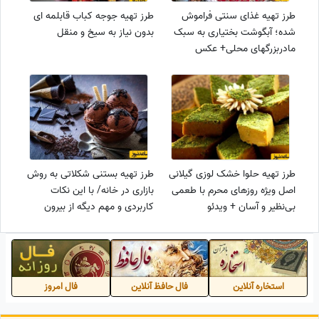
طرز تهیه غذای سنتی فراموش
طرز تهیه جوجه کباب قابلمه ای
شده؛ آبگوشت بختیاری به سبک
بدون نیاز به سیخ و منقل
مادربزرگهای محلی+ عکس
طرز تهیه حلوا خشک لوزی گیلانی
طرز تهیه بستنی شکلاتی به روش
اصل ویژه روزهای محرم با طعمی
بازاری در خانه/ با این نکات
بی‌نظیر و آسان + ویدئو
کاربردی و مهم دیگه از بیرون
بستنی نمیخری
استخاره آنلاین
فال حافظ آنلاین
فال امروز