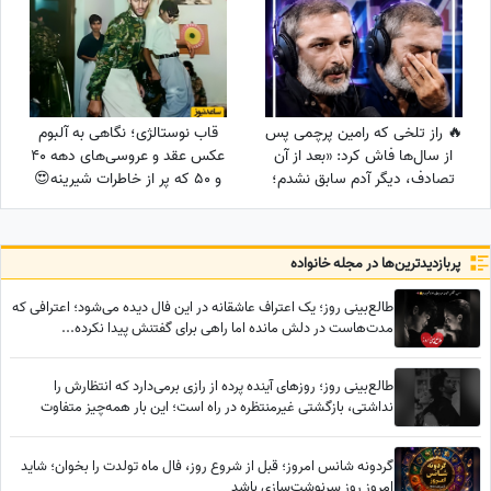
دیدن داره
🔥 راز تلخی که رامین پرچمی پس
قاب نوستالژی؛ نگاهی به آلبوم
از سال‌ها فاش کرد: «بعد از آن
عکس عقد و عروسی‌های دهه 40
تصادف، دیگر آدم سابق نشدم؛
و 50 که پر از خاطرات شیرینه😍
رابطه خوبی با پدر و مادرم
نداشتم و چموش بودم...»
پربازدید‌ترین‌ها در مجله خانواده
طالع‌بینی روز؛ یک اعتراف عاشقانه در این فال دیده می‌شود؛ اعترافی که
مدت‌هاست در دلش مانده اما راهی برای گفتنش پیدا نکرده...
طالع‌بینی روز؛ روزهای آینده پرده از رازی برمی‌دارد که انتظارش را
نداشتی، بازگشتی غیرمنتظره در راه است؛ این بار همه‌چیز متفاوت
خواهد بود
گردونه شانس امروز؛ قبل از شروع روز، فال ماه تولدت را بخوان؛ شاید
امروز روز سرنوشت‌سازی باشد