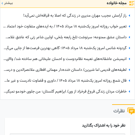
مجله خانواده
بیشتر
راز آرامش عجیب مهران مدیری در زندگی که اصلا به قیافه‌اش نمی‌آید!
تعبیر خواب روزانه امروز یک‌شنبه 18 مرداد 1405 / به ایده‌های متفاوت خود اعتماد کنید؛ شاید همان فکری که ساده به نظر می‌رسد، ارزش بیشتری داشته باشد
داستان عشق ممنوعه؛ سرنوشت تلخ رابعه بلخی، اولین شاعر زنی که عاشق غلامش شد اما به دست برادرش کشته شد! و اشعاری که با خون نوشته شد
گردونه شانس امروز یک‌شنبه 18 مرداد 1405؛ گاهی بهترین فرصت‌ها از جایی می‌آیند که انتظارش را نداری
انیمیشن عاشقانه‌های نعیمه نظام‌دوست و احسان علیخانی هم ساخته شد/ وااای از دست نعیمه و خنده‌هاش🤣
لطیفه‌های قدیمی اما شیرین/ داستان خنده‌دار مهمانی افطاری ملانصرالدین و درسی که به میزبان پررو داد😄
فال شمع روزانه امروز یک‌شنبه 18 مرداد 1405 / داوری و قضاوت نادرست و غیر عادلانه‌ای درباره شما می‌شود، اما ...
خاطرات مردان زندگی فروغ فرخزاد از وی/ ابراهیم گلستان؛ من جلوی خودمو نمیگیرم، فروغ.. / حسین منصوری؛ من فکر میکردم که فروغ بیماری داره و گریه میکنه..
نظرات
نظر خود را به اشتراک بگذارید