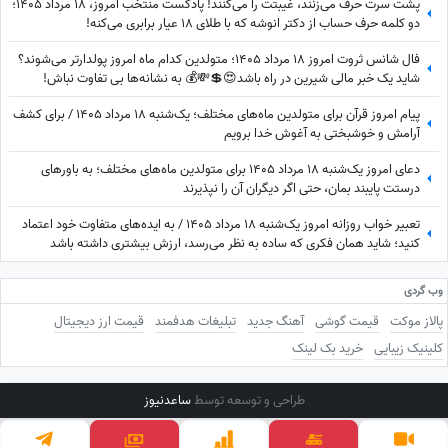
پشت سرت حرف می‌زنند، غیبتت را می‌کنند! پادکست منتخب امروز، 18 مرداد 1405؛
دو کلمه حرف حساب از دکتر انوشه که با طلای 18 عیار برابری می‌کنه!
فال شانس ثروت امروز 18 مرداد 1405؛ متولدین کدام ماه امروز پولدارتر می‌شوند؟
شاید یک خبر مالی شیرین در راه باشد😍💲💸💰 به نشانه‌ها بی تفاوت نباش!
پیام امروز قرآن برای متولدین ماه‌های مختلف؛ یک‌شنبه 18 مرداد 1405 / برای کشف
آرامش و خوشبختی به آغوش خدا برویم
دعای امروز یک‌شنبه 18 مرداد 1405 برای متولدین ماه‌های مختلف؛ به باورهای
درستت پایبند بمان، حتی اگر دیگران آن را نپذیرند
تعبیر خواب روزانه امروز یک‌شنبه 18 مرداد 1405 / به ایده‌های متفاوت خود اعتماد
کنید؛ شاید همان فکری که ساده به نظر می‌رسد، ارزش بیشتری داشته باشد
وب گردی
پالاز موکت
قیمت گوشی
آهنگ جدید
تبلیغات هدفمند
قیمت ارز دیجیتال
کلینیک زیبایی
خرید بک لینک
طراحی و توسعه توسط
ساعدنیوز