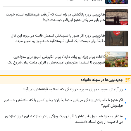
طالع‌بینی روز؛ بازگشتی در راه است که آن‌قدر غیرمنتظره است، خودت
هم باور نمی‌کنی هنوز این‌قدر دوستت دارد!
طالع‌بینی روز؛ اگر هنوز با شنیدنش اسمش قلبت می‌لرزه، این فال
دقیقاً برای توست؛ یک اتفاق غیرمنتظره همه چیز رو تغییر میده
کائنات پیام ویژه ای برات داره / پیام انگیزشی امروز برای متولدین
فروردین تا اسفند | متن‌های امیدبخش و انرژی مثبت برای شروع یک
روز عالی / پیام انگیزشی امروز جمعه 9 مرداد 1405 + ویدئو
جدید‌ترین‌ها در مجله خانواده
راز آرامش عجیب مهران مدیری در زندگی که اصلا به قیافه‌اش نمی‌آید!
اگر هنوز با خاطراتش زندگی می‌کنی حتما بخوان: چطور کسی را که عاشقش هستیم
فراموش کنیم؟
منتظر معجزه شب اول قبر نباش! اگر این یک ویژگی را در نمازت نداری / راز نمازهای
بی‌خاصیت از زبان استاد دانشمند