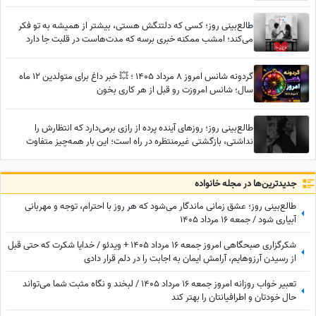
روز عالی / پیام انگیزشی امروز جمعه 9 مرداد 1405 + ویدئو
طالع‌بینی روز؛ کسی که دلتنگش هستی، بیشتر از همیشه به تو فکر
می‌کند؛ امشب ممکنه خبری برسه که مدت‌هاست در قلبت جا دارد
گردونه شانس امروز 8 مرداد 1405 ؛ 💥 خبر داغ برای متولدین 12 ماه
سال؛ شانس امروزت رو قبل از هر کاری بخون
طالع‌بینی روز؛ روزهای آینده پرده از رازی برمی‌دارد که انتظارش را
نداشتی، بازگشتی غیرمنتظره در راه است؛ این بار همه‌چیز متفاوت
خواهد بود
جدید‌ترین‌ها در مجله خانواده
طالع‌بینی روز؛ عشق زمانی ماندگار می‌شود که هر روز با احترام، توجه و مهربانی
آبیاری شود / جمعه 16 مرداد 1405
شکرگزاری صبحگاهی امروز جمعه 16 مرداد 1405 + ویدئو / خدایا شکرت که حتی قبل
از رسیدن آرزوهایم، آرامشِ ایمان به اجابت را در دلم قرار دادی
تعبیر خواب روزانه امروز جمعه 16 مرداد 1405 / لبخند و نگاه مثبت شما می‌تواند
حال خودتان و اطرافیانتان را بهتر کند