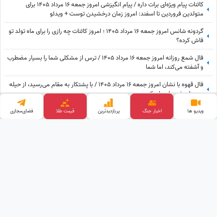
کائنات پیام ویژه‌ای برات داره / پیام انگیزشی امروز جمعه 16 مرداد 1405 برای
متولدین فروردین تا اسفند: امروز زمان درخشیدن توست + ویدئو
گردونه شانس امروز جمعه 16 مرداد 1405 ؛ امروز کائنات چه رازی را برای ماه تولد تو
فاش کرده؟
فال شمع روزانه امروز جمعه 16 مرداد 1405 / ترس از مشکلی شما را بسیار مضطرب
و آشفته می‌کند، اما شما
فال قهوه با نشان امروز جمعه 16 مرداد 1405 / با پشتکار به مقام می‌رسید، از حیله
دوستان خود را پنهان کنید
فال روزانه امروز جمعه 16 مرداد 1405 / اطرافیان قدر شما را نمی‌دانند و به اندازه
ویدیو ها
اخبار جنگ
پربازدید‌ترین
قیمت طلا
فضای‌مجازی
کافی به شما ارزش نمی‌دهند، اما به زودی متوجه می‌شوید که ...
وب گردی
پالاز موکت
قیمت ارز دیجیتال
خرید بک لینک
تبلیغات هدفمند
قیمت گوشی
آهنگ جدید
کلینیک زیبایی
طراحی و توسعه توسط
ساعدنیوز