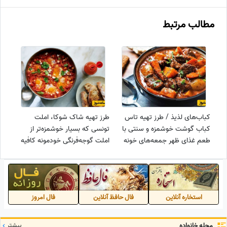
مطالب مرتبط
کباب‌های لذیذ / طرز تهیه تاس
طرز تهیه شاک شوکا، املت
کباب گوشت خوشمزه و سنتی با
تونسی که بسیار خوشمزه‌تر از
طعم غذای ظهر جمعه‌های خونه
املت گوجه‌فرنگی خودمونه کافیه
مامان بزرگ + ویدئو
یکبار امتحانش کنی +ویدئو
استخاره آنلاین
فال حافظ آنلاین
فال امروز
مجله خانواده
بیشتر