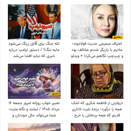
همیشه سنگ در دستانم بود تا از
گوسفندان مراقبت کنم
اعتراف صمیمی حدیث فولادوند؛
تله جنگ برای آقای زرنگ می‌شود
مادرم با بازیگر شدنم مخالف بود
مایه ننگ؟ / دستور ترامپ درباره
و چپ‌چپ نگاهم می‌کرد! + ویدئو
خبری که نباید افشا می‌شد
«روایتی از فاطمه شکری که اشک
تعبیر خواب روزانه امروز جمعه 16
همه را درآورد؛ برنده بلیت لاتاری
مرداد 1405 / لبخند و نگاه مثبت
قدیم که همه برده‌اش را خرج
شما می‌تواند حال خودتان و
دیگران کرد، اکنون بی‌مهری
اطرافیانتان را بهتر کند
می‌بیند!»