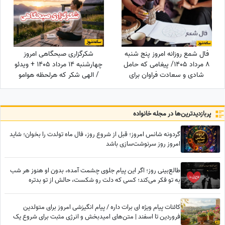
فال شمع روزانه امروز پنج شنبه
شکرگزاری صبحگاهی امروز
8 مرداد 1405/ پیغامی که حامل
چهارشنبه 14 مرداد 1405 + ویدئو
شادی و سعادت فراوان برای
/ الهی شکر که هرلحظه هوامو
شماست ، به شما خواهد رسید
داشتی؛ حتی لحظاتی که خودم
خودمو فراموش کرده بودم
پربازدید‌ترین‌ها در مجله خانواده
گردونه شانس امروز؛ قبل از شروع روز، فال ماه تولدت را بخوان؛ شاید
امروز روز سرنوشت‌سازی باشد
طالع‌بینی روز؛ اگر این پیام جلوی چشمت آمده، بدون او هنوز هر شب
به تو فکر می‌کند؛ کسی که دلت رو شکست، حالش از تو بدتره
کائنات پیام ویژه ای برات داره / پیام انگیزشی امروز برای متولدین
فروردین تا اسفند | متن‌های امیدبخش و انرژی مثبت برای شروع یک