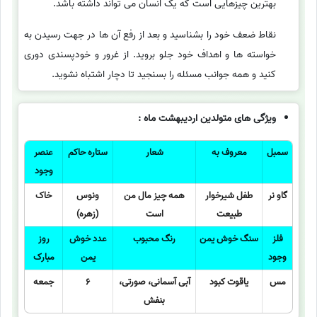
بهترین چیزهایی است که یک انسان می تواند داشته باشد.
نقاط ضعف خود را بشناسید و بعد از رفع آن ها در جهت رسیدن به
خواسته ها و اهداف خود جلو بروید. از غرور و خودپسندی دوری
کنید و همه جوانب مسئله را بسنجید تا دچار اشتباه نشوید.
ویژگی های متولدین اردیبهشت ماه :
سمبل
معروف به
شعار
ستاره حاکم
عنصر
وجود
گاو نر
طفل شیرخوار
همه چیز مال من
ونوس
خاک
طبیعت
است
(زهره)
فلز
سنگ خوش یمن
رنگ محبوب
عدد خوش
روز
وجود
یمن
مبارک
مس
یاقوت کبود
آبی آسمانی، صورتی،
6
جمعه
بنفش