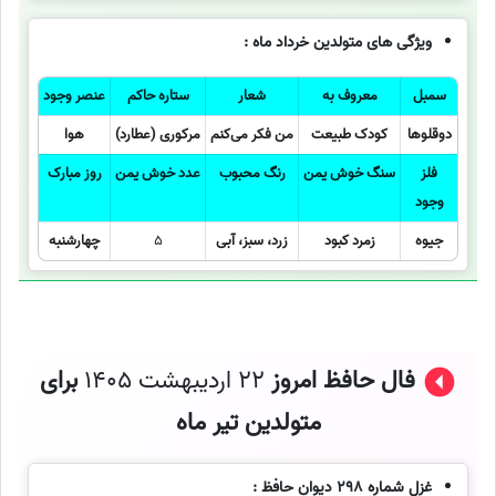
ویژگی های متولدین خرداد ماه :
سمبل
معروف به
شعار
ستاره حاکم
عنصر وجود
دوقلوها
کودک طبیعت
من فکر می‌کنم
مرکوری (عطارد)
هوا
فلز
سنگ خوش یمن
رنگ محبوب
عدد خوش یمن
روز مبارک
وجود
جیوه
زمرد کبود
زرد، سبز، آبی
5
چهارشنبه
فال حافظ امروز
22 اردیبهشت 1405
برای
متولدین تیر ماه
غزل شماره 298 دیوان حافظ :