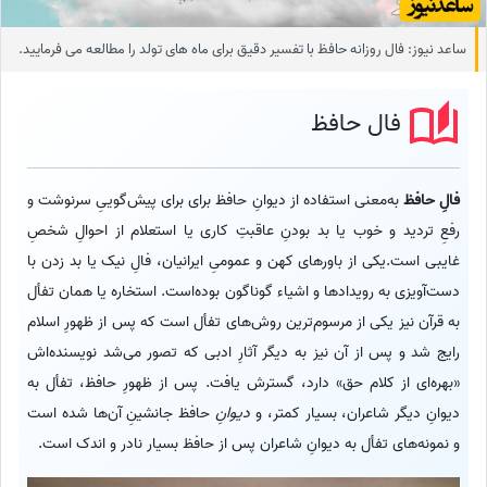
ساعد نیوز: فال روزانه حافظ با تفسیر دقیق برای ماه های تولد را مطالعه می فرمایید.
فال حافظ
فالِ حافظ
به‌معنی استفاده از دیوانِ حافظ برای برای پیش‌گوییِ سرنوشت و
رفعِ تردید و خوب یا بد بودنِ عاقبتِ کاری یا استعلام از احوالِ شخصِ
غایبی است.یکی از باورهای کهن و عمومیِ ایرانیان، فالِ نیک یا بد زدن با
دست‌آویزی به رویدادها و اشیاء گوناگون بوده‌است. استخاره یا همان تفأل
به قرآن نیز یکی از مرسوم‌ترین روش‌های تفأل است که پس از ظهورِ اسلام
رایج شد و پس از آن نیز به دیگر آثارِ ادبی که تصور می‌شد نویسنده‌اش
«بهره‌ای از کلام حق» دارد، گسترش یافت. پس از ظهورِ حافظ، تفأل به
دیوانِ دیگر شاعران، بسیار کمتر، و
دیوانِ
حافظ جانشینِ آن‌ها شده است
و نمونه‌های تفأل به دیوانِ شاعران پس از حافظ بسیار نادر و اندک است.