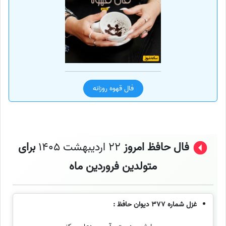
فال قهوه روزانه
فال حافظ امروز
22 اردیبهشت 1405
برای
متولدین فروردین ماه
غزل شماره 377 دیوان حافظ :