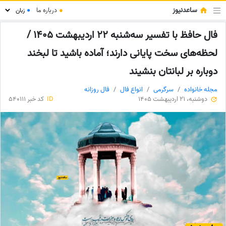
ساعدنیوز
●
درباره ما
●
فال حافظ با تفسیر سه‌شنبه 22 اردیبهشت 1405 /
لحظه‌های سخت پایانی دارند؛ آماده باشید تا لبخند
دوباره بر لبانتان بنشیند
مجله خانواده
سرگرمی
انواع فال
فال روزانه
دوشنبه، 21 اردیبهشت 1405
ID
کد خبر 540111