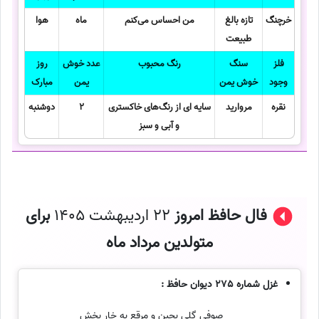
خرچنگ
تازه بالغ
من احساس می‌کنم
ماه
هوا
طبیعت
فلز
سنگ
رنگ محبوب
عدد خوش
روز
وجود
خوش یمن
یمن
مبارک
نقره
مروارید
سایه ای از رنگ‌های خاکستری
2
دوشنبه
و آبی و سبز
فال حافظ امروز
22 اردیبهشت 1405
برای
متولدین مرداد ماه
غزل شماره 275 دیوان حافظ :
صوفی گلی بچین و مرقع به خار بخش