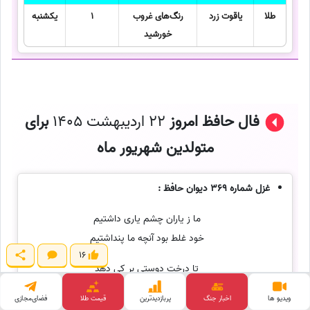
طلا
یاقوت زرد
رنگ‌های غروب
1
یکشنبه
خورشید
فال حافظ امروز
22 اردیبهشت 1405
برای
متولدین شهریور ماه
غزل شماره 369 دیوان حافظ :
ما ز یاران چشم یاری داشتیم
خود غلط بود آنچه ما پنداشتیم
16
تا درخت دوستی بر کی دهد
حالیا رفتیم و تخمی کاشتیم
ویدیو ها
اخبار جنگ
پربازدید‌ترین
قیمت طلا
فضای‌مجازی