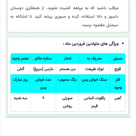
مراقب باشید که به بیراهه کشیده نشوید، از همفکری دوستان
دلسوز و دانا استفاده کرده و صبوری پیشه کنید تا انشالله به
سرمنزل مقصود برسید.
ویژگی های متولدین فروردین ماه :
سمبل
معروف به
شعار
ستاره حاکم
عنصر وجود
قوچ
نوزاد طبیعت
من هستم
مارس (مریخ)
آتش
فلز
سنگ خوش یمن
رنگ محبوب
عدد خوش
روز مبارک
وجود
یمن
آهن
یاقوت، الماس
صورتی
9
سه شنبه
قرمز
روشن