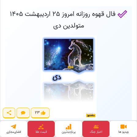
فال قهوه روزانه امروز 25 اردیبهشت 1405
متولدین دی
23
اژدها : با بزرگان و صاحب منصبان و یا با افراد صاحب جاه و مقام ارتباط حاصل
ویدیو ها
اخبار جنگ
پربازدید‌ترین
قیمت طلا
فضای‌مجازی