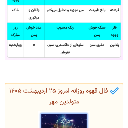
وجود
فرشته
بالغ طبیعت
من تجزیه و تحلیل می‌کنم
ولکان و
خاک
مرکوری
فلز
سنگ خوش
رنگ محبوب
عدد خوش
روز
وجود
یمن
یمن
مبارک
پلاتین
عقیق سبز
سایه‌ای از خاکستری، سبز،
5
چهارشنبه
نقره‌ای
فال قهوه روزانه امروز 25 اردیبهشت 1405
متولدین مهر