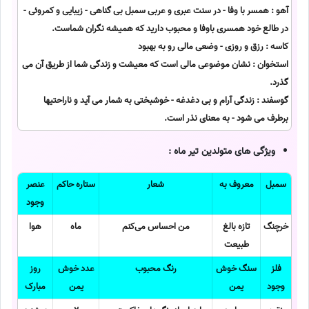
آهو : همسر با وفا - در سنت عبری و عربی سمبل بی گناهی - زیبایی و کمروئی -
در طالع خود همسری باوفا و محبوب دارید که همیشه نگران شماست.
کاسه : رزق و روزی - وضعی مالی رو به بهبود
استخوان : نشان موضوعی مالی است که معیشت و زندگی شما از طریق آن می
گذرد.
گوسفند : زندگی آرام و بی دغدغه - خوشبختی به شمار می آید و ناراحتیها
برطرف می شود - به معنای نذر است.
ویژگی های متولدین تیر ماه :
سمبل
معروف به
شعار
ستاره حاکم
عنصر
وجود
خرچنگ
تازه بالغ
من احساس می‌کنم
ماه
هوا
طبیعت
فلز
سنگ خوش
رنگ محبوب
عدد خوش
روز
وجود
یمن
یمن
مبارک