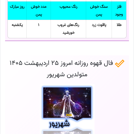
فلز
سنگ خوش
رنگ محبوب
عدد خوش
روز مبارک
وجود
یمن
یمن
طلا
یاقوت زرد
رنگ‌های غروب
1
یکشنبه
خورشید
فال قهوه روزانه امروز 25 اردیبهشت 1405
متولدین شهریور