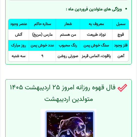
ویژگی های متولدین فروردین ماه :
سمبل
معروف به
شعار
ستاره حاکم
عنصر وجود
قوچ
نوزاد طبیعت
من هستم
مارس (مریخ)
آتش
فلز وجود
سنگ خوش یمن
رنگ محبوب
عدد خوش یمن
روز مبارک
آهن
یاقوت، الماس قرمز
صورتی روشن
9
سه شنبه
فال قهوه روزانه امروز 25 اردیبهشت 1405
متولدین اردیبهشت