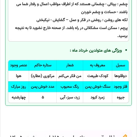
چشم : بینائی - چشمانی هستند که از اطراف مواظب اعمال و رفتار شما می
باشند - حسادت و چشم خوردن
لکه های روشن : روشنی در فکر و عمل – گشایش - نیکبختی
پرچم : ممکن است مشکلاتی در راه باشد. از صحنه خارج نشوید تا به نتیجه
برسید.
ویژگی های متولدین خرداد ماه :
سمبل
معروف به
شعار
ستاره حاکم
عنصر وجود
دوقلوها
کودک طبیعت
من فکر می‌کنم
مرکوری (عطارد)
هوا
فلز وجود
سنگ خوش یمن
رنگ محبوب
عدد خوش یمن
روز مبارک
جیوه
زمرد کبود
زرد، سبز، آبی
5
چهارشنبه