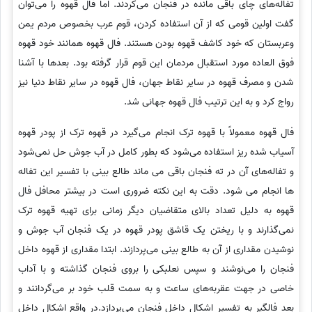
تفاله‌های چای باقی مانده در فنجان می‌کردند. اما فال قهوه را می‌توان
گفت اولین قومی که از آن استفاده کردن، قوم عرب بخصوص مردم یمن
وعربستان که خود کاشف قهوه بودن هستند. فال قهوه همانند خود قهوه
فوق العاده مورد استقبال مردمان این قوم قرار گرفته بود. بعدها با آشنا
شدن و مصرف قهوه در سایر نقاط جهان، فال قهوه در سایر نقاط دنیا نیز
رواج کرد و به این ترتیب فال قهوه جهانی شد.
فال قهوه معمولاً با قهوه ترک انجام می‌گیرد در قهوه ترک از پودر قهوه
آسیاب شده ریز استفاده می‌شود که بطور کامل در آب جوش حل نمی‌شود
و تفاله‌های آن در ته فنجان باقی می ماند طالع بینی با تفسیر این تفاله
ها انجام می شود. دقت به این نکته ضروری است در بیشتر محافل فال
قهوه به دلیل تعداد بالای متقاضیان دیگر زمانی برای تهیه قهوه ترک
نمی‌گذارند و با ریختن یک قاشق پودر قهوه در یک فنجان آب جوش و
نوشیدن مقداری از آن به طالع بینی می‌پردازند. ابتدا مقداری از قهوه داخل
فنجان را می‌نوشند و سپس نعلبکی را بروی فنجان گذاشته و با آداب
خاصی در جهت عقربه‌های ساعت و به سمت قلب خود بر می‌گردانند و
بعد فالگیر به تفسیر اشکال داخل فنجان می‌پردازد.در واقع اشکال داخل