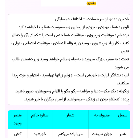
باد برن : دعوا از سر حسادت – اختلاف همسایگی
قرص : شفا - بهبودی - بزودی از بیماری و مسمومیت شفا پیدا خواهید کرد.
نرده بام : موفقیت و پیروزی - موفقیت شما حتمی است با شکیبائی آن را دنبال
کنید - کار زیاد و پیشروی - رسیدن به رفاه اقتصادی - موفقیت اجتماعی - ترقی -
تغییر
تخت : به سفری بزرگ میروید و به جاه و مقام خواهد رسید و بر دشمنان غالب
می شوید.
لب : نشانگر قرابت و خویشی است - از زخم زبانها نهراسید - احترام و عزت پیدا
میکنید.
زنگوله : بگو مگو - دعوا و مرافعه - بگو مگو با اقوام و خویشان، صبور باشید.
پرده : کنجکاو بودن در زندگی - میخواهید از اسرار دیگران با خبر شوید.
سمبل
معروف به
شعار
ستاره حاکم
عنصر
وجود
شیر
جوان طبیعت
من اراده می‌کنم
خورشید
آتش