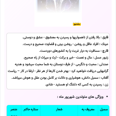
قایق : بالا رفتن از ناهمواریها و رسیدن به معشوق - عشق و دوستی.
عینک : افراد عاقل و روشن - روشن بینی و قضاوت صحیح و درست.
قارچ : مسافرت به دیار غربت یا به کشورهای دوردست.
زنبور عسل : مال و نعمت - خیر و برکت - ارث و میراث از راه صحیح.
صندلی : محبت و دلگرمی - از طرف دوستان به شما محبت میشود و هدیه
گرانبهایی دریافت خواهید کرد - بهتر شدن کارها از هر نظر - ارتقا در کار – ریاست
آفتاب : سمبل دانش، هوشیاری و دلالت بر کامل بودن عقل و هوش میباشد.
زن : رسیدن به کسی که دلتنگ او هستید - شادی
ویژگی های متولدین شهریور ماه :
سمبل
معروف به
شعار
ستاره حاکم
عنصر