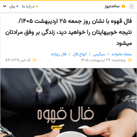
ساعدنیوز
●
درباره ما
●
فال قهوه با نشان روز جمعه 25 اردیبهشت 1405/
نتیجه خوبیهایتان را خواهید دید، زندگی بر وفق مرادتان
میشود
مجله خانواده
سرگرمی
انواع فال
فال روزانه
پنجشنبه، 24 اردیبهشت 1405
ID
کد خبر 540735