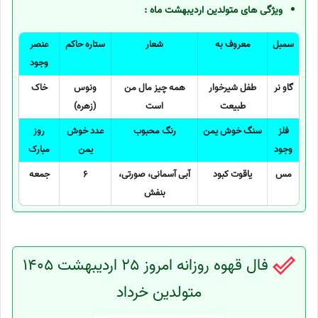
ویژگی های متولدین اردیبهشت ماه :
سمبل
معروف به
شعار
ستاره حاکم
عنصر
وجود
گاو نر
طفل شیرخوار
همه چیز مال من
ونوس
خاک
طبیعت
است
(زهره)
فلز
سنگ خوش یمن
رنگ محبوب
عدد خوش
روز
وجود
یمن
مبارک
مس
یاقوت کبود
آبی آسمانی، صورتی،
6
جمعه
بنفش
فال قهوه روزانه امروز 25 اردیبهشت 1405
متولدین خرداد