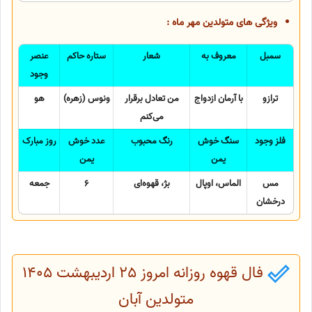
ویژگی های متولدین مهر ماه :
سمبل
معروف به
شعار
ستاره حاکم
عنصر
وجود
ترازو
با آرمان ازدواج
من تعادل برقرار
ونوس (زهره)
هو
می‌کنم
فلز وجود
سنگ خوش
رنگ محبوب
عدد خوش
روز مبارک
یمن
یمن
مس
الماس، اوپال
بژ، قهوه‌ای
6
جمعه
درخشان
فال قهوه روزانه امروز 25 اردیبهشت 1405
متولدین آبان