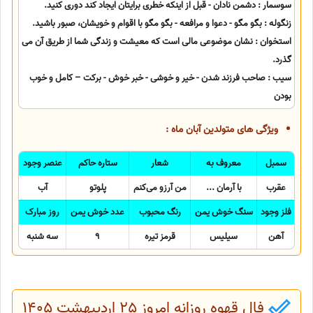
سوسمار : دشمن نادان - قبل از اینکه خطری برایتان ایجاد کند دوری کنید.
زنگوله : بگو مگو - دعوا و مرافعه - بگو مگو با اقوام و خویشان، صبور باشید.
استخوان : نشان موضوعی مالی است که معیشت و زندگی شما از طریق آن می
گذرد.
سیب : صاحب فرزند شدن - خیر و خوشی - خبر خوش - برکت – کامل و خوب
بودن
ویژگی های متولدین آبان ماه :
سمبل
معروف به
شعار
ستاره حاکم
عنصر وجود
عقرب
با آرمان ...
من آرزو می‌کنم
پلوتو
آب
فلز وجود
سنگ خوش یمن
رنگ محبوب
عدد خوش یمن
روز مبارک
آهن
سیلیس
قرمز تیره
9
سه شنبه
فال قهوه روزانه امروز 25 اردیبهشت 1405