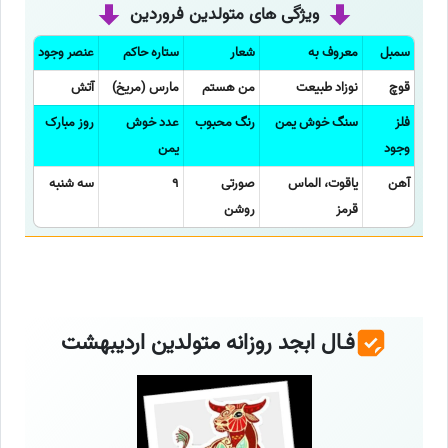
ویژگی های متولدین فروردین
سمبل
معروف به
شعار
ستاره حاکم
عنصر وجود
قوچ
نوزاد طبیعت
من هستم
مارس (مریخ)
آتش
فلز
سنگ خوش یمن
رنگ محبوب
عدد خوش
روز مبارک
وجود
یمن
آهن
یاقوت، الماس
صورتی
9
سه شنبه
قرمز
روشن
فـال ابجد روزانه متولدین اردیبهشت