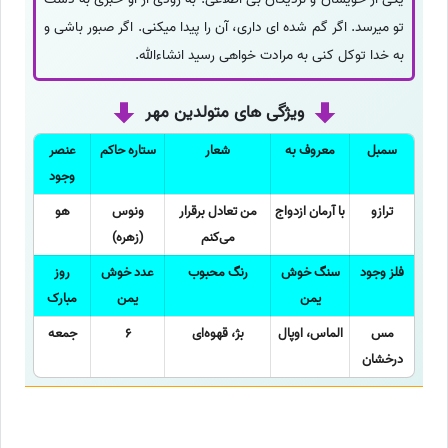
تو میرسد. اگر گم شده ای داری، آن را پیدا میکنی. اگر صبور باشی و
به خدا توکل کنی به مرادت خواهی رسید انشاءالله.
ویژگی های متولدین مهر
سمبل
معروف به
شعار
ستاره حاکم
عنصر
وجود
ترازو
با آرمان ازدواج
من تعادل برقرار
ونوس
هو
می‌کنم
(زهره)
فلز وجود
سنگ خوش
رنگ محبوب
عدد خوش
روز
یمن
یمن
مبارک
مس
الماس، اوپال
بژ، قهوه‌ای
6
جمعه
درخشان