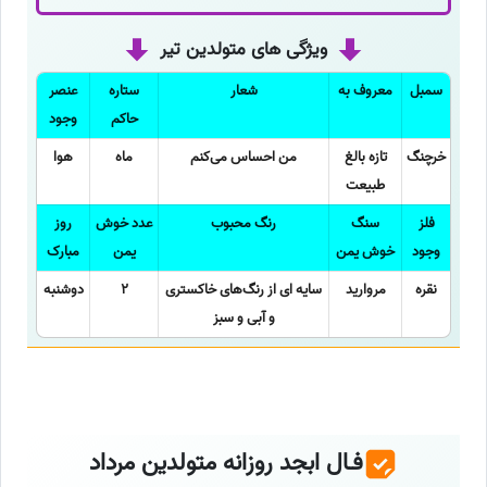
ویژگی های متولدین تیر
سمبل
معروف به
شعار
ستاره
عنصر
حاکم
وجود
خرچنگ
تازه بالغ
من احساس می‌کنم
ماه
هوا
طبیعت
فلز
سنگ
رنگ محبوب
عدد خوش
روز
وجود
خوش یمن
یمن
مبارک
نقره
مروارید
سایه ای از رنگ‌های خاکستری
2
دوشنبه
و آبی و سبز
فـال ابجد روزانه متولدین مرداد