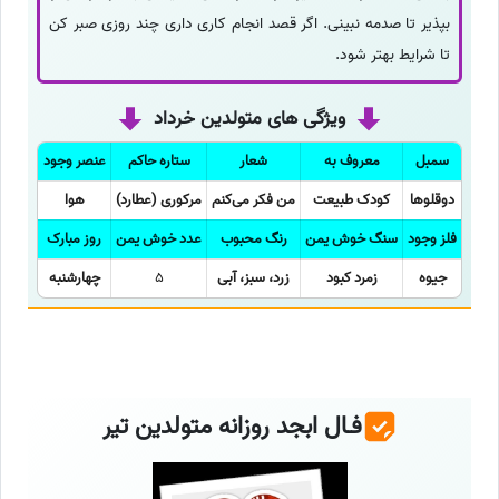
بپذیر تا صدمه نبینی. اگر قصد انجام کاری داری چند روزی صبر کن
تا شرایط بهتر شود.
ویژگی های متولدین خرداد
سمبل
معروف به
شعار
ستاره حاکم
عنصر وجود
دوقلوها
کودک طبیعت
من فکر می‌کنم
مرکوری (عطارد)
هوا
فلز وجود
سنگ خوش یمن
رنگ محبوب
عدد خوش یمن
روز مبارک
جیوه
زمرد کبود
زرد، سبز، آبی
5
چهارشنبه
فـال ابجد روزانه متولدین تیر