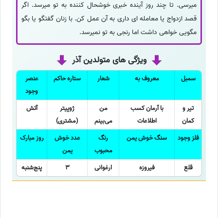
میرسی. تا چند روز آینده خبری خوشحال کننده به تو میرسد. اگر
قصد ازدواج یا معامله ای داری به آن عمل کن. با زنان گفتگو یا بگو
مگویی خواهی داشت اما رنجی به تو نمیرسد.
ویژگی های متولدین آذر
سمبل
معروف به
شعار
ستاره حاکم
عنصر
وجود
تیر و
با آرمان کسب
من
ژوپیتر
آتش
کمان
اطلاعات
می‌بینم
(مشتری)
فلز وجود
سنگ خوش یمن
رنگ
عدد خوش
روز مبارک
محبوب
یمن
قلع
فیروزه
ارغوانی
3
پنج‌شنبه