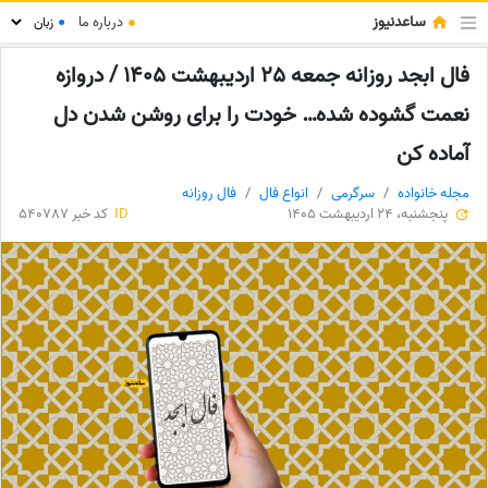
ساعدنیوز
●
درباره ما
●
فال ابجد روزانه جمعه 25 اردیبهشت 1405 / دروازه
نعمت گشوده شده… خودت را برای روشن شدن دل
آماده کن
مجله خانواده
سرگرمی
انواع فال
فال روزانه
پنجشنبه، 24 اردیبهشت 1405
ID
کد خبر 540787