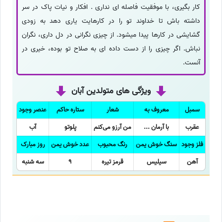
کار بگیری، با موفقیت فاصله ای نداری . افکار و نیات پاک در سر
داشته باش تا خداوند تو را در کارهایت یاری دهد به زودی
گشایشی در کارها پیدا میشود. از چیزی نگرانی در دل داری، نگران
نباش. اگر چیزی را از دست داده ای به صلاح تو بوده، خیری در
آنست.
ویژگی های متولدین آبان
سمبل
معروف به
شعار
ستاره حاکم
عنصر وجود
عقرب
با آرمان ...
من آرزو می‌کنم
پلوتو
آب
فلز وجود
سنگ خوش یمن
رنگ محبوب
عدد خوش یمن
روز مبارک
آهن
سیلیس
قرمز تیره
9
سه شنبه