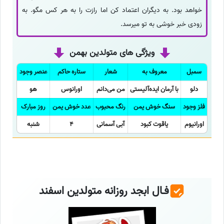
خواهد بود. به دیگران اعتماد کن اما رازت را به هر کس مگو. به
زودی خبر خوشی به تو میرسد.
ویژگی های متولدین بهمن
سمبل
معروف به
شعار
ستاره حاکم
عنصر وجود
دلو
با آرمان ایده‌آلیستی
من می‌دانم
اورانوس
هو
فلز وجود
سنگ خوش یمن
رنگ محبوب
عدد خوش یمن
روز مبارک
اورانیوم
یاقوت کبود
آبی آسمانی
4
شنبه
فـال ابجد روزانه متولدین اسفند