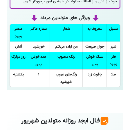
خود باز کنی و از الطاف خداوند در همه ی امور برخوردار شوی.
ویژگی های متولدین مرداد
سمبل
معروف به
شعار
ستاره حاکم
عنصر
وجود
شیر
جوان طبیعت
من اراده می‌کنم
خورشید
آتش
فلز
سنگ خوش
رنگ محبوب
عدد خوش
روز مبارک
وجود
یمن
یمن
طلا
یاقوت زرد
رنگ‌های غروب
1
یکشنبه
خورشید
فـال ابجد روزانه متولدین شهریور