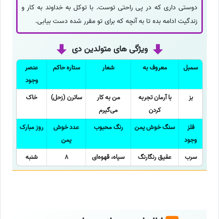
دوستی داری که در پی راحتی توست. با توکل به خداوند به کار و
زندگیت ادامه بده تا به آنچه که برای تو مقرر شده دست بیابی.
ویژگی های متولدین دی
سمبل
معروف به
شعار
ستاره حاکم
عنصر
وجود
بز
با آرمان تجربه
من به کار
ساترن (زحل)
خاک
کردن
می‌گیرم
فلز
سنگ خوش یمن
رنگ محبوب
عدد خوش
روز مبارک
وجود
یمن
سرب
عقیق رنگارنگ
سیاه، قهوه‌ای
8
شنبه