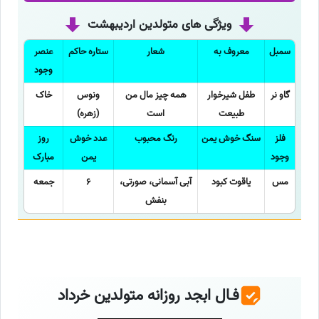
ویژگی های متولدین اردیبهشت
سمبل
معروف به
شعار
ستاره حاکم
عنصر
وجود
گاو نر
طفل شیرخوار
همه چیز مال من
ونوس
خاک
طبیعت
است
(زهره)
فلز
سنگ خوش یمن
رنگ محبوب
عدد خوش
روز
وجود
یمن
مبارک
مس
یاقوت کبود
آبی آسمانی، صورتی،
6
جمعه
بنفش
فـال ابجد روزانه متولدین خرداد