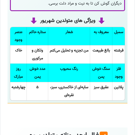
دیگران گوش کن تا به نیت و مراد دلت برسی.
ویژگی های متولدین شهریور
سمبل
معروف به
شعار
ستاره حاکم
عنصر
وجود
فرشته
بالغ طبیعت
من تجزیه و تحلیل می‌کنم
ولکان و
خاک
مرکوری
فلز
سنگ خوش
رنگ محبوب
عدد خوش
روز
وجود
یمن
یمن
مبارک
پلاتین
عقیق سبز
سایه‌ای از خاکستری، سبز،
5
چهارشنبه
نقره‌ای