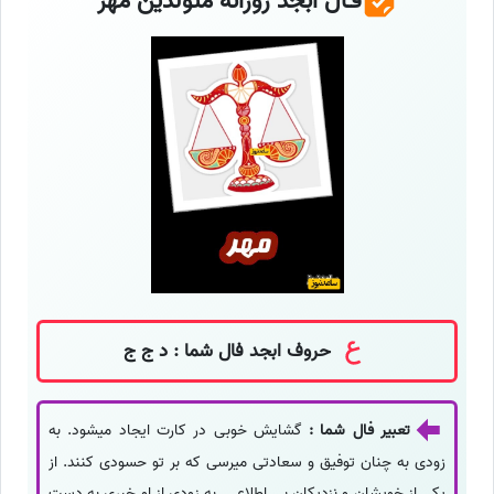
فـال ابجد روزانه متولدین مهر
حروف ابجد فال شما : د ج ج
تعبیر فال شما :
گشایش خوبی در کارت ایجاد میشود. به
زودی به چنان توفیق و سعادتی میرسی که بر تو حسودی کنند. از
یکی از خویشان و نزدیکان بی اطلاعی. به زودی از او خبری به دست