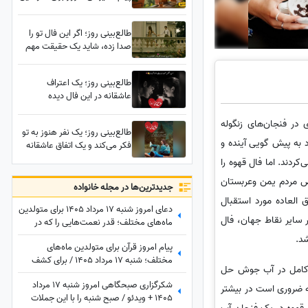
فروردین تا اسفند | متن‌های
امیدبخش و انرژی مثبت برای
طالع‌بینی روز؛ اگر این فال تو را
شروع یک روز عالی / پیام
صدا زده، شاید یک حقیقت مهم
انگیزشی امروز جمعه 9 مرداد
هنوز از تو پنهان مانده...از طرف
1405 + ویدئو
شخصی که هنوز نتوانسته تو را
طالع‌بینی روز؛ یک اعتراف
فراموش کند
عاشقانه در این فال دیده
می‌شود؛ اعترافی که مدت‌هاست
در دلش مانده اما راهی برای
در فنجان‌های زنگوله
طالع‌بینی روز؛ یک نفر هنوز به تو
گفتنش پیدا نکرده...
 به پیش گویی آینده و
فکر می‌کند و یک اتفاق عاشقانه
غیرمنتظره امشب ممکن است رخ
کردند. اما فال قهوه را
دهد / جمعه 26 تیر 1405
ص مردم یمن وعربستان
جدید‌ترین‌ها در مجله خانواده
العاده مورد استقبال
دعای امروز شنبه 17 مرداد 1405 برای متولدین
ر سایر نقاط جهان، فال
ماه‌های مختلف؛ قدر نعمت‌هایی را که در
زندگی‌ات داری بدان؛ گاهی بزرگ‌ترین
شد.
پیام امروز قرآن برای متولدین ماه‌های
داشته‌ها، همان چیزهایی هستند که به آن‌ها
مختلف؛ شنبه 17 مرداد 1405 / برای کشف
عادت کرده‌ایم.
ور کامل در آب جوش حل
آرامش و خوشبختی به آغوش خدا برویم
شکرگزاری صبحگاهی امروز شنبه 17 مرداد
ته ضروری است در بیشتر
1405 + ویدئو / صبح شنبه را با این جملات