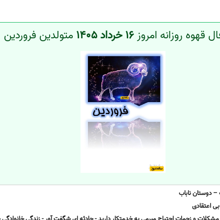
ل قهوه روزانه امروز
16 خرداد 1405
متولدین فروردین
 – دوستان ناباب
بی اعتقادی
ع مشکلات و زحمات احتیاج مبرمی به خدمتکار دارید - حادثه ای شگفت آور - زندگی خانواد