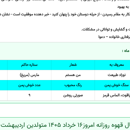
به بهبود
شتکار به مقام رسیدن - از حیله دوستان خود را پنهان کنید - خبر دهنده موفقیت است - نشان 
 و گشایش و توانائی در مشکلات.
فتاری خانواده – دعوا
اه :
معروف به
شعار
ستاره حاکم
نوزاد طبیعت
من هستم
مارس (مریخ)
سنگ خوش یمن
رنگ محبوب
عدد خوش یمن
اقوت، الماس قرمز
صورتی روشن
9
وه روزانه امروز16 خرداد 1405 متولدین اردیبهشت