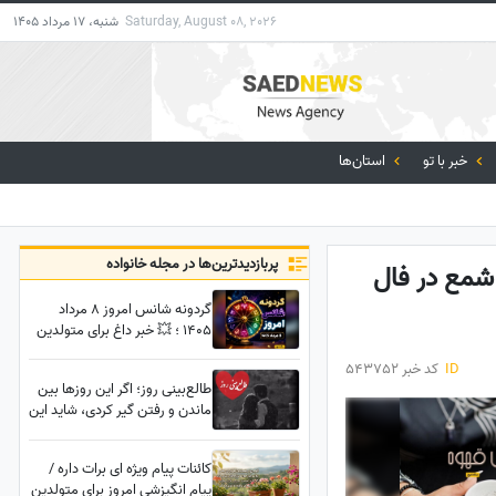
Saturday, August 08, 2026
شنبه، 17 مرداد 1405
خبر با تو
استان‌ها
پربازدید‌ترین‌ها در مجله خانواده
شاد باشد که شمع در فال
گردونه شانس امروز 8 مرداد
1405 ؛ 💥 خبر داغ برای متولدین
12 ماه سال؛ شانس امروزت رو
ID
کد خبر 543752
قبل از هر کاری بخون
طالع‌بینی روز؛ اگر این روزها بین
ماندن و رفتن گیر کردی، شاید این
نشانه‌ها جواب قلبت را بدهند؛
پشت این سکوت و فاصله چه
کائنات پیام ویژه ای برات داره /
چیزی پنهان شده؟
پیام انگیزشی امروز برای متولدین