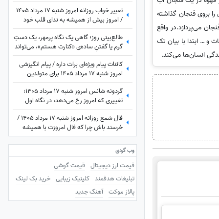
ر قهوه در یک فنجان آب
شکرگزاری آغاز کن؛ شاید امروز بهترین خبر در
تعبیر خواب روزانه امروز شنبه 17 مرداد 1405
انتظارت باشد
 را بروی فنجان گذاشته
/ امروز بیش از همیشه به ندای قلب خود
ان می‌پردازد.در واقع
توجه کنید؛ پاسخ بسیاری از تردیدها را خواهید
طالع‌بینی روز؛ گاهی یک نگاه پرمهر، یک دستِ
یافت
و … ابتدا با بیان تک
گرم یا گفتنِ ساده‌ی «کنارت هستم»، می‌تواند
دگی انسان‌ها می‌کند.
قلبی را برای همیشه آرام کند ... / شنبه 17
کائنات پیام ویژه‌ای برات داره / پیام انگیزشی
مرداد 1405
امروز شنبه 17 مرداد 1405 برای متولدین
فروردین تا اسفند: امروز با حفظ تمرکز و
گردونه شانس امروز شنبه 17 مرداد 1405؛
پشتکار، یک گام دیگر به خواسته‌هایتان نزدیک
تغییری که امروز رخ می‌دهد، در نگاه اول
می‌شوید + ویدئو
غیرمنتظره است اما ...
فال شمع روزانه امروز شنبه 17 مرداد 1405 /
خرسند باش چرا که فال امروزت با همیشه
فرق داره، تغییر بزرگی در راهه، ثروت، عشق یا
سفر
وب گردی
قیمت ارز دیجیتال
قیمت گوشی
تبلیغات هدفمند
کلینیک زیبایی
خرید بک لینک
پالاز موکت
آهنگ جدید