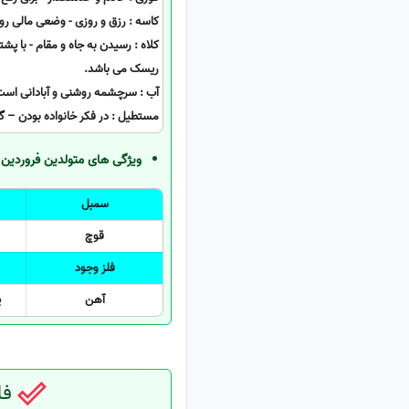
کاسه : رزق و روزی - وضعی مالی رو 
کلاه : رسیدن به جاه و مقام - با پ
ریسک می باشد.
آب : سرچشمه روشنی و آبادانی است
مستطیل : در فکر خانواده بودن – گر
ویژگی های متولدین فروردین م
سمبل
قوچ
فلز وجود
آهن
ی
فال قه