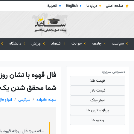
صفحه اصلی
●
درباره ما
●
English
●
العربية
سیاست
جامعه
حوادث
اقتصاد
ورزش
دانشگاه
دسترسی سریع:
قیمت طلا
شما محقق شدن یک آ
قیمت دلار
مجله خانواده
سرگرمی
انواع فال
اخبار جنگ
پربازدید‌ترین ها
ویدیو ها
ساعدنیوز: فال روزانه قهوه ب