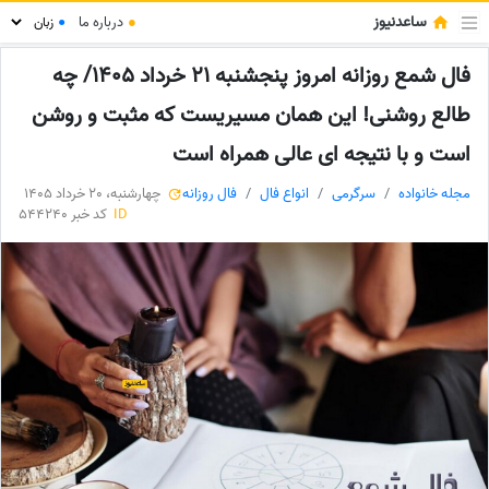
ساعدنیوز
●
درباره ما
●
فال شمع روزانه امروز پنجشنبه 21 خرداد 1405/ چه
طالع روشنی! این همان مسیریست که مثبت و روشن
است و با نتیجه ای عالی همراه است
مجله خانواده
سرگرمی
انواع فال
فال روزانه
چهارشنبه، 20 خرداد 1405
ID
کد خبر 544240