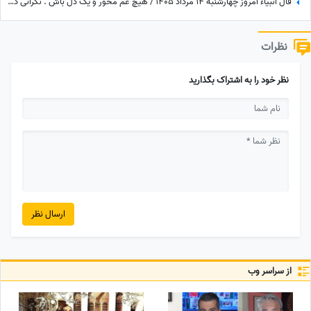
فال انبیاء امروز چهارشنبه 14 مرداد 1405 / هیچ غم مخور و یک دل باش . نگرانی داری ولیکن در دل خود غم راه مده
نظرات
نظر خود را به اشتراک بگذارید
ارسال نظر
از سراسر وب