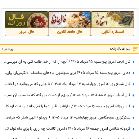
می‌کنی! / فرزندت باید یاد بگیره از
دوستانش وقت بگذرونه + ویدئو
خودش دفاع کنه + ویدئو
استخاره آنلاین
فال حافظ آنلاین
فال امروز
مجله خانواده
بیشتر
فال ابجد امروز پنج‌شنبه 15 مرداد 1405 / آنچه را که از خدا طلب کنی به آن میرسی اما ...
دعای امروز پنج‌شنبه 15 مرداد 1405 برای متولدین ماه‌های مختلف؛ دلگرمی‌ای برای هر کس که در آرزوها و نیازهای زندگی مانده است
فال شمع روزانه امروز چهارشنبه 14 مرداد ماه 1405 / تا جایی که می‌توانید در لحظه حال زندگی کرده و از آن نهایت استفاده را ببرید
فال انبیاء امروز 5 شنبه 15 مرداد 1405 / چیزی از دست تو رفته که به سبب آن غم واندوه می‌خوری، اما ...
فال روزانه امروز جمعه 16 مرداد 1405 / اطرافیان قدر شما را نمی‌دانند و به اندازه کافی به شما ارزش نمی‌دهند، اما به زودی متوجه می‌شوید که ...
شکرگزاری صبحگاهی امروز چهارشنبه 14 مرداد 1405 + ویدئو / الهی شکر که هرلحظه هوامو داشتی؛ حتی لحظاتی که خودم خودمو فراموش کرده بودم
گردونه شانس امروز جمعه 16 مرداد 1405 ؛ امروز کائنات چه رازی را برای ماه تولد تو فاش کرده؟