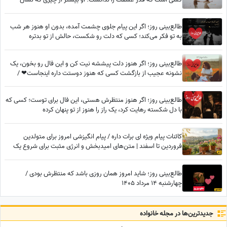
می‌دهد، درگیر توست
طالع‌بینی روز؛ اگر این پیام جلوی چشمت آمده، بدون او هنوز هر شب
به تو فکر می‌کند؛ کسی که دلت رو شکست، حالش از تو بدتره
طالع‌بینی روز؛ اگر هنوز دلت پیششه نیت کن و این فال رو بخون، یک
نشونه عجیب از بازگشت کسی که هنوز دوستت داره اینجاست❤ /
سه‌شنبه 6 مرداد 1405
طالع‌بینی روز؛ اگر هنوز منتظرش هستی، این فال برای توست؛ کسی که
با دل شکسته رهایت کرد، یک راز را هنوز از تو پنهان کرده
کائنات پیام ویژه ای برات داره / پیام انگیزشی امروز برای متولدین
فروردین تا اسفند | متن‌های امیدبخش و انرژی مثبت برای شروع یک
روز عالی / پیام انگیزشی امروز جمعه 9 مرداد 1405 + ویدئو
طالع‌بینی روز؛ شاید امروز همان روزی باشد که منتظرش بودی /
چهارشنبه 14 مرداد 1405
جدید‌ترین‌ها در مجله خانواده