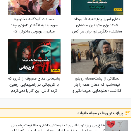
دعای امروز پنج‌شنبه 15 مرداد
حسادت کودکانه دختربچه
1405 برای متولدین ماه‌های
جورجینا به انگشتر نامزدی چند
مختلف؛ دلگرمی‌ای برای هر کس
میلیون یورویی مادرش که
که در آرزوها و نیازهای زندگی
رونالدو به او هدیه داده بود!
مانده است
لحظاتی از پشت‌صحنه رویای
پشیمانی مداح معروف از کاری که
نیمه‌شب که دهان همه را باز
با لاریجانی در راهپیمایی اربعین
گذاشت؛ هنرنمایی حیرت‌انگیز و
کرد: کاش این کار را نمی‌کردم
جانانه روزبه حصاری بدون
بدلکار!+ویدیو
پربازدید‌ترین‌ها در مجله خانواده
طالع‌بینی روز؛ تو با قلبی پاک دوستش داشتی، حالا نوبت پشیمانی
کسی است که قدر عشقت را ندانست؛ او بیشتر از چیزی که نشان