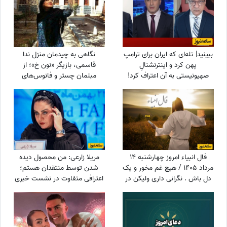
ببینید| تله‌ای که ایران برای ترامپ
نگاهی به چیدمان منزل ندا
پهن کرد و اینترنشنالِ
قاسمی، بازیگر «نون خ»؛ از
صهیونیستی به آن اعتراف کرد!
مبلمان چستر و فانوس‌های
دکوراتیو تا کابینت شیشه‌ای و
آباژورهای کلاسیک
فال انبیاء امروز چهارشنبه 14
مریلا زارعی: من محصول دیده
مرداد 1405 / هیچ غم مخور و یک
شدن توسط منتقدان هستم؛
دل باش . نگرانی داری ولیکن در
اعترافی متفاوت در نشست خبری
دل خود غم راه مده
«موسی کلیم‌الله» + ویدئو