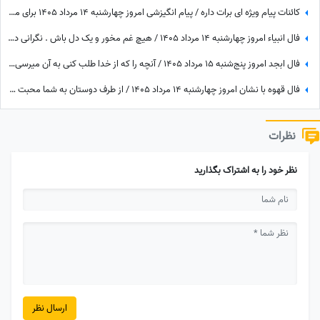
کائنات پیام ویژه ای برات داره / پیام انگیزشی امروز چهارشنبه 14 مرداد 1405 برای متولدین فروردین تا اسفند: اگر می‌خواهیش رهاش نکن + ویدئو
فال انبیاء امروز چهارشنبه 14 مرداد 1405 / هیچ غم مخور و یک دل باش . نگرانی داری ولیکن در دل خود غم راه مده
فال ابجد امروز پنج‌شنبه 15 مرداد 1405 / آنچه را که از خدا طلب کنی به آن میرسی اما ...
فال قهوه با نشان امروز چهارشنبه 14 مرداد 1405 / از طرف دوستان به شما محبت می‌شود و هدیه گرانبهایی دریافت خواهید کرد
نظرات
نظر خود را به اشتراک بگذارید
ارسال نظر