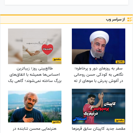
از سراسر وب
سفر به روزهای دور و پرخاطره؛
طالع‌بینی روز؛ زیباترین
نگاهی به کودکی حسن روحانی
احساس‌ها همیشه با اتفاق‌های
در آغوش پدرش با موهای از ته
بزرگ ساخته نمی‌شوند؛ گاهی یک
تراشیده شده+عکس
نگاه یا یک توجه کوتاه می‌تواند
یک روز معمولی را به خاطره‌ای
خاص تبدیل کند / پنج‌شنبه 15
مرداد 1405
مقصد جدید کاپیتان سابق قرمزها
هنرنمایی محسن تنابنده در