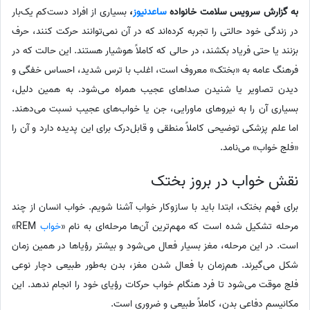
به گزارش سرویس سلامت خانواده
ساعدنیوز
،
بسیاری از افراد دست‌کم یک‌بار
در زندگی خود حالتی را تجربه کرده‌اند که در آن نمی‌توانند حرکت کنند، حرف
بزنند یا حتی فریاد بکشند، در حالی که کاملاً هوشیار هستند. این حالت که در
فرهنگ عامه به «بختک» معروف است، اغلب با ترس شدید، احساس خفگی و
دیدن تصاویر یا شنیدن صداهای عجیب همراه می‌شود. به همین دلیل،
بسیاری آن را به نیروهای ماورایی، جن یا خواب‌های عجیب نسبت می‌دهند.
اما علم پزشکی توضیحی کاملاً منطقی و قابل‌درک برای این پدیده دارد و آن را
«فلج خواب» می‌نامد.
نقش خواب در بروز بختک
برای فهم بختک، ابتدا باید با سازوکار خواب آشنا شویم. خواب انسان از چند
مرحله تشکیل شده است که مهم‌ترین آن‌ها مرحله‌ای به نام «
خواب
REM»
است. در این مرحله، مغز بسیار فعال می‌شود و بیشتر رؤیاها در همین زمان
شکل می‌گیرند. هم‌زمان با فعال شدن مغز، بدن به‌طور طبیعی دچار نوعی
فلج موقت می‌شود تا فرد هنگام خواب حرکات رؤیای خود را انجام ندهد. این
مکانیسم دفاعی بدن، کاملاً طبیعی و ضروری است.