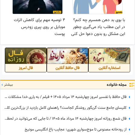
با بوی بد دهن همسرم چه کنم؟
4 توصیه مهم برای کاهش اثرات
در این مطلب یاد می‌گیری چطور
موبایل بر روی پیری زودرس
این مشکل رو بدون دعوا حل کنی
پوست
استخاره آنلاین
فال حافظ آنلاین
فال امروز
مجله خانواده
بیشتر
فال حافظ با تفسیر امروز چهارشنبه 14 مرداد 1405 + فیلم / به یاری خدا مشکلات حل و بخت خفته تو از خواب بیدار خواهد شد
کلیسای جامع سنت گریگور روشنگر کجاست؟ راهنمای کامل بازدید از بزرگ‌ترین کلیسای ارمنستان، تاریخچه، معماری و آدرس
فال شمع روزانه امروز چهارشنبه 14 مرداد ماه 1405 / تا جایی که می‌توانید در لحظه حال زندگی کرده و از آن نهایت استفاده را ببرید
از رودخانه مصنوعی تا موج‌سواری شهری؛ عجایب باغ انگلیسی مونیخ