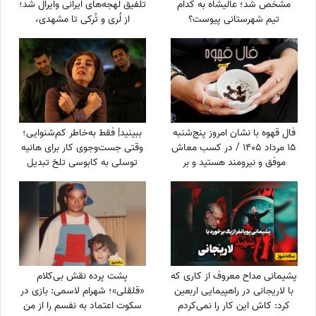
مشخص شد؛ عالیشاه به کدام
تلفیق لهجه‌های ایرانی وایرال شد؛
تیم شهرستانی پیوست؟
از لُری و تُرکی تا مشهدی،
مازندرانی و فارسی دری + ویدئو
فال قهوه با نشان امروز پنج‌شنبه
ببینید| فقط به‌خاطر کم‌شنوایی؛
15 مرداد 1405 / در کسب معاش
وقتی جست‌وجوی کار برای هانیه
موفق و نیرومند هستید و بر
توسلی به کابوسی تلخ تبدیل
دشمنان غلبه می‌کنید مخصوصا
می‌شود
بر ...
پشیمانی مداح معروف از کاری که
پشت پرده نقش بی‌کلام
با لاریجانی در راهپیمایی اربعین
«قلقلی»؛ شهرام لاسمی: بازی در
کرد: کاش این کار را نمی‌کردم
سکوت اعتماد به نفسم را از من