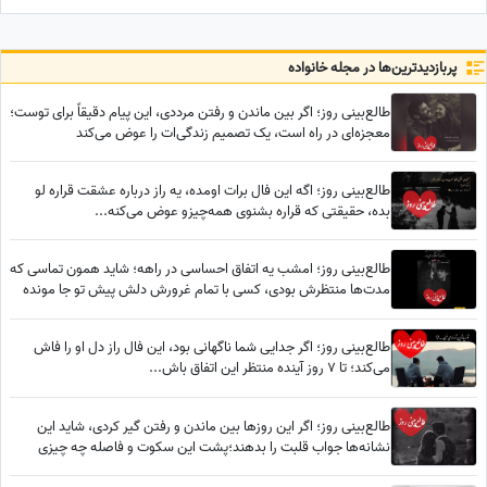
گرفت! مدیون این بازیگر معروف
هستم، دستاشو می‌بوسم، دخترم
خیلی به من کمک کرد+ویدئو
پربازدید‌ترین‌ها در مجله خانواده
طالع‌بینی روز؛ اگر بین ماندن و رفتن مرددی، این پیام دقیقاً برای توست؛
معجزه‌ای در راه است، یک تصمیم زندگی‌ات را عوض می‌کند
طالع‌بینی روز؛ اگه این فال برات اومده، یه راز درباره عشقت قراره لو
بده، حقیقتی که قراره بشنوی همه‌چیزو عوض می‌کنه...
طالع‌بینی روز؛ امشب یه اتفاق احساسی در راهه؛ شاید همون تماسی که
مدت‌ها منتظرش بودی، کسی با تمام غرورش دلش پیش تو جا مونده
طالع‌بینی روز؛ اگر جدایی شما ناگهانی بود، این فال راز دل او را فاش
می‌کند؛ تا 7 روز آینده منتظر این اتفاق باش...
طالع‌بینی روز؛ اگر این روزها بین ماندن و رفتن گیر کردی، شاید این
نشانه‌ها جواب قلبت را بدهند؛پشت این سکوت و فاصله چه چیزی
پنهان شده؟