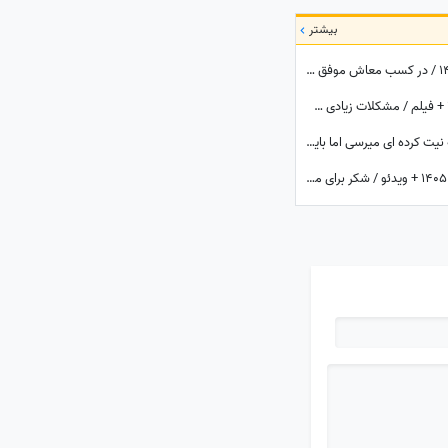
بیشتر
فال قهوه با نشان امروز پنج‌شنبه 15 مرداد 1405 / در کسب معاش موفق و نیرومند هستید و بر دشمنان غلبه می‌کنید مخصوصا بر ...
فال حافظ با تفسیر امروز جمعه 16 مرداد 1405 + فیلم / مشکلات زیادی سر راه تان وجود دارد اما ...
فال ابجد امروز جمعه 16 مرداد 1405 / به آنچه نیت کرده ای میرسی اما باید ...
شکرگزاری صبحگاهی امروز پنج‌شنبه 15 مرداد 1405 + ویدئو / شکر برای معجزه‌هایی که دیدم، برای نعمت‌هایی که هنوز ندیده‌ام، و برای آرزوهایی که همین حالا در مسیر رسیدن به من هستند