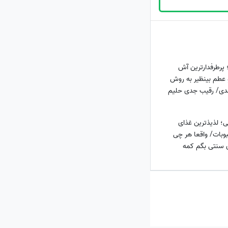
پرطرفدارترین آش
 عطم بینظیر به روش
هدی/ رقیب جدی حلیم
ن
ی؛ لذیذترین غذای
بات/ واقعا هر چی
ی سنتی بگم کمه