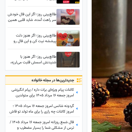
چهارشنبه 14 مرداد 1405
طالع‌بینی روز؛ اگر این فال خودش
سر راهت آمده، شاید قلبی همین
حالا به خاطر تو بی‌قرار شده باشد؛
نیت کن، چیزی که قرار است
طالع‌بینی روز؛ اگر هنوز دلت
بشنوی، اشکت را در می‌آورد /
پیششه نیت کن و این فال رو
پنج‌شنبه 8 مرداد 1405
بخون، یک نشونه عجیب از
بازگشت کسی که هنوز دوستت
طالع‌بینی روز؛ اگر هنوز با
داره اینجاست❤ / سه‌شنبه 6
شنیدنش اسمش قلبت می‌لرزه،
مرداد 1405
این فال دقیقاً برای توست؛ یک
اتفاق غیرمنتظره همه چیز رو
تغییر میده
جدید‌ترین‌ها در مجله خانواده
کائنات پیام ویژه‌ای برات داره / پیام انگیزشی
امروز جمعه 16 مرداد 1405 برای متولدین
فروردین تا اسفند: امروز زمان درخشیدن
گردونه شانس امروز جمعه 16 مرداد 1405 ؛
توست + ویدئو
امروز کائنات چه رازی را برای ماه تولد تو فاش
کرده؟
فال شمع روزانه امروز جمعه 16 مرداد 1405 /
ترس از مشکلی شما را بسیار مضطرب و