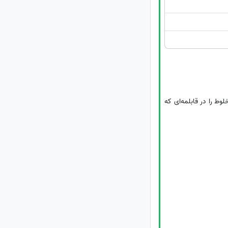
ن مدت 4 – 3 مرتبه هم بزنید. سپس مخلوط را در قابلمه‌ای که