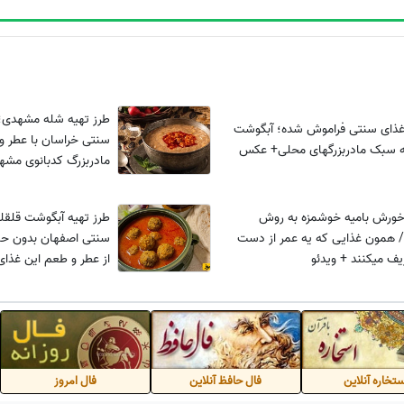
طرز تهیه شله مشهدی؛ 
 غذای سنتی فراموش شده؛ آبگوشت
سنتی خراسان با عطر و
به سبک مادربزرگهای محلی+ عکس
مادربزرگ کدبانوی مش
و آش شله قلمکار تهرا
خورش بامیه خوشمزه به روش
طرز تهیه آبگوشت قلقل
/ همون غذایی که یه عمر از دست
سنتی اصفهان بدون حبو
ف میکنند + ویدئو
از عطر و طعم این غذا
تخاره آنلاین
فال حافظ آنلاین
فال امروز