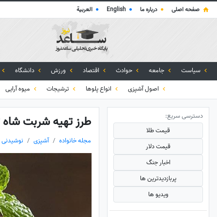
صفحه اصلی
●
درباره ما
●
English
●
العربية
سیاست
جامعه
حوادث
اقتصاد
ورزش
دانشگاه
اصول آشپزی
انواع پلوها
ترشیجات
میوه آرایی
دسترسی سریع:
طرز تهیه شربت شاه 
قیمت طلا
مجله خانواده
آشپزی
نوشیدنی ه
قیمت دلار
اخبار جنگ
پربازدید‌ترین ها
ویدیو ها