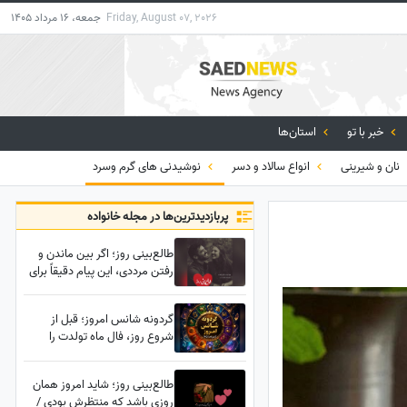
Friday, August 07, 2026
جمعه، 16 مرداد 1405
خبر با تو
استان‌ها
نان و شیرینی
انواع سالاد و دسر
نوشیدنی های گرم وسرد
پربازدید‌ترین‌ها در مجله خانواده
طالع‌بینی روز؛ اگر بین ماندن و
رفتن مرددی، این پیام دقیقاً برای
توست؛ معجزه‌ای در راه است، یک
تصمیم زندگی‌ات را عوض می‌کند
گردونه شانس امروز؛ قبل از
شروع روز، فال ماه تولدت را
بخوان؛ شاید امروز روز
سرنوشت‌سازی باشد
طالع‌بینی روز؛ شاید امروز همان
روزی باشد که منتظرش بودی /