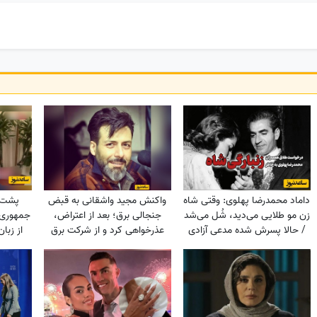
داماد محمدرضا پهلوی: وقتی شاه
واکنش مجید واشقانی به قبض
پشت پ
زن مو طلایی می‌دید، شُل می‌شد
جنجالی برق؛ بعد از اعتراض،
جمهوری ا
/ حالا پسرش شده مدعی آزادی
عذرخواهی کرد و از شرکت برق
از زبا
زنان!!!
تشکر کرد
حامیان
خو