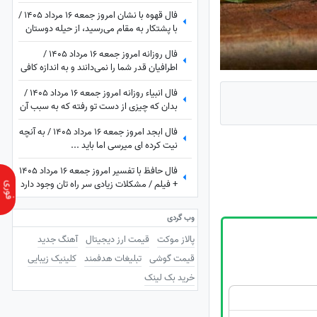
آشفته می‌کند، اما شما
فال قهوه با نشان امروز جمعه 16 مرداد 1405 /
با پشتکار به مقام می‌رسید، از حیله دوستان
خود را پنهان کنید
فال روزانه امروز جمعه 16 مرداد 1405 /
اطرافیان قدر شما را نمی‌دانند و به اندازه کافی
به شما ارزش نمی‌دهند، اما به زودی متوجه
فال انبیاء روزانه امروز جمعه 16 مرداد 1405 /
می‌شوید که ...
بدان که چیزی از دست تو رفته که به سبب آن
غم و اندوه می‌خوری، اما ...
فال ابجد امروز جمعه 16 مرداد 1405 / به آنچه
نیت کرده ای میرسی اما باید ...
فال حافظ با تفسیر امروز جمعه 16 مرداد 1405
+ فیلم / مشکلات زیادی سر راه تان وجود دارد
اما ...
وب گردی
پالاز موکت
قیمت ارز دیجیتال
آهنگ جدید
قیمت گوشی
تبلیغات هدفمند
کلینیک زیبایی
خرید بک لینک