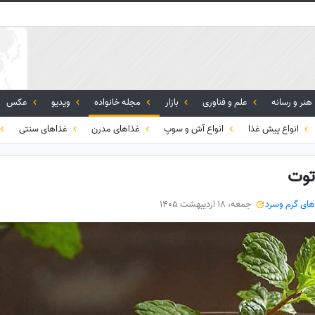
هنر و رسانه
علم و فناوری
بازار
مجله خانواده
ویدیو
عکس
انواع پیش غذا
انواع آش و سوپ
غذاهای مدرن
غذاهای سنتی
توت
ای گرم وسرد
جمعه، 18 اردیبهشت 1405