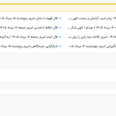
آیه قرآن امروز پنج‌شنبه 15 مرداد 1405؛ پیام امید، آرامش و رحمت الهی برای متولدین ماه‌های مختلف
شکرگزاری صبحگاهی امروز چهارشنبه 14 مرداد 1405 + ویدئو / الهی شکر که هرلحظه هوامو داشتی؛ حتی لحظاتی که خودم خودمو فراموش کرده بودم
گردونه شانس امروز جمعه 16 مرداد 1405 ؛ امروز کائنات چه رازی را برای ماه تولد تو فاش کرده؟
کائنات پیام ویژه ای برات داره / پیام انگیزشی امروز چهارشنبه 14 مرداد 1405 برای متولدین فروردین تا اسفند: اگر می‌خواهیش رهاش نکن + ویدئو