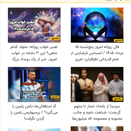
فال روزانه امروز پنج‌شنبه 15
تعبیر خواب روزانه؛ متولد کدام
مرداد 1405 / احساس نارضایتی از
ماهی؟ این 3 نشانه در خواب
عدم قدردانی اطرافیان، امری
امروز، خبر از یک رویداد بزرگ
طبیعی است، اما ...
می‌دهند! / پنج‌شنبه 15 مرداد
1405
ببینید| از بامداد خمار تا متهم
آهِ استقلالی‌ها دامن رامین را
گریخت؛ شباهت بامزه و جالب
می‌گیرد؟ / پرسپولیس رامین را
محبوبه و معصومه که میلیون‌ها
گردن نگرفت!
بار دیده شد