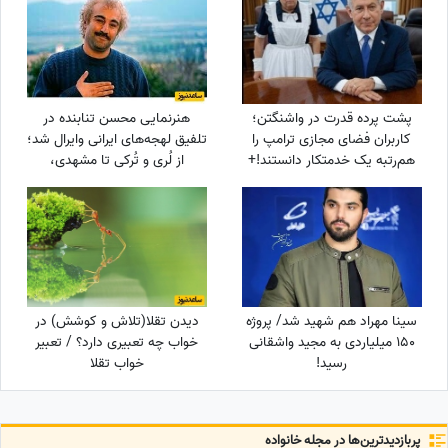
پشت پرده قدرت در واشنگتن؛
هنرنمایی محسن تنابنده در
کاربران فضای مجازی ترامپ را
تلفیق لهجه‌های ایرانی وایرال شد؛
هم‌رتبه یک خدمتکار دانستند!+
از لُری و تُرکی تا مشهدی،
عکس
مازندرانی و فارسی دری + ویدئو
سینا مهراد هم شهید شد/ پروژه
دیدن تقلا(تلاش و کوشش) در
150 میلیاردی به مجید واشقانی
خواب چه تعبیری دارد؟ / تعبیر
رسید!
خواب تقلا
پربازدید‌ترین‌ها در مجله خانواده