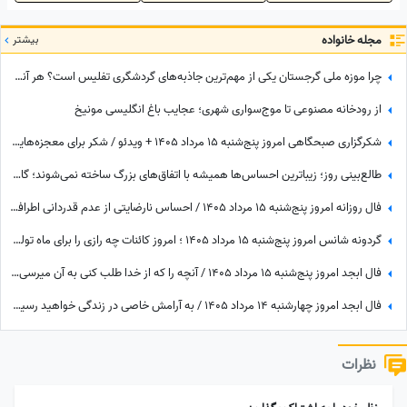
مجله خانواده
بیشتر
چرا موزه ملی گرجستان یکی از مهم‌ترین جاذبه‌های گردشگری تفلیس است؟ هر آنچه باید قبل از بازدید بدانید
از رودخانه مصنوعی تا موج‌سواری شهری؛ عجایب باغ انگلیسی مونیخ
شکرگزاری صبحگاهی امروز پنج‌شنبه 15 مرداد 1405 + ویدئو / شکر برای معجزه‌هایی که دیدم، برای نعمت‌هایی که هنوز ندیده‌ام، و برای آرزوهایی که همین حالا در مسیر رسیدن به من هستند
طالع‌بینی روز؛ زیباترین احساس‌ها همیشه با اتفاق‌های بزرگ ساخته نمی‌شوند؛ گاهی یک نگاه یا یک توجه کوتاه می‌تواند یک روز معمولی را به خاطره‌ای خاص تبدیل کند / پنج‌شنبه 15 مرداد 1405
فال روزانه امروز پنج‌شنبه 15 مرداد 1405 / احساس نارضایتی از عدم قدردانی اطرافیان، امری طبیعی است، اما ...
گردونه شانس امروز پنج‌شنبه 15 مرداد 1405 ؛ امروز کائنات چه رازی را برای ماه تولد تو فاش کرده؟
فال ابجد امروز پنج‌شنبه 15 مرداد 1405 / آنچه را که از خدا طلب کنی به آن میرسی اما ...
فال ابجد امروز چهارشنبه 14 مرداد 1405 / به آرامش خاصی در زندگی خواهید رسید و شادی و نشاط را در آینده به دست می‌آورید
نظرات