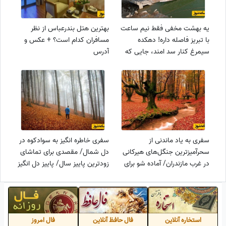
یه بهشت مخفی فقط نیم ساعت
بهترین هتل بندرعباس از نظر
با تبریز فاصله داره! دهکده
مسافران کدام است؟ + عکس و
سیمرغ کنار سد امند، جایی که
آدرس
آرامش واقعیه+ عکس
سفری به یاد ماندنی از
سفری خاطره انگیز به سوادکوه در
سحرآمیزترین جنگل‌های هیرکانی
دل شمال/ مقصدی برای تماشای
در غرب مازندران/ آماده شو برای
زودترین پاییز سال/ پاییز دل انگیز
تجربه‌ای به یاد ماندنی+ فیلم
امسال رو برای خودت خاطره ساز
کن(ویدئو)
استخاره آنلاین
فال حافظ آنلاین
فال امروز