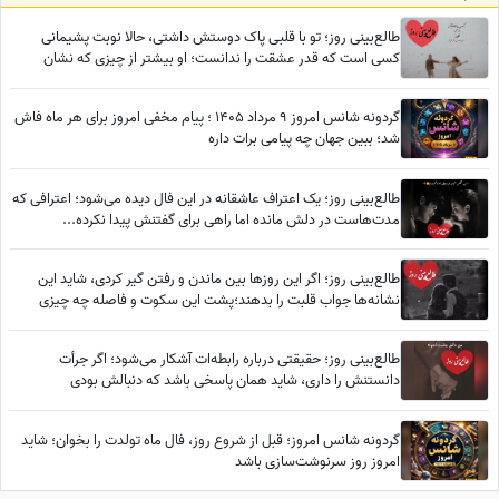
طالع‌بینی روز؛ تو با قلبی پاک دوستش داشتی، حالا نوبت پشیمانی
کسی است که قدر عشقت را ندانست؛ او بیشتر از چیزی که نشان
می‌دهد، درگیر توست
گردونه شانس امروز 9 مرداد 1405 ؛ پیام مخفی امروز برای هر ماه فاش
شد؛ ببین جهان چه پیامی برات داره
طالع‌بینی روز؛ یک اعتراف عاشقانه در این فال دیده می‌شود؛ اعترافی که
مدت‌هاست در دلش مانده اما راهی برای گفتنش پیدا نکرده...
طالع‌بینی روز؛ اگر این روزها بین ماندن و رفتن گیر کردی، شاید این
نشانه‌ها جواب قلبت را بدهند؛پشت این سکوت و فاصله چه چیزی
پنهان شده؟
طالع‌بینی روز؛ حقیقتی درباره رابطه‌ات آشکار می‌شود؛ اگر جرأت
دانستنش را داری، شاید همان پاسخی باشد که دنبالش بودی
گردونه شانس امروز؛ قبل از شروع روز، فال ماه تولدت را بخوان؛ شاید
امروز روز سرنوشت‌سازی باشد