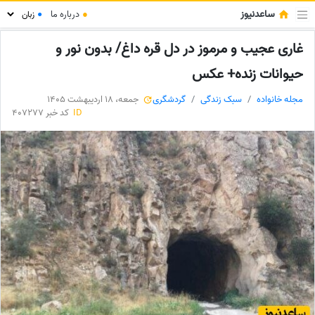
ساعدنیوز
●
درباره ما
●
غاری عجیب و مرموز در دل قره داغ/ بدون نور و
حیوانات زنده+ عکس
مجله خانواده
سبک زندگی
گردشگری
جمعه، 18 اردیبهشت 1405
ID
کد خبر 407277