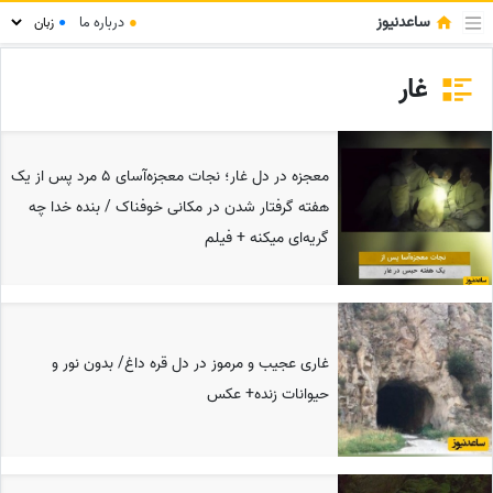
ساعدنیوز
●
درباره ما
●
غار
معجزه در دل غار؛ نجات معجزه‌آسای 5 مرد پس از یک
هفته گرفتار شدن در مکانی خوفناک / بنده خدا چه
گریه‌ای میکنه + فیلم
غاری عجیب و مرموز در دل قره داغ/ بدون نور و
حیوانات زنده+ عکس