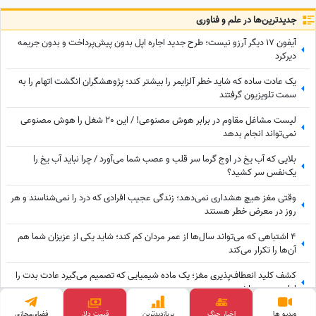
جدید‌ترین‌ها در علم و فناوری
آیفون 17 دیگر آرزو نیست؛ طرح جدید اجاره اپل بدون پیش‌پرداخت و بدون جریمه
دیرکرد
یک عادت ساده که شاید خطر آلزایمر را بیشتر کند؛ پژوهشگران انگشت اتهام را به
سمت تلویزیون گرفتند
لیست مشاغل مقاوم در برابر هوش مصنوعی! / این 20 شغل را هوش مصنوعی
نمی‌تواند انجام بدهد
بلایی که آب یخ در اوج گرما سر قلب و عصب شما می‌آورد / چرا نباید آب یخ را
یک‌نفس سر کشید؟
وقتی مغز هیچ هشداری نمی‌دهد؛ زندگی عجیب افرادی که درد را نمی‌شناسند و هر
روز در معرض خطر هستند
4 اشتباهی که می‌تواند سال‌ها از عمر مردان کم کند؛ شاید یکی از عزیزان شما هم
آن‌ها را تکرار می‌کند
کشف کلید انعطاف‌پذیری مغز؛ یک ماده شیمیایی که تصمیم می‌گیرد عادت بدت را
ادامه بدهی یا نه
استرس خون را مستعد لخته شدن می‌ کند؟ / اتفاقی که اضطراب در چند دقیقه با
ویدیو ها
اخبار جنگ
پربازدید‌ترین
فضای‌مجازی
قیمت طلا