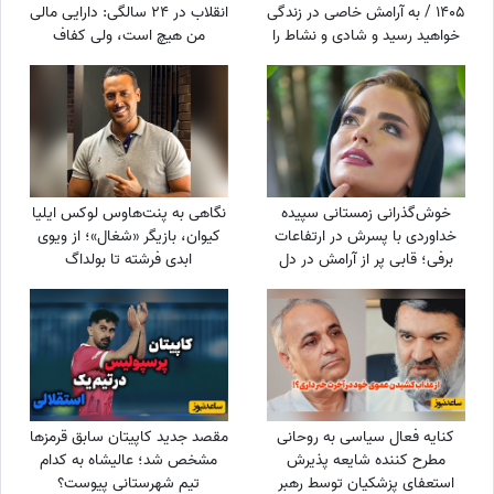
1405 / به آرامش خاصی در زندگی
انقلاب در 24 سالگی: دارایی مالی
خواهید رسید و شادی و نشاط را
من هیچ است، ولی کفاف
در آینده به دست می‌آورید
قرض‌های مرا می‌دهد؛ بیشترین
بدهی رهبر شهید به چه کسی
بود؟
خوش‌گذرانی زمستانی سپیده
نگاهی به پنت‌هاوس لوکس ایلیا
خداوردی با پسرش در ارتفاعات
کیوان، بازیگر «شغال»؛ از ویوی
برفی؛ قابی پر از آرامش در دل
ابدی فرشته تا بولداگ
طبیعت
دوست‌داشتنی و دکوراسیون
چشم‌نواز
کنایه فعال سیاسی به روحانی
مقصد جدید کاپیتان سابق قرمزها
مطرح کننده شایعه پذیرش
مشخص شد؛ عالیشاه به کدام
استعفای پزشکیان توسط رهبر
تیم شهرستانی پیوست؟