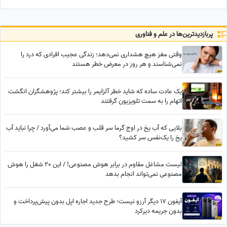
انقلاب: چرا از حمله دشمن به
بیت رهبری جلوگیری نکردی؟
پربازدید‌ترین‌ها در علم و فناوری
وقتی مغز هیچ هشداری نمی‌دهد؛ زندگی عجیب افرادی که درد را
نمی‌شناسند و هر روز در معرض خطر هستند
یک عادت ساده که شاید خطر آلزایمر را بیشتر کند؛ پژوهشگران انگشت
اتهام را به سمت تلویزیون گرفتند
بلایی که آب یخ در اوج گرما سر قلب و عصب شما می‌آورد / چرا نباید آب
یخ را یک‌نفس سر کشید؟
لیست مشاغل مقاوم در برابر هوش مصنوعی! / این 20 شغل را هوش
مصنوعی نمی‌تواند انجام بدهد
آیفون 17 دیگر آرزو نیست؛ طرح جدید اجاره اپل بدون پیش‌پرداخت و
بدون جریمه دیرکرد