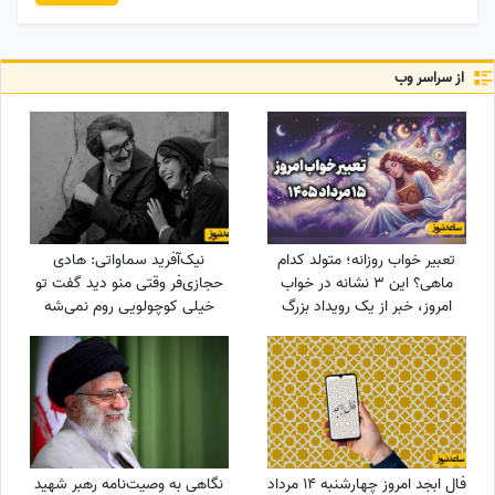
از سراسر وب
تعبیر خواب روزانه؛ متولد کدام
نیک‌آفرید سماواتی: هادی
ماهی؟ این 3 نشانه در خواب
حجازی‌فر وقتی منو دید گفت تو
امروز، خبر از یک رویداد بزرگ
خیلی کوچولویی روم نمی‌شه
می‌دهند! / پنج‌شنبه 15 مرداد
عاشقت بشم !
1405
فال ابجد امروز چهارشنبه 14 مرداد
نگاهی به وصیت‌نامه رهبر شهید