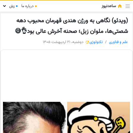
ساعدنیوز
●
درباره ما
●
(ویدئو) نگاهی به ورژن هندی قهرمان محبوب دهه
شصتی‌ها، ملوان زبل؛ صحنه آخرش عالی بود👌😅
علم و فناوری
تکنولوژی
دوشنبه، 21 اردیبهشت 1405