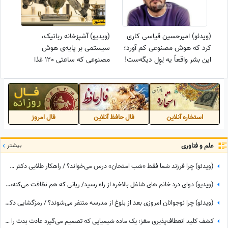
(ویدئو) امیرحسین قیاسی کاری
(ویدیو) آشپزخانه رباتیک،
کرد که هوش مصنوعی کم آورد؛
سیستمی بر پایه‌ی هوش
این بشر واقعاً یه لِوِل دیگه‌ست!
مصنوعی که ساعتی 120 غذا
😅
تحویل میدهد/ جون میده برای
آشپزخانه رستورانی
استخاره آنلاین
فال حافظ آنلاین
فال امروز
علم و فناوری
بیشتر
(ویدئو) چرا فرزند شما فقط «شب امتحان» درس می‌خواند؟ / راهکار طلایی دکتر سعید عزیزی برای تعامل با نوجوانان توان‌محور
(ویدیو) دوای درد خانم های شاغل بالاخره از راه رسید/ رباتی که هم نظافت می‌کنه، هم شیرینی می‌پزه، هم دلتون رو با سنتور می‌بره!😍
(ویدئو) چرا نوجوانان امروزی بعد از بلوغ از مدرسه متنفر می‌شوند؟ / رمزگشایی دکتر سعید عزیزی از یک لجبازی هوشمندانه + راهکار عبور
کشف کلید انعطاف‌پذیری مغز؛ یک ماده شیمیایی که تصمیم می‌گیرد عادت بدت را ادامه بدهی یا نه