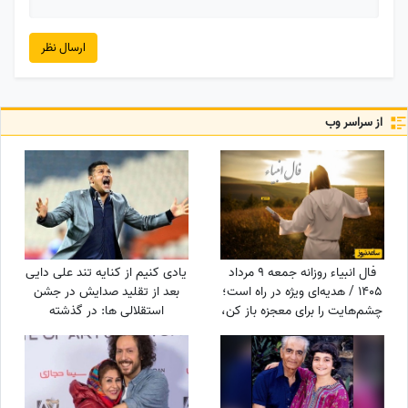
ارسال نظر
از سراسر وب
فال انبیاء روزانه جمعه 9 مرداد
یادی کنیم از کنایه تند علی دایی
1405 / هدیه‌ای ویژه در راه است؛
بعد از تقلید صدایش در جشن
چشم‌هایت را برای معجزه باز کن،
استقلالی ها: در گذشته
دنیا پیامی دارد که قلبت را
پادشاهان دلقک‌هایی داشتند که
خوشحال می‌کند
وظیفه‌شان تقلید صدا و خنداندن
مردم بود+عکس