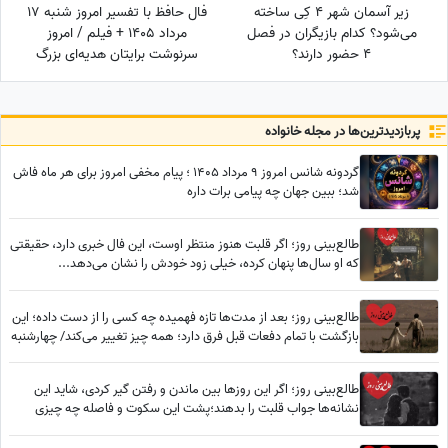
زیر آسمان شهر 4 کِی ساخته
فال حافظ با تفسیر امروز شنبه 17
می‌شود؟ کدام بازیگران در فصل
مرداد 1405 + فیلم / امروز
4 حضور دارند؟
سرنوشت برایتان هدیه‌ای بزرگ
کنار گذاشته؛ شادی و موفقیت
خیلی زود درِ خانه‌تان را می‌زنند!
پربازدید‌ترین‌ها در مجله خانواده
گردونه شانس امروز 9 مرداد 1405 ؛ پیام مخفی امروز برای هر ماه فاش
شد؛ ببین جهان چه پیامی برات داره
طالع‌بینی روز؛ اگر قلبت هنوز منتظر اوست، این فال خبری دارد، حقیقتی
که او سال‌ها پنهان کرده، خیلی زود خودش را نشان می‌دهد...
طالع‌بینی روز؛ بعد از مدت‌ها تازه فهمیده چه کسی را از دست داده؛ این
بازگشت با تمام دفعات قبل فرق دارد؛ همه چیز تغییر می‌کند/ چهارشنبه
7 مرداد 1405
طالع‌بینی روز؛ اگر این روزها بین ماندن و رفتن گیر کردی، شاید این
نشانه‌ها جواب قلبت را بدهند؛پشت این سکوت و فاصله چه چیزی
پنهان شده؟