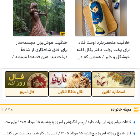
قرن را ببینید + عکس
و مرزی نمی‌شناسه، آخر سم بود+
ویدئو
خلاقیت منحصربفرد اوستا قناد
خلاقیت هوش‌پران مجسمه‌ساز
برای پخت رولت دختر زغال اخته
برای خلق شاهکاری از شاخۀ
خوشگل و دلبر / همونی که دل
درخت بید؛ عین قصه‌ها میمونه /
میبره؛ کافیه یکبار این شاهکارو
فقط ببینید چی ساخته! الحق که
درست کنی+ ویدئو
لایق جایزه بهترین هنرمند سال رو
داره + عکس
استخاره آنلاین
فال حافظ آنلاین
فال امروز
مجله خانواده
بیشتر
کائنات پیام ویژه ای برات داره / پیام انگیزشی امروز پنج‌شنبه 15 مرداد 1405 برای متولدین فروردین تا اسفند: هرگز، هرگز تسلیم نشو + ویدئو
فال شمع روزانه امروز پنج‌شنبه 15 مرداد 1405 / کسی در کار شما مخالفت می کند، اما ...