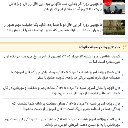
طالع‌بینی روز؛ اگر جدایی شما ناگهانی بود، این فال راز دل او را فاش
می‌کند؛ تا 7 روز آینده منتظر این اتفاق باش...
طالع‌بینی روز؛ اگر این فال تو را صدا زده، شاید یک حقیقت مهم هنوز از
تو پنهان مانده...از طرف شخصی که هنوز نتوانسته تو را فراموش کند
جدید‌ترین‌ها در مجله خانواده
گردونه شانس امروز شنبه 17 مرداد 1405؛ تغییری که امروز رخ می‌دهد، در نگاه اول
غیرمنتظره است اما ...
فال شمع روزانه امروز شنبه 17 مرداد 1405 / خرسند باش چرا که فال امروزت با
همیشه فرق داره، تغییر بزرگی در راهه، ثروت، عشق یا سفر
فال قهوه با نشان امروز شنبه 17 مرداد 1405 / نشانه رحم و شفقت و مهربانی در فال
شماست، غافل نشوید؛ از دوستان ناباب بپرهیزید
فال روزانه امروز شنبه 17 مرداد 1405 / همای سعادت بر شانه شما نشسته که
زندگی شما در آستانه تغییر بزرگ است — فال امروز را از دست ندهید!
فال انبیاء روزانه، امروز شنبه 17 مرداد 1405 / منتظر بمان… که زندگی قرار است روی
مهربانش را به تو نشان دهد. خبرهای خوش، در راه‌اند