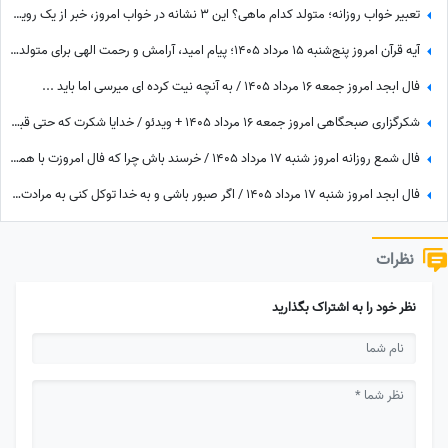
تعبیر خواب روزانه؛ متولد کدام ماهی؟ این 3 نشانه در خواب امروز، خبر از یک رویداد بزرگ می‌دهند! / پنج‌شنبه 15 مرداد 1405
آیه قرآن امروز پنج‌شنبه 15 مرداد 1405؛ پیام امید، آرامش و رحمت الهی برای متولدین ماه‌های مختلف
فال ابجد امروز جمعه 16 مرداد 1405 / به آنچه نیت کرده ای میرسی اما باید ...
شکرگزاری صبحگاهی امروز جمعه 16 مرداد 1405 + ویدئو / خدایا شکرت که حتی قبل از رسیدن آرزوهایم، آرامشِ ایمان به اجابت را در دلم قرار دادی
فال شمع روزانه امروز شنبه 17 مرداد 1405 / خرسند باش چرا که فال امروزت با همیشه فرق داره، تغییر بزرگی در راهه، ثروت، عشق یا سفر
فال ابجد امروز شنبه 17 مرداد 1405 / اگر صبور باشی و به خدا توکل کنی به مرادت خواهی رسید
نظرات
نظر خود را به اشتراک بگذارید