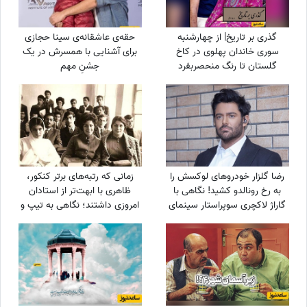
گذری بر تاریخ| از چهارشنبه
حقه‌ی عاشقانه‌ی سینا حجازی
سوری خاندان پهلوی در کاخ
برای آشنایی با همسرش در یک
گلستان تا رنگ منحصربفرد
جشنِ مهم
شورولت کوروت 1979 در محله در
گیشا، 60 سال پیش
رضا گلزار خودروهای لوکسش را
زمانی که رتبه‌های برتر کنکور،
به رخ رونالدو کشید! نگاهی با
ظاهری با ابهت‌تر از استادان
گاراژ لاکچری سوپراستار سینمای
امروزی داشتند؛ نگاهی به تیپ و
ایران+عکس
استایل رتبه‌های برتر کنکور سال
1354 + عکس